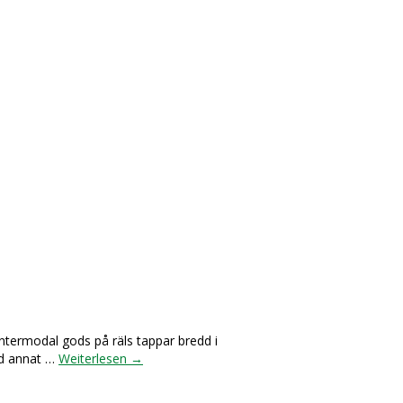
Intermodal gods på räls tappar bredd i
nd annat …
Weiterlesen
→