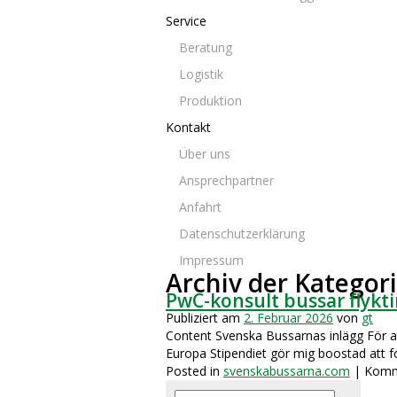
Service
Beratung
Logistik
Produktion
Kontakt
Über uns
Ansprechpartner
Anfahrt
Datenschutzerklärung
Impressum
Archiv der Kategor
PwC-konsult bussar flykt
Publiziert am
2. Februar 2026
von
gt
Content Svenska Bussarnas inlägg För att
Europa Stipendiet gör mig boostad att f
Posted in
svenskabussarna.com
|
Komme
Suchen