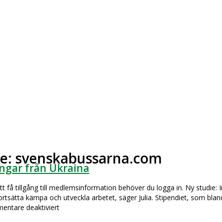
ie: svenskabussarna.com
ingar från Ukraina
 få tillgång till medlemsinformation behöver du logga in. Ny studie: 
ortsätta kämpa och utveckla arbetet, säger Julia. Stipendiet, som bla
für
ntare deaktiviert
PwC-