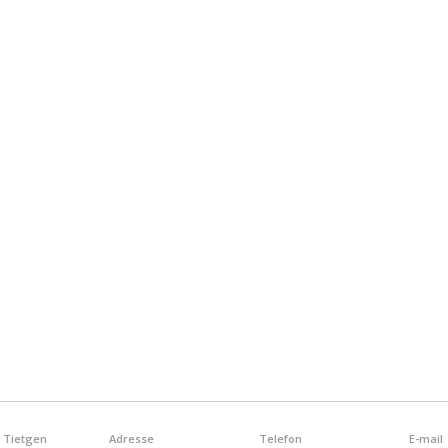
konsult
bussar
flyktingar
från
Ukraina
 Tietgen
Adresse
Telefon
E-mail