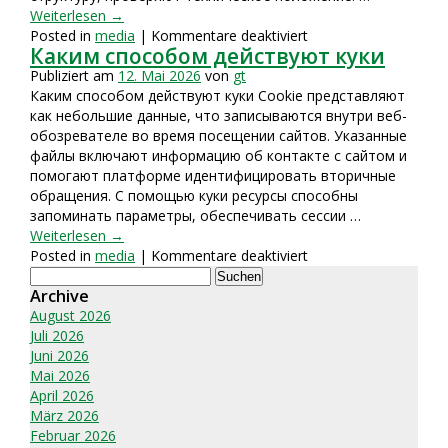
Weiterlesen
→
für
Posted in
media
|
Kommentare deaktiviert
Каким способом действуют куки
Что
такое
Publiziert am
12. Mai 2026
von
gt
SEO
Каким способом действуют куки Cookie представляют
и
как небольшие данные, что записываются внутри веб-
как
обозревателе во время посещении сайтов. Указанные
поисковики
файлы включают информацию об контакте с сайтом и
механизмы
помогают платформе идентифицировать вторичные
оценивают
обращения. С помощью куки ресурсы способны
порталы
запоминать параметры, обеспечивать сессии …
Weiterlesen
→
für
Posted in
media
|
Kommentare deaktiviert
Suchen
Каким
nach:
Archive
способом
действуют
August 2026
куки
Juli 2026
Juni 2026
Mai 2026
April 2026
März 2026
Februar 2026