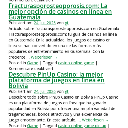
Fracturasporosteoporosis.com: La
Experimenta
mejor opción de casinos en línea en
la
Guatemala
emoción
de
Publiziert am
24. Juli 2026
von
gt
Joker
Artículo sobre fracturasporosteoporosis.com en Guatemala
Jewels
Fracturasporosteoporosis.com: tu guía de casinos en línea
en
en Guatemala En la actualidad, los juegos de casino en
Argentina:
línea se han convertido en una de las formas más
¡gana
populares de entretenimiento en Guatemala. Con la
grandes
creciente …
Weiterlesen
→
premios
Posted in
Game
| Tagged
casino online game
|
y
für
Kommentare deaktiviert
Descubre PinUp Casino: la mejor
disfruta
Fracturasporosteoporosis.com:
plataforma de juegos en línea en
de
La
Bolivia
la
mejor
diversión
opción
Publiziert am
24. Juli 2026
von
gt
sin
de
Descubre todo sobre PinUp Casino en Bolivia PinUp Casino
fin!
casinos
es una plataforma de juegos en línea que ha ganado
en
popularidad en Bolivia por ofrecer una amplia variedad de
línea
tragamonedas, bonos atractivos y una experiencia de
en
juego emocionante. En este artículo, …
Weiterlesen
→
Guatemala
Posted in
Game
| Tagged
casino online game pin up
|