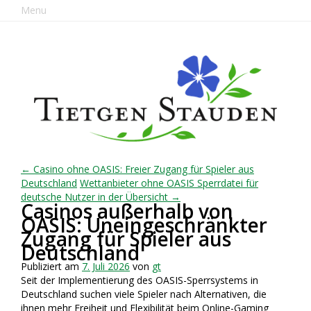
Menu
← Casino ohne OASIS: Freier Zugang für Spieler aus
Deutschland
Wettanbieter ohne OASIS Sperrdatei für
deutsche Nutzer in der Übersicht →
Casinos außerhalb von
OASIS: Uneingeschränkter
Zugang für Spieler aus
Deutschland
Publiziert am
7. Juli 2026
von
gt
Seit der Implementierung des OASIS-Sperrsystems in
Deutschland suchen viele Spieler nach Alternativen, die
ihnen mehr Freiheit und Flexibilität beim Online-Gaming