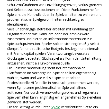
Schutzmaßnahmen wie Einzahlungsgrenzen, Verlustgrenzen
und Selbstausschlussoptionen an. Diese Funktionen helfen
Spielern, die Kontrolle über ihr Spielverhalten zu wahren und
problematische Spielgewohnheiten rechtzeitig zu
identifizieren.
Viele unabhängige Betreiber arbeiten mit unabhängigen
Organisationen wie GamCare oder BeGambleAware
zusammen und bieten an Informationsmaterialien zur
Spielsuchtprävention. Spieler sollten sich regelmäßig selbst
überprüfen und realistische Budgets festlegen und niemals
mit Fremdkapital spielen. Verantwortungsbewusstes
Glücksspiel bedeutet, Glücksspiel als Form der Unterhaltung
anzusehen, nicht als Einkommensquelle.
Die Selbstverantwortung steht bei internationalen
Plattformen im Vordergrund. Spieler sollten eigenständig
wählen, wann und wie viel sie spielen möchten.
Professionelle Hilfe sollte in Anspruch genommen werden,
wenn Symptome problematischen Spielverhaltens
auftreten. Nur durch verantwortungsvolles und reguliertes
Spielverhalten kann langfristig ein angenehmes Spielerlebnis
gewährleistet werden.
Dieser Beitrag wurde unter
Spiele
veröffentlicht. Setze ein