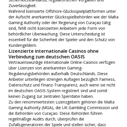
Zuverlässigkeit.
Während lizensierte Offshore-Glücksspielplattformen unter
der Aufsicht anerkannter Glücksspielbehörden wie der Malta
Gaming Authority oder der Regierung von Curaçao tätig
sind, fehlt nicht-lizenzierten Anbietern jede Form von
behördlicher Überwachung. Diese Unterscheidung ist
essentiell für die Sicherheit der Spieler und den Schutz von
Kundengeldern.
Lizenzierte internationale Casinos ohne
Verbindung zum deutschen OASIS
Vertrauenswürdige internationale Online-Casinos verfügen
über Lizenzen von anerkannten Gaming-
Regulierungsbehörden außerhalb Deutschlands. Diese
Anbieter unterliegen strengen Auflagen bezüglich Fairness,
Datenschutz und Finanz-Transparenz, auch wenn sie nicht
im deutschen OASIS-System registriert sind und somit
keinen Zugang zur zentralen Sperrdatei haben.
Zu den renommiertesten Lizenzgebern gehören die Malta
Gaming Authority (MGA), die UK Gambling Commission und
die Behörden von Curaçao. Diese Behörden führen
regelmäßige Audits durch, überprüfen die
Zufallsgeneratoren der Spiele und stellen sicher, dass