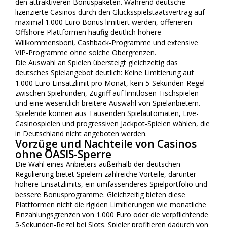
den attraktiveren Bonuspaketen. Während deutsche
lizenzierte Casinos durch den Glücksspielstaatsvertrag auf
maximal 1.000 Euro Bonus limitiert werden, offerieren
Offshore-Plattformen häufig deutlich höhere
Willkommensboni, Cashback-Programme und extensive
VIP-Programme ohne solche Obergrenzen.
Die Auswahl an Spielen übersteigt gleichzeitig das
deutsches Spielangebot deutlich: Keine Limitierung auf
1.000 Euro Einsatzlimit pro Monat, kein 5-Sekunden-Regel
zwischen Spielrunden, Zugriff auf limitlosen Tischspielen
und eine wesentlich breitere Auswahl von Spielanbietern.
Spielende können aus Tausenden Spielautomaten, Live-
Casinospielen und progressiven Jackpot-Spielen wählen, die
in Deutschland nicht angeboten werden.
Vorzüge und Nachteile von Casinos
ohne OASIS-Sperre
Die Wahl eines Anbieters außerhalb der deutschen
Regulierung bietet Spielern zahlreiche Vorteile, darunter
höhere Einsatzlimits, ein umfassenderes Spielportfolio und
bessere Bonusprogramme. Gleichzeitig bieten diese
Plattformen nicht die rigiden Limitierungen wie monatliche
Einzahlungsgrenzen von 1.000 Euro oder die verpflichtende
5-Sekunden-Regel bei Slots. Spieler profitieren dadurch von