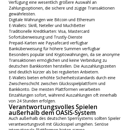
Verfügung eine wesentlich größere Auswahl an
Zahlungsoptionen, die sichere und zügige Transaktionen
gewährleisten.
Digitale Währungen wie Bitcoin und Ethereum
E-Wallets: Skrill, Neteller und MuchBetter
Traditionelle Kreditkarten: Visa, Mastercard
Sofortüberweisung und Trustly-Dienste
Prepaid-Karten wie Paysafecard verfügbar
Banküberweisung für höhere Summen verfügbar
Besonders populär sind Kryptowährungen, da sie anonyme
Transaktionen ermöglichen und keine Verbindung zu
deutschen Bankkonten herstellen. Die Auszahlungszeiten
sind deutlich kürzer als bei regulierten Anbietern.
E-Wallets bieten erhöhte Sicherheitsstandards durch eine
Zwischenschicht zwischen Glücksspielplattform und
Bankkonto. Die meisten Plattformen verarbeiten
Einzahlungen sofort, während Auszahlungen oft innerhalb
von 24 Stunden erfolgen.
Verantwortungsvolles Spielen
außerhalb dem OASIS-System
Auch außerhalb des deutschen Sperrsystems sollten Spieler
verantwortungsvoll mit Glücksspiel umgehen. Seriöse
internationale Plattformen bieten eigene