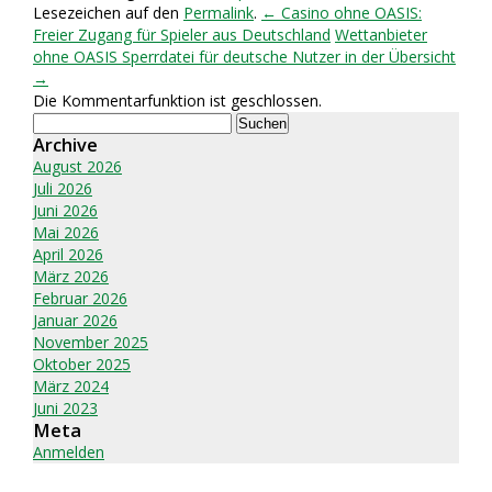
Lesezeichen auf den
Permalink
.
← Casino ohne OASIS:
Freier Zugang für Spieler aus Deutschland
Wettanbieter
ohne OASIS Sperrdatei für deutsche Nutzer in der Übersicht
→
Die Kommentarfunktion ist geschlossen.
Suchen
nach:
Archive
August 2026
Juli 2026
Juni 2026
Mai 2026
April 2026
März 2026
Februar 2026
Januar 2026
November 2025
Oktober 2025
März 2024
Juni 2023
Meta
Anmelden