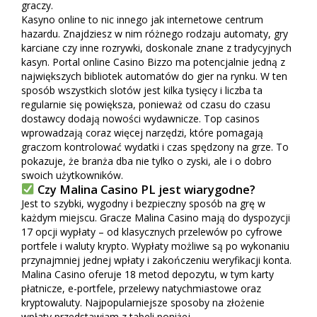
graczy.
Kasyno online to nic innego jak internetowe centrum
hazardu. Znajdziesz w nim różnego rodzaju automaty, gry
karciane czy inne rozrywki, doskonale znane z tradycyjnych
kasyn. Portal online Casino Bizzo ma potencjalnie jedną z
największych bibliotek automatów do gier na rynku. W ten
sposób wszystkich slotów jest kilka tysięcy i liczba ta
regularnie się powiększa, ponieważ od czasu do czasu
dostawcy dodają nowości wydawnicze. Top casinos
wprowadzają coraz więcej narzędzi, które pomagają
graczom kontrolować wydatki i czas spędzony na grze. To
pokazuje, że branża dba nie tylko o zyski, ale i o dobro
swoich użytkowników.
Czy Malina Casino PL jest wiarygodne?
Jest to szybki, wygodny i bezpieczny sposób na grę w
każdym miejscu. Gracze Malina Casino mają do dyspozycji
17 opcji wypłaty – od klasycznych przelewów po cyfrowe
portfele i waluty krypto. Wypłaty możliwe są po wykonaniu
przynajmniej jednej wpłaty i zakończeniu weryfikacji konta.
Malina Casino oferuje 18 metod depozytu, w tym karty
płatnicze, e-portfele, przelewy natychmiastowe oraz
kryptowaluty. Najpopularniejsze sposoby na złożenie
wpłaty przedstawiam z tabeli poniżej.