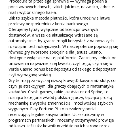
Procedura ta przebiega sprawnie — wymaga podania
podstawowych danych, takich jak imię, nazwisko, adres e-
mail i wybór silnego hasła.
Blik to szybka metoda płatności, która umożliwia łatwe
przelewy bezpośrednio z konta bankowego.
Oferujemy tytuły wyłącznie od licencjonowanych
dostawców, a wszelkie aktualizacje wdrażane są
automatycznie, by gracze mogli korzystać z najnowszych
rozwiązań technologicznych. W naszej ofercie pojawiają się
również gry tworzone specjalnie dla Janusz Casino,
dostępne wyłącznie na tej platformie. Zacznijmy jednak od
omówienia najważniejszej kwestii, czyli tego, czym się w
Verde Casino bonus bez depozytu od takiego z depozytem,
czyli wymaganą wpłatą.
Gry te mają zazwyczaj niższą krawędź kasyna niż sloty, co
czyni je atrakcyjnymi dla graczy dbających o matematykę
zakładów. Crash games, takie jak Aviator od Spribe, to
rosnąca kategoria wśród polskich graczy, łącząca prostą
mechanikę z wysoką zmiennością i możliwością szybkich
wygranych. Play Fortune PL to niezależny portal
recenzujący legalne kasyna online. Uczestniczymy w
programach partnerskich i możemy otrzymywać prowizje
od kasyn, jeśli użytkownik przejdzie na ich stronę przez