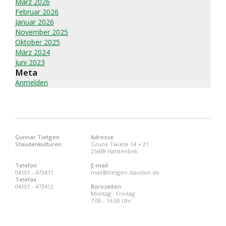
März 2026
Februar 2026
Januar 2026
November 2025
Oktober 2025
März 2024
Juni 2023
Meta
Anmelden
Gunnar Tietgen
Adresse
Staudenkulturen
Grüne Twiete 14 + 21
25469 Halstenbek
Telefon
E-mail
04101 - 473411
mail@tietgen-stauden.de
Telefax
04101 - 473412
Bürozeiten
Montag - Freitag
7.00 - 16.00 Uhr