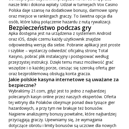
nasze linki i dokona wpłaty. Udział w turniejach Vox Casino
Polska daje szansę na dodatkowe bonusy, darmowe spiny
oraz miejsce w rankingach graczy. To świetna opcja dla
osób, które lubią połączenie hazardu z nutą rywalizacji.
Bezpieczeństwo podczas gry
Apka dostępna jest na urządzenia z systemem Android
oraz iOS, dzięki czemu każdy użytkownik znajdzie
odpowiednią wersję dla siebie. Pobranie aplikacji jest proste
i szybkie – wystarczy odwiedzić oficjalną stronę Total
Kasyno, pobrać plik instalacyjny i postępować według
przejrzystej instrukcji. Dzięki temu masz możliwość grać
wszędzie i o każdej porze, ciesząc się szeroką ofertą gier
oraz bezproblemową obsługą konta gracza.
Jakie polskie kasyna internetowe są uważane za
bezpieczne?
Wybraliśmy 21.com, gdyż jest to jedno z najbardziej
polecanych kasyn online przez naszych ekspertów. Oferta
tej witryny dla Polaków obejmuje ponad dwa tysiące gier
hazardowych, a przy tym nie brakuje też bonusów.
Najpierw analizujemy bonusy powitalne, które najbardziej
przyciągają graczy. Upewniamy się, że wymagania
dotyczące obrotu i limity bonusów są uczciwe dla nowych