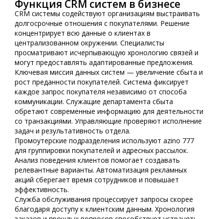
Функция CRM систем в бизнесе
CRM системы содействуют организациям выстраивать
долгосрочные отношения с покупателями. Решение
концентрирует всю данные о клиентах в
централизованном окружении. Специалисты
просматривают исчерпывающую хронологию связей и
могут предоставлять адаптированные предложения.
Ключевая миссия данных систем — увеличение сбыта и
рост преданности покупателей. Система фиксирует
каждое запрос покупателя независимо от способа
коммуникации. Служащие департамента сбыта
обретают современные информацию для деятельности
со транзакциями. Управляющие проверяют исполнение
задач и результативность отдела.
Промоутерские подразделения используют azino 777
для группировки покупателей и адресных рассылок.
Анализ поведения клиентов помогает создавать
релевантные варианты. Автоматизация рекламных
акций сберегает время сотрудников и повышает
эффективность.
Служба обслуживания процессирует запросы скорее
благодаря доступу к клиентским данным. Хронология
заказов и прошлых вопросов способствует устранять