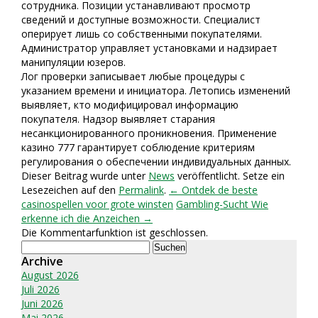
сотрудника. Позиции устанавливают просмотр
сведений и доступные возможности. Специалист
оперирует лишь со собственными покупателями.
Администратор управляет установками и надзирает
манипуляции юзеров.
Лог проверки записывает любые процедуры с
указанием времени и инициатора. Летопись изменений
выявляет, кто модифицировал информацию
покупателя. Надзор выявляет старания
несанкционированного проникновения. Применение
казино 777 гарантирует соблюдение критериям
регулирования о обеспечении индивидуальных данных.
Dieser Beitrag wurde unter
News
veröffentlicht. Setze ein
Lesezeichen auf den
Permalink
.
← Ontdek de beste
casinospellen voor grote winsten
Gambling-Sucht Wie
erkenne ich die Anzeichen →
Die Kommentarfunktion ist geschlossen.
Suchen
nach:
Archive
August 2026
Juli 2026
Juni 2026
Mai 2026