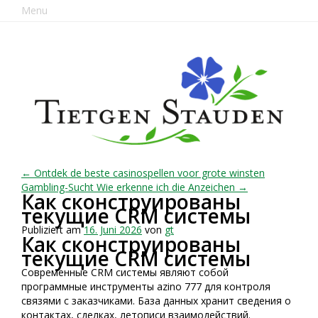
Menu
← Ontdek de beste casinospellen voor grote winsten
Gambling-Sucht Wie erkenne ich die Anzeichen →
Как сконструированы
текущие CRM системы
Publiziert am
16. Juni 2026
von
gt
Как сконструированы
текущие CRM системы
Современные CRM системы являют собой
программные инструменты azino 777 для контроля
связями с заказчиками. База данных хранит сведения о
контактах, сделках, летописи взаимодействий.