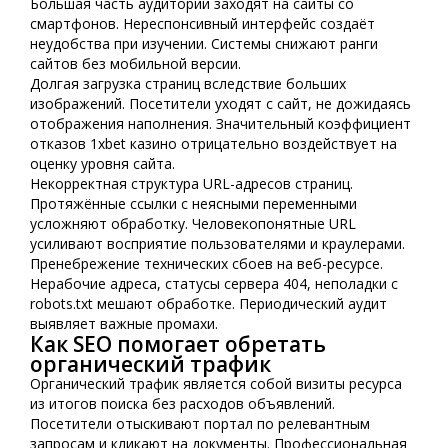
Большая часть аудитории заходят на сайты со
смартфонов. Нереспонсивный интерфейс создаёт
неудобства при изучении. Системы снижают ранги
сайтов без мобильной версии.
Долгая загрузка страниц вследствие больших
изображений. Посетители уходят с сайт, не дожидаясь
отображения наполнения. Значительный коэффициент
отказов 1xbet казино отрицательно воздействует на
оценку уровня сайта.
Некорректная структура URL-адресов страниц.
Протяжённые ссылки с неясными переменными
усложняют обработку. Человекопонятные URL
усиливают восприятие пользователями и краулерами.
Пренебрежение технических сбоев на веб-ресурсе.
Нерабочие адреса, статусы сервера 404, неполадки с
robots.txt мешают обработке. Периодический аудит
выявляет важные промахи.
Как SEO помогает обретать
органический трафик
Органический трафик является собой визиты ресурса
из итогов поиска без расходов объявлений.
Посетители отыскивают портал по релевантным
запросам и кликают на документы. Профессиональная