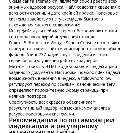
Схема сайта sitemap.xml является собой реестр всех
значимых адресов ресурса. Файл содержит сведения о
важности страниц и дате крайней правки. Поисковые
системы задействуют эту схему для быстрого
нахождения свежего содержимого.
Интерфейсы для веб-мастеров обеспечивают опции
контроля процедурой индексации страниц.
Яндекс.Вебмастер и Google Search Console позволяют
передавать схемы сайта и инициировать новое обход
файлов. Азино777 задействует сведения из этих
сервисов для улучшения работы краулеров.
Метатег robots в HTML-коде управляет индексацией
заданного документа. Настройки index/noindex задают
возможность внесения в индекс, а follow/nofollow
регулируют переход по ссылкам. Канонические теги
определяют приоритетную форму страницы при
наличии повторов.
Совокупность всех средств обеспечивает
результативный надзор над механизмом анализа
ресурса поисковыми системами.
Рекомендации по оптимизации
индексации и регулярному
актуализации сайта