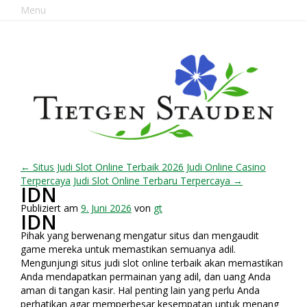
Menu
← Situs Judi Slot Online Terbaik 2026 Judi Online Casino
Terpercaya
Judi Slot Online Terbaru Terpercaya →
IDN
Publiziert am
9. Juni 2026
von
gt
IDN
Pihak yang berwenang mengatur situs dan mengaudit
game mereka untuk memastikan semuanya adil.
Mengunjungi situs judi slot online terbaik akan memastikan
Anda mendapatkan permainan yang adil, dan uang Anda
aman di tangan kasir. Hal penting lain yang perlu Anda
perhatikan agar memperbesar kesempatan untuk menang