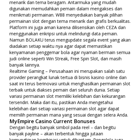
menarik dan tema beragam. Antarmuka yang mudah
digunakan memudahkan pemain dalam mengakses dan
menikmati permainan. W88 menyediakan banyak pilihan
permainan slot dengan tema menarik dan grafis berkualitas.
Platform ini juga aman karena dilisensikan oleh CEZA dan
menggunakan enkripsi untuk melindungi data pemain.
Namun BOLAKU terus mengupdate segala event yang akan
diadakan setiap waktu nya agar dapat memastikan
kenyamanan penggemar bola agar nyaman bermain semua
judi online seperti Win Streak, Free Spin Slot, dan masih
banyak lainnya.
Realtime Gaming – Perusahaan ini merupakan salah satu
provider perangkat lunak tertua di bisnis kasino online dan
saat ini terus berinovasi untuk menghasilkan permainan slot
terbaik untuk diakses pemain dari seluruh dunia. Setiap
variasi permainan slot memiliki kelebihan dan kekurangan
tersendiri. Maka dari itu, pastikan Anda mengetahui
kelebihan dari setiap variasi permainan slot agar dapat
memilih permainan mana yang sesuai dengan selera Anda.
MyEmpire Casino Current Bonuses
Dengan begitu banyak simbol pada reel – dan begitu
banyak payline – akan terbentuk hingga jutaan
kemungkinan kombinasi untuk dihantam. Pengelola juga