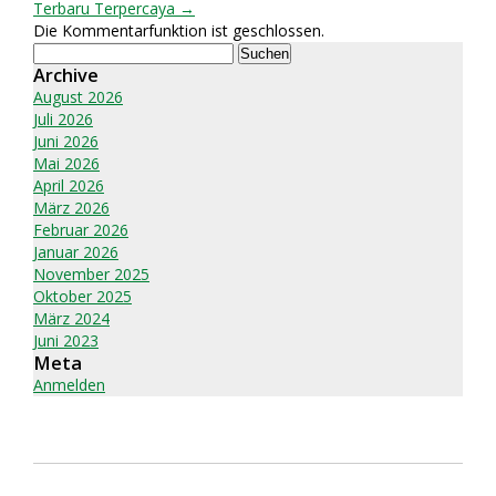
Terbaru Terpercaya →
Die Kommentarfunktion ist geschlossen.
Suchen
nach:
Archive
August 2026
Juli 2026
Juni 2026
Mai 2026
April 2026
März 2026
Februar 2026
Januar 2026
November 2025
Oktober 2025
März 2024
Juni 2023
Meta
Anmelden