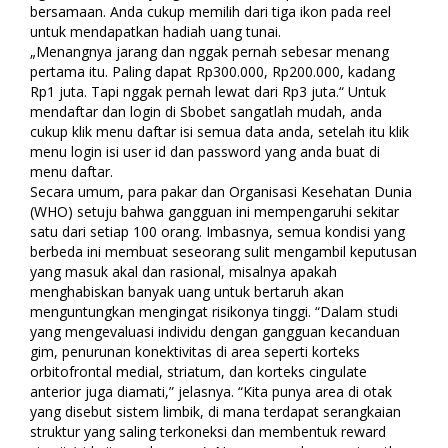
bersamaan. Anda cukup memilih dari tiga ikon pada reel
untuk mendapatkan hadiah uang tunai.
„Menangnya jarang dan nggak pernah sebesar menang
pertama itu. Paling dapat Rp300.000, Rp200.000, kadang
Rp1 juta. Tapi nggak pernah lewat dari Rp3 juta.“ Untuk
mendaftar dan login di Sbobet sangatlah mudah, anda
cukup klik menu daftar isi semua data anda, setelah itu klik
menu login isi user id dan password yang anda buat di
menu daftar.
Secara umum, para pakar dan Organisasi Kesehatan Dunia
(WHO) setuju bahwa gangguan ini mempengaruhi sekitar
satu dari setiap 100 orang. Imbasnya, semua kondisi yang
berbeda ini membuat seseorang sulit mengambil keputusan
yang masuk akal dan rasional, misalnya apakah
menghabiskan banyak uang untuk bertaruh akan
menguntungkan mengingat risikonya tinggi. “Dalam studi
yang mengevaluasi individu dengan gangguan kecanduan
gim, penurunan konektivitas di area seperti korteks
orbitofrontal medial, striatum, dan korteks cingulate
anterior juga diamati,” jelasnya. “Kita punya area di otak
yang disebut sistem limbik, di mana terdapat serangkaian
struktur yang saling terkoneksi dan membentuk reward