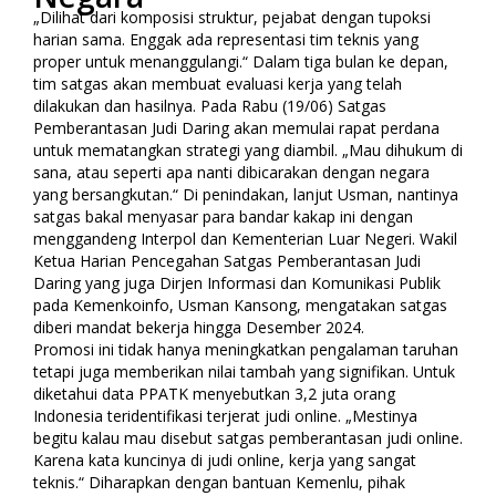
„Dilihat dari komposisi struktur, pejabat dengan tupoksi
harian sama. Enggak ada representasi tim teknis yang
proper untuk menanggulangi.“ Dalam tiga bulan ke depan,
tim satgas akan membuat evaluasi kerja yang telah
dilakukan dan hasilnya. Pada Rabu (19/06) Satgas
Pemberantasan Judi Daring akan memulai rapat perdana
untuk mematangkan strategi yang diambil. „Mau dihukum di
sana, atau seperti apa nanti dibicarakan dengan negara
yang bersangkutan.“ Di penindakan, lanjut Usman, nantinya
satgas bakal menyasar para bandar kakap ini dengan
menggandeng Interpol dan Kementerian Luar Negeri. Wakil
Ketua Harian Pencegahan Satgas Pemberantasan Judi
Daring yang juga Dirjen Informasi dan Komunikasi Publik
pada Kemenkoinfo, Usman Kansong, mengatakan satgas
diberi mandat bekerja hingga Desember 2024.
Promosi ini tidak hanya meningkatkan pengalaman taruhan
tetapi juga memberikan nilai tambah yang signifikan. Untuk
diketahui data PPATK menyebutkan 3,2 juta orang
Indonesia teridentifikasi terjerat judi online. „Mestinya
begitu kalau mau disebut satgas pemberantasan judi online.
Karena kata kuncinya di judi online, kerja yang sangat
teknis.“ Diharapkan dengan bantuan Kemenlu, pihak