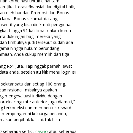
inan kombinasi untuk dihantam.
ika literasi finansial dan digital baik,
ukan oleh bandar. Promosi dan Bonus
 lama. Bonus selamat datang,
sentif yang bisa dinikmati pengguna.
kat hingga 91 kali limat dalam kurun
 serta dukungan bagi mereka yang
 dan timbulnya judi tersebut sudah ada
 agama hingga hukum perundang-
samaan. Anda cukup memilih dari tiga
ng Rp1 juta. Tapi nggak pernah lewat
ta anda, setelah itu klik menu login isi
kitar satu dari setiap 100 orang.
an rasional, misalnya apakah
ng mengevaluasi individu dengan
rteks cingulate anterior juga diamati,”
aling terkoneksi dan membentuk reward
isa mempengaruhi keluarga pecandu,
kan berpihak kali ini, tak bisa
ng seberapa sedikit
casino
atau seberapa