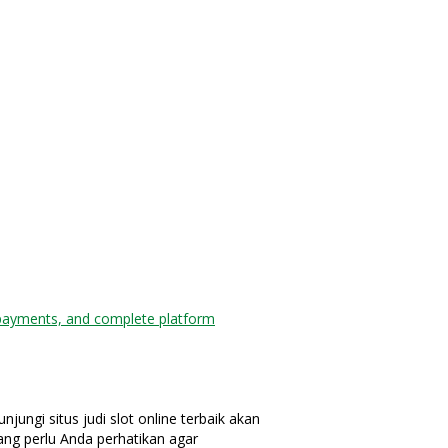
 payments, and complete platform
gi situs judi slot online terbaik akan
ang perlu Anda perhatikan agar