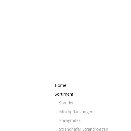
Home
Sortiment
Stauden
Mischpflanzungen
Phragmites
Strandhafer Strandroggen