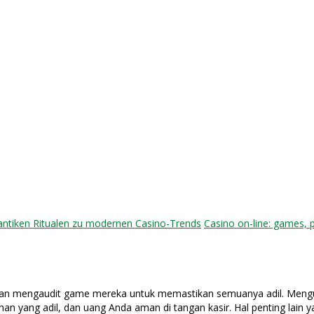
antiken Ritualen zu modernen Casino-Trends
Casino on-line: games,
an mengaudit game mereka untuk memastikan semuanya adil. Mengunjun
yang adil, dan uang Anda aman di tangan kasir. Hal penting lain y