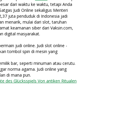
sar dari waktu ke waktu, tetapi Anda
tgas Judi Online sekaligus Menteri
37 juta penduduk di Indonesia jadi
n menarik, mulai dari slot, taruhan
gamat keamanan siber dari Vaksin.com,
n digital masyarakat.
main judi online. Judi slot online -
an tombol spin di mesin yang
lik bar, seperti minuman atau cerutu.
ggar norma agama. Judi online yang
dan di mana pun.
e des Glücksspiels Von antiken Ritualen