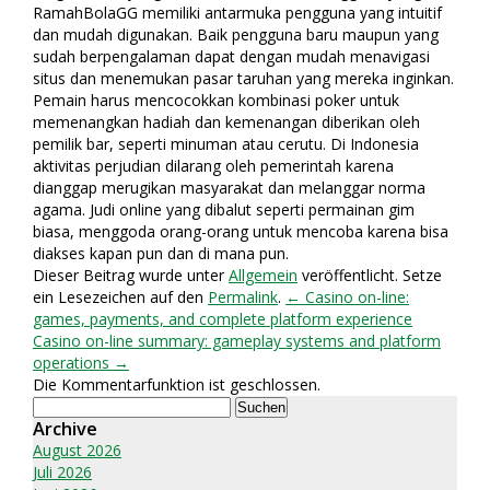
RamahBolaGG memiliki antarmuka pengguna yang intuitif
dan mudah digunakan. Baik pengguna baru maupun yang
sudah berpengalaman dapat dengan mudah menavigasi
situs dan menemukan pasar taruhan yang mereka inginkan.
Pemain harus mencocokkan kombinasi poker untuk
memenangkan hadiah dan kemenangan diberikan oleh
pemilik bar, seperti minuman atau cerutu. Di Indonesia
aktivitas perjudian dilarang oleh pemerintah karena
dianggap merugikan masyarakat dan melanggar norma
agama. Judi online yang dibalut seperti permainan gim
biasa, menggoda orang-orang untuk mencoba karena bisa
diakses kapan pun dan di mana pun.
Dieser Beitrag wurde unter
Allgemein
veröffentlicht. Setze
ein Lesezeichen auf den
Permalink
.
← Casino on-line:
games, payments, and complete platform experience
Casino on-line summary: gameplay systems and platform
operations →
Die Kommentarfunktion ist geschlossen.
Suchen
nach:
Archive
August 2026
Juli 2026