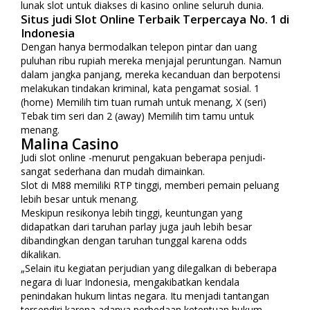
lunak slot untuk diakses di kasino online seluruh dunia.
Situs judi Slot Online Terbaik Terpercaya No. 1 di
Indonesia
Dengan hanya bermodalkan telepon pintar dan uang
puluhan ribu rupiah mereka menjajal peruntungan. Namun
dalam jangka panjang, mereka kecanduan dan berpotensi
melakukan tindakan kriminal, kata pengamat sosial. 1
(home) Memilih tim tuan rumah untuk menang, X (seri)
Tebak tim seri dan 2 (away) Memilih tim tamu untuk
menang.
Malina Casino
Judi slot online -menurut pengakuan beberapa penjudi-
sangat sederhana dan mudah dimainkan.
Slot di M88 memiliki RTP tinggi, memberi pemain peluang
lebih besar untuk menang.
Meskipun resikonya lebih tinggi, keuntungan yang
didapatkan dari taruhan parlay juga jauh lebih besar
dibandingkan dengan taruhan tunggal karena odds
dikalikan.
„Selain itu kegiatan perjudian yang dilegalkan di beberapa
negara di luar Indonesia, mengakibatkan kendala
penindakan hukum lintas negara. Itu menjadi tantangan
tersendiri karena adanya perbedaan ketentuan hukum