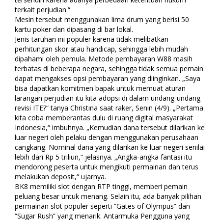
terkait perjudian.“
Mesin tersebut menggunakan lima drum yang berisi 50
kartu poker dan dipasang di bar lokal.
Jenis taruhan ini populer karena tidak melibatkan
perhitungan skor atau handicap, sehingga lebih mudah
dipahami oleh pemula. Metode pembayaran W88 masih
terbatas di beberapa negara, sehingga tidak semua pemain
dapat mengakses opsi pembayaran yang diinginkan. „Saya
bisa dapatkan komitmen bapak untuk memuat aturan
larangan perjudian itu kita adopsi di dalam undang-undang
revisi ITE?“ tanya Christina saat raker, Senin (4/9). „Pertama
kita coba memberantas dulu di ruang digital masyarakat
Indonesia,“ imbuhnya. „Kemudian dana tersebut dilarikan ke
luar negeri oleh pelaku dengan menggunakan perusahaan
cangkang. Nominal dana yang dilarikan ke luar negeri senilai
lebih dari Rp 5 triliun,“ jelasnya. „Angka-angka fantasi itu
mendorong peserta untuk mengikuti permainan dan terus
melakukan deposit,“ ujarnya.
BK8 memiliki slot dengan RTP tinggi, memberi pemain
peluang besar untuk menang. Selain itu, ada banyak pilihan
permainan slot populer seperti “Gates of Olympus” dan
“Sugar Rush” yang menarik. Antarmuka Pengguna yang