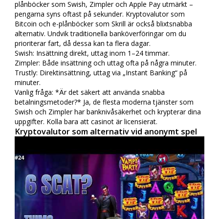
plånböcker som Swish, Zimpler och Apple Pay utmärkt –
pengarna syns oftast på sekunder. Kryptovalutor som
Bitcoin och e-plånböcker som Skrill är också blixtsnabba
alternativ. Undvik traditionella banköverföringar om du
prioriterar fart, då dessa kan ta flera dagar.
Swish: Insättning direkt, uttag inom 1–24 timmar.
Zimpler: Både insättning och uttag ofta på några minuter.
Trustly: Direktinsättning, uttag via „Instant Banking“ på
minuter.
Vanlig fråga: *Är det säkert att använda snabba
betalningsmetoder?* Ja, de flesta moderna tjänster som
Swish och Zimpler har banknivåsäkerhet och krypterar dina
uppgifter. Kolla bara att casinot är licensierat.
Kryptovalutor som alternativ vid anonymt spel