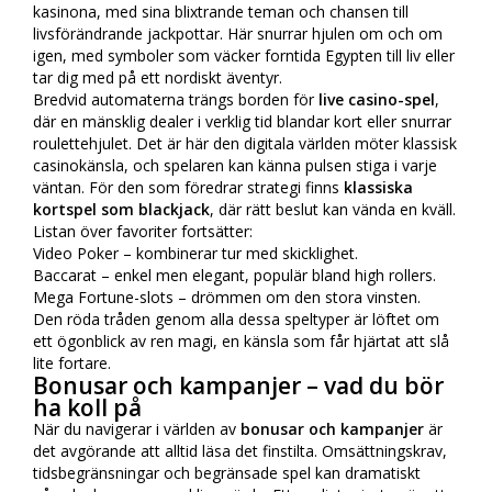
kasinona, med sina blixtrande teman och chansen till
livsförändrande jackpottar. Här snurrar hjulen om och om
igen, med symboler som väcker forntida Egypten till liv eller
tar dig med på ett nordiskt äventyr.
Bredvid automaterna trängs borden för
live casino-spel
,
där en mänsklig dealer i verklig tid blandar kort eller snurrar
roulettehjulet. Det är här den digitala världen möter klassisk
casinokänsla, och spelaren kan känna pulsen stiga i varje
väntan. För den som föredrar strategi finns
klassiska
kortspel som blackjack
, där rätt beslut kan vända en kväll.
Listan över favoriter fortsätter:
Video Poker – kombinerar tur med skicklighet.
Baccarat – enkel men elegant, populär bland high rollers.
Mega Fortune-slots – drömmen om den stora vinsten.
Den röda tråden genom alla dessa speltyper är löftet om
ett ögonblick av ren magi, en känsla som får hjärtat att slå
lite fortare.
Bonusar och kampanjer – vad du bör
ha koll på
När du navigerar i världen av
bonusar och kampanjer
är
det avgörande att alltid läsa det finstilta. Omsättningskrav,
tidsbegränsningar och begränsade spel kan dramatiskt