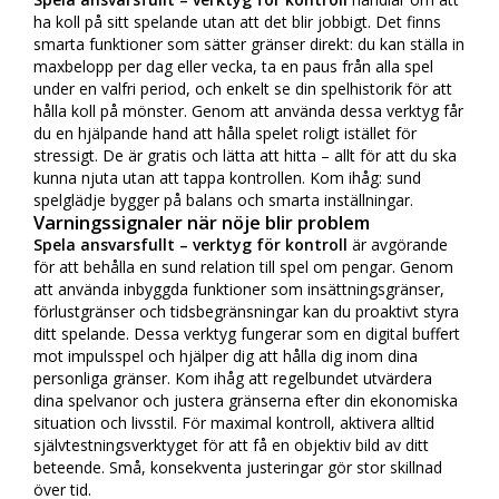
ha koll på sitt spelande utan att det blir jobbigt. Det finns
smarta funktioner som sätter gränser direkt: du kan ställa in
maxbelopp per dag eller vecka, ta en paus från alla spel
under en valfri period, och enkelt se din spelhistorik för att
hålla koll på mönster. Genom att använda dessa verktyg får
du en hjälpande hand att hålla spelet roligt istället för
stressigt. De är gratis och lätta att hitta – allt för att du ska
kunna njuta utan att tappa kontrollen. Kom ihåg: sund
spelglädje bygger på balans och smarta inställningar.
Varningssignaler när nöje blir problem
Spela ansvarsfullt – verktyg för kontroll
är avgörande
för att behålla en sund relation till spel om pengar. Genom
att använda inbyggda funktioner som insättningsgränser,
förlustgränser och tidsbegränsningar kan du proaktivt styra
ditt spelande. Dessa verktyg fungerar som en digital buffert
mot impulsspel och hjälper dig att hålla dig inom dina
personliga gränser. Kom ihåg att regelbundet utvärdera
dina spelvanor och justera gränserna efter din ekonomiska
situation och livsstil. För maximal kontroll, aktivera alltid
självtestningsverktyget för att få en objektiv bild av ditt
beteende. Små, konsekventa justeringar gör stor skillnad
över tid.