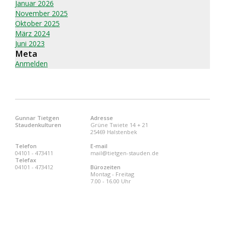
Januar 2026
November 2025
Oktober 2025
März 2024
Juni 2023
Meta
Anmelden
Gunnar Tietgen
Adresse
Staudenkulturen
Grüne Twiete 14 + 21
25469 Halstenbek
Telefon
E-mail
04101 - 473411
mail@tietgen-stauden.de
Telefax
04101 - 473412
Bürozeiten
Montag - Freitag
7.00 - 16.00 Uhr