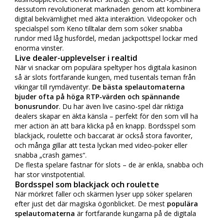
dessutom revolutionerat marknaden genom att kombinera
digital bekvämlighet med äkta interaktion. Videopoker och
specialspel som Keno tilltalar dem som söker snabba
rundor med låg husfördel, medan jackpottspel lockar med
enorma vinster.
Live dealer-upplevelser i realtid
När vi snackar om populära speltyper hos digitala kasinon
så är slots fortfarande kungen, med tusentals teman från
vikingar till rymdäventyr.
De bästa spelautomaterna
bjuder ofta på höga RTP-värden och spännande
bonusrundor
. Du har även live casino-spel där riktiga
dealers skapar en äkta känsla – perfekt för den som vill ha
mer action än att bara klicka på en knapp. Bordsspel som
blackjack, roulette och baccarat är också stora favoriter,
och många gillar att testa lyckan med video-poker eller
snabba „crash games“.
De flesta spelare fastnar för slots – de är enkla, snabba och
har stor vinstpotential.
Bordsspel som blackjack och roulette
När mörkret faller och skärmen lyser upp söker spelaren
efter just det där magiska ögonblicket. De mest
populära
spelautomaterna
är fortfarande kungarna på de digitala