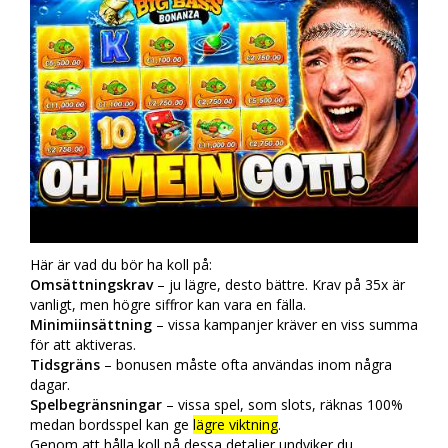
Här är vad du bör ha koll på:
Omsättningskrav
– ju lägre, desto bättre. Krav på 35x är
vanligt, men högre siffror kan vara en fälla.
Minimiinsättning
– vissa kampanjer kräver en viss summa
för att aktiveras.
Tidsgräns
– bonusen måste ofta användas inom några
dagar.
Spelbegränsningar
– vissa spel, som slots, räknas 100%
medan bordsspel kan ge
lägre viktning
.
Genom att hålla koll på dessa detaljer undviker du