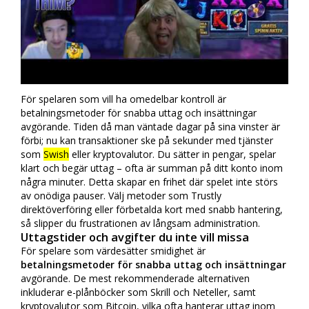
För spelaren som vill ha omedelbar kontroll är
betalningsmetoder för snabba uttag och insättningar
avgörande. Tiden då man väntade dagar på sina vinster är
förbi; nu kan transaktioner ske på sekunder med tjänster
som
Swish
eller kryptovalutor. Du sätter in pengar, spelar
klart och begär uttag – ofta är summan på ditt konto inom
några minuter. Detta skapar en frihet där spelet inte störs
av onödiga pauser. Välj metoder som Trustly
direktöverföring eller förbetalda kort med snabb hantering,
så slipper du frustrationen av långsam administration.
Uttagstider och avgifter du inte vill missa
För spelare som värdesätter smidighet är
betalningsmetoder för snabba uttag och insättningar
avgörande. De mest rekommenderade alternativen
inkluderar e-plånböcker som Skrill och Neteller, samt
kryptovalutor som Bitcoin, vilka ofta hanterar uttag inom