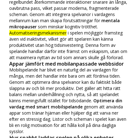
regelbundet återkommande interaktioner snarare än långa,
oavbrutna pass, vilket passar moderna, fragmenterade
scheman. Genom att integrera spelvanor i vardagens
mellanrum kan man skapa förutsättningar för
mentala
mikropauser
som minskar kognitiv trötthet.
Automatiseringsmekanismer
i spelen möjliggör framsteg
även vid inaktivitet, vilket gör att spelaren kan känna
produktivitet utan hög tidsinvestering. Denna form av
spelande handlar därför inte främst om eskapism, utan om
att maximera nyttan av tid som annars skulle gå förlorad.
Appar jämfört med mobilanpassade webbsidor
Mobilspelande har blivit en naturlig del av vardagen för
många, men det handlar inte bara om att fördriva tiden.
Genom att optimera dina spelvanor kan du faktiskt både
slappna av och bli mer produktiv. Det gäller att hitta rätt
balans mellan underhållning och nytta, så att spelandet
känns meningsfullt istället för tidsödande.
Optimera din
vardag med smart mobilspelande
genom att använda
appar som tränar hjärnan eller hjälper dig att varva ner
efter en stressig dag. Listor och scheman i spelet kan även
bli en rolig motivation för att hålla koll på dina dagliga
sysslor.
Hur snabbt laddas spelen på olika enheter