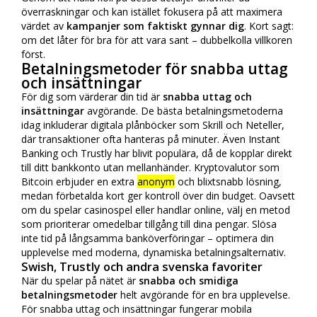
överraskningar och kan istället fokusera på att maximera
värdet av
kampanjer som faktiskt gynnar dig
. Kort sagt:
om det låter för bra för att vara sant – dubbelkolla villkoren
först.
Betalningsmetoder för snabba uttag
och insättningar
För dig som värderar din tid är
snabba uttag och
insättningar
avgörande. De bästa betalningsmetoderna
idag inkluderar digitala plånböcker som Skrill och Neteller,
där transaktioner ofta hanteras på minuter. Även Instant
Banking och Trustly har blivit populära, då de kopplar direkt
till ditt bankkonto utan mellanhänder. Kryptovalutor som
Bitcoin erbjuder en extra
anonym
och blixtsnabb lösning,
medan förbetalda kort ger kontroll över din budget. Oavsett
om du spelar casinospel eller handlar online, välj en metod
som prioriterar omedelbar tillgång till dina pengar. Slösa
inte tid på långsamma banköverföringar – optimera din
upplevelse med moderna, dynamiska betalningsalternativ.
Swish, Trustly och andra svenska favoriter
När du spelar på nätet är
snabba och smidiga
betalningsmetoder
helt avgörande för en bra upplevelse.
För snabba uttag och insättningar fungerar mobila