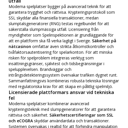
utfall
Moderna spelplatser bygger på avancerad teknik för att
garantera trygghet och rättvisa. Krypteringsprotokoll som
SSL skyddar alla finansiella transaktioner, medan
slumptalsgeneratorer (RNG) testas regelbundet för att
säkerställa slumpmässiga utfall. Licensiering från
myndigheter som Spelinspektionen är grundläggande för
att en plattform ska få verka lagligt i Sverige.
Säkerhet på
nätcasinon
omfattar även strikta åtkomstkontroller och
tvåfaktorsautentisering för spelarkonton. För att minska
risken för spelproblem integreras verktyg som
insättningsgränser, självtest och tidsbegränsningar i
spelupplevelsen. Brandväggar och
intrångsdetekteringssystem övervakar trafiken dygnet runt.
Sammanfattningsvis kombineras robusta tekniska lösningar
med regulatoriska krav för att skapa en pålitlig spelmiljö.
Licensierade plattformars ansvar vid tekniska
fel
Moderna spelplatser kombinerar avancerad
krypteringsteknik med slumpgeneratorer för att garantera
rättvisa och säkerhet.
Säkerhetscertifieringar som SSL
och eCOGRA
skyddar användardata och transaktioner.
Systemen övervakas i realtid för att förhindra manipulation