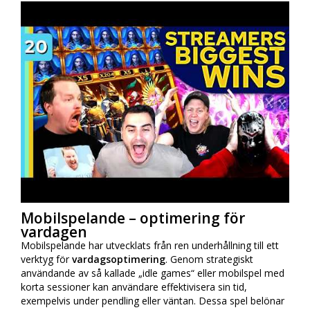
Mobilspelande – optimering för
vardagen
Mobilspelande har utvecklats från ren underhållning till ett
verktyg för
vardagsoptimering
. Genom strategiskt
användande av så kallade „idle games“ eller mobilspel med
korta sessioner kan användare effektivisera sin tid,
exempelvis under pendling eller väntan. Dessa spel belönar