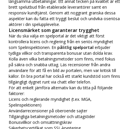
långsamma utbetalningar. Ett annat tecken på kvalitet är ett
brett spelutbud från etablerade leverantörer samt en
responsiv kundtjänst. Genom att noggrant granska dessa
aspekter kan du fatta ett tryggt beslut och undvika oseriösa
aktörer i din spelupplevelse.
Licensmärket som garanterar trygghet
När du ska välja en spelportal är det viktigt att först
kontrollera licens och reglering från en seriös myndighet
som Spelinspektionen. En
pålitlig spelportal
erbjuder
tydliga villkor och transparenta bonusar utan dolda krav.
Kolla även vilka betalningsmetoder som finns, med fokus
på säkra och snabba uttag. Läs recensioner från andra
användare för att få en bild av portalen, men var kritisk till
källor. En bra portal har också ett starkt kundstöd som finns
tillgängligt dygnet runt via chatt eller telefon.
För att enkelt jämföra alternativ kan du titta på följande
faktorer:
Licens och reglerande myndighet (t.ex. MGA,
Spelinspektionen)
Användarrecensioner på oberoende sajter
Tillgängliga betalningsmetoder och uttagstider
Bonusvillkor och omsättningskrav
Säkerhetscertifikat som SSL-kryptering