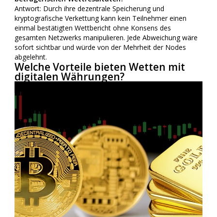
Antwort: Durch ihre dezentrale Speicherung und
kryptografische Verkettung kann kein Teilnehmer einen
einmal bestätigten Wettbericht ohne Konsens des
gesamten Netzwerks manipulieren. Jede Abweichung wäre
sofort sichtbar und würde von der Mehrheit der Nodes
abgelehnt.
Welche Vorteile bieten Wetten mit
digitalen Währungen?