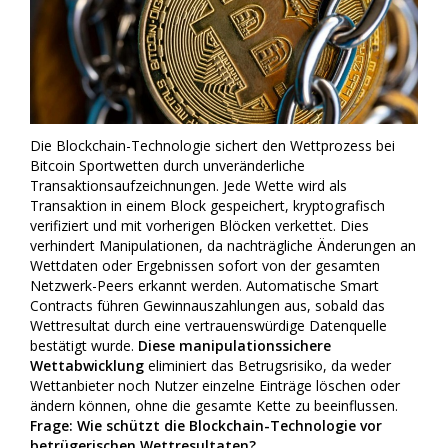
Die Blockchain-Technologie sichert den Wettprozess bei
Bitcoin Sportwetten durch unveränderliche
Transaktionsaufzeichnungen. Jede Wette wird als
Transaktion in einem Block gespeichert, kryptografisch
verifiziert und mit vorherigen Blöcken verkettet. Dies
verhindert Manipulationen, da nachträgliche Änderungen an
Wettdaten oder Ergebnissen sofort von der gesamten
Netzwerk-Peers erkannt werden. Automatische Smart
Contracts führen Gewinnauszahlungen aus, sobald das
Wettresultat durch eine vertrauenswürdige Datenquelle
bestätigt wurde.
Diese manipulationssichere
Wettabwicklung
eliminiert das Betrugsrisiko, da weder
Wettanbieter noch Nutzer einzelne Einträge löschen oder
ändern können, ohne die gesamte Kette zu beeinflussen.
Frage: Wie schützt die Blockchain-Technologie vor
betrügerischen Wettresultaten?