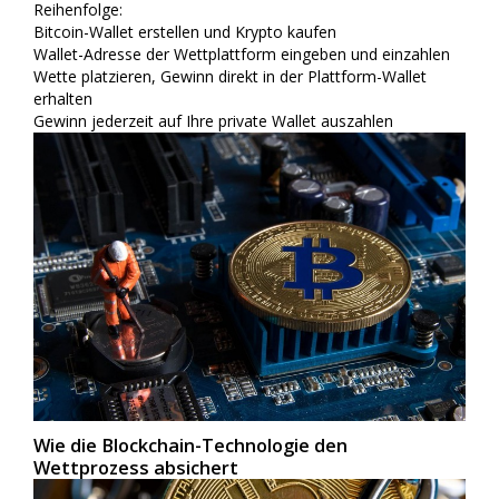
Reihenfolge:
Bitcoin-Wallet erstellen und Krypto kaufen
Wallet-Adresse der Wettplattform eingeben und einzahlen
Wette platzieren, Gewinn direkt in der Plattform-Wallet
erhalten
Gewinn jederzeit auf Ihre private Wallet auszahlen
Wie die Blockchain-Technologie den
Wettprozess absichert