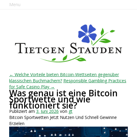
Menu
← Welche Vorteile bieten Bitcoin-Wettseiten gegenüber
klassischen Buchmachern?
Responsible Gambling Practices
for Safe Casino Play →
Was genau ist eine Bitcoin
Sportwette und wie
funktioniert sie?
Publiziert am
3. Juni 2026
von
gt
Bitcoin Sportwetten Jetzt Nutzen Und Schnell Gewinne
Erzielen