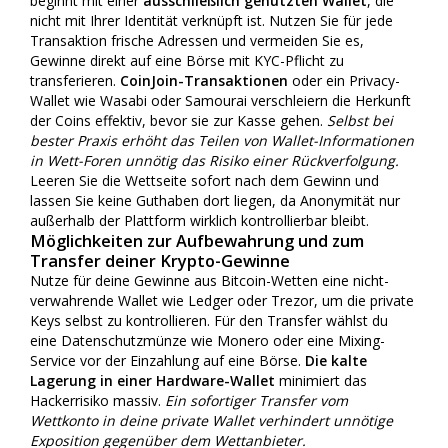
beginnt mit einer
ausschließlich genutzten Wallet
, die
nicht mit Ihrer Identität verknüpft ist. Nutzen Sie für jede
Transaktion frische Adressen und vermeiden Sie es,
Gewinne direkt auf eine Börse mit KYC-Pflicht zu
transferieren.
CoinJoin-Transaktionen
oder ein Privacy-
Wallet wie Wasabi oder Samourai verschleiern die Herkunft
der Coins effektiv, bevor sie zur Kasse gehen.
Selbst bei
bester Praxis erhöht das Teilen von Wallet-Informationen
in Wett-Foren unnötig das Risiko einer Rückverfolgung.
Leeren Sie die Wettseite sofort nach dem Gewinn und
lassen Sie keine Guthaben dort liegen, da Anonymität nur
außerhalb der Plattform wirklich kontrollierbar bleibt.
Möglichkeiten zur Aufbewahrung und zum
Transfer deiner Krypto-Gewinne
Nutze für deine Gewinne aus Bitcoin-Wetten eine nicht-
verwahrende Wallet wie Ledger oder Trezor, um die private
Keys selbst zu kontrollieren. Für den Transfer wählst du
eine Datenschutzmünze wie Monero oder eine Mixing-
Service vor der Einzahlung auf eine Börse.
Die kalte
Lagerung in einer Hardware-Wallet
minimiert das
Hackerrisiko massiv.
Ein sofortiger Transfer vom
Wettkonto in deine private Wallet verhindert unnötige
Exposition gegenüber dem Wettanbieter.