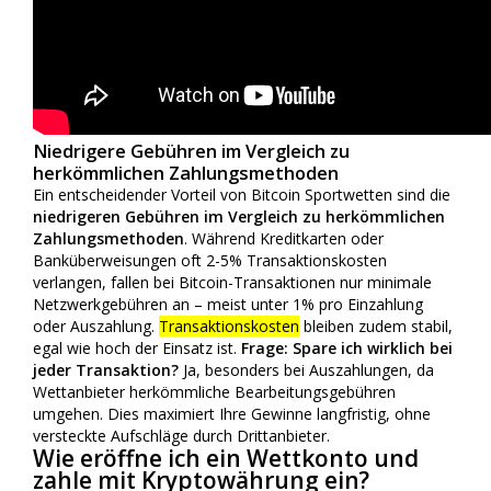
Niedrigere Gebühren im Vergleich zu
herkömmlichen Zahlungsmethoden
Ein entscheidender Vorteil von Bitcoin Sportwetten sind die
niedrigeren Gebühren im Vergleich zu herkömmlichen
Zahlungsmethoden
. Während Kreditkarten oder
Banküberweisungen oft 2-5% Transaktionskosten
verlangen, fallen bei Bitcoin-Transaktionen nur minimale
Netzwerkgebühren an – meist unter 1% pro Einzahlung
oder Auszahlung.
Transaktionskosten
bleiben zudem stabil,
egal wie hoch der Einsatz ist.
Frage: Spare ich wirklich bei
jeder Transaktion?
Ja, besonders bei Auszahlungen, da
Wettanbieter herkömmliche Bearbeitungsgebühren
umgehen. Dies maximiert Ihre Gewinne langfristig, ohne
versteckte Aufschläge durch Drittanbieter.
Wie eröffne ich ein Wettkonto und
zahle mit Kryptowährung ein?