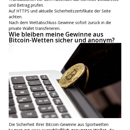
und Betrag prüfen.
Auf HTTPS und aktuelle Sicherheitszertifikate der Seite
achten.
Nach dem Wettabschluss Gewinne sofort zurück in die
private Wallet transferieren.
Wie bleiben meine Gewinne aus
Bitcoin-Wetten sicher und anonym?
Die Sicherheit Ihrer Bitcoin-Gewinne aus Sportwetten