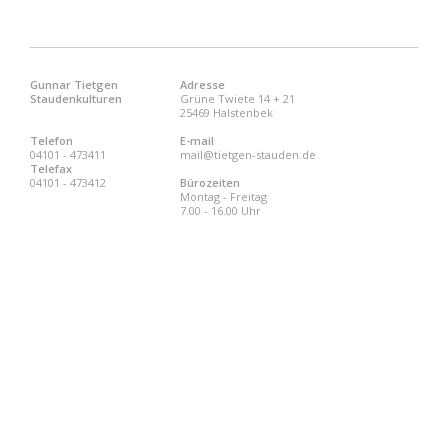
Gunnar Tietgen
Adresse
Staudenkulturen
Grüne Twiete 14 + 21
25469 Halstenbek
Telefon
E-mail
04101 - 473411
mail@tietgen-stauden.de
Telefax
04101 - 473412
Bürozeiten
Montag - Freitag
7.00 - 16.00 Uhr