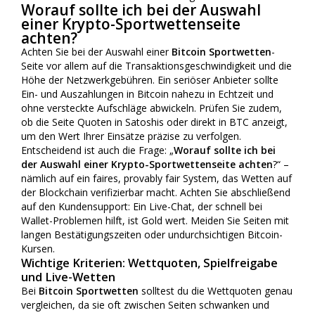
Worauf sollte ich bei der Auswahl
einer Krypto-Sportwettenseite
achten?
Achten Sie bei der Auswahl einer
Bitcoin Sportwetten
-
Seite vor allem auf die Transaktionsgeschwindigkeit und die
Höhe der Netzwerkgebühren. Ein seriöser Anbieter sollte
Ein- und Auszahlungen in Bitcoin nahezu in Echtzeit und
ohne versteckte Aufschläge abwickeln. Prüfen Sie zudem,
ob die Seite Quoten in Satoshis oder direkt in BTC anzeigt,
um den Wert Ihrer Einsätze präzise zu verfolgen.
Entscheidend ist auch die Frage: „
Worauf sollte ich bei
der Auswahl einer Krypto-Sportwettenseite achten
?“ –
nämlich auf ein faires, provably fair System, das Wetten auf
der Blockchain verifizierbar macht. Achten Sie abschließend
auf den Kundensupport: Ein Live-Chat, der schnell bei
Wallet-Problemen hilft, ist Gold wert. Meiden Sie Seiten mit
langen Bestätigungszeiten oder undurchsichtigen Bitcoin-
Kursen.
Wichtige Kriterien: Wettquoten, Spielfreigabe
und Live-Wetten
Bei
Bitcoin Sportwetten
solltest du die Wettquoten genau
vergleichen, da sie oft zwischen Seiten schwanken und