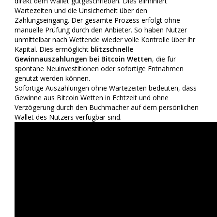
direkt dem Wallet gutgeschrieben. Dies eliminiert
Wartezeiten und die Unsicherheit über den
Zahlungseingang. Der gesamte Prozess erfolgt ohne
manuelle Prüfung durch den Anbieter. So haben Nutzer
unmittelbar nach Wettende wieder volle Kontrolle über ihr
Kapital. Dies ermöglicht
blitzschnelle
Gewinnauszahlungen bei Bitcoin Wetten
, die für
spontane Neuinvestitionen oder sofortige Entnahmen
genutzt werden können.
Sofortige Auszahlungen ohne Wartezeiten bedeuten, dass
Gewinne aus Bitcoin Wetten in Echtzeit und ohne
Verzögerung durch den Buchmacher auf dem persönlichen
Wallet des Nutzers verfügbar sind.