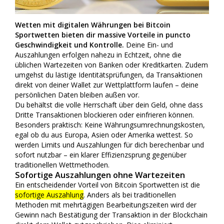
Wetten mit digitalen Währungen bei Bitcoin
Sportwetten bieten dir massive Vorteile in puncto
Geschwindigkeit und Kontrolle.
Deine Ein- und
Auszahlungen erfolgen nahezu in Echtzeit, ohne die
üblichen Wartezeiten von Banken oder Kreditkarten. Zudem
umgehst du lästige Identitätsprüfungen, da Transaktionen
direkt von deiner Wallet zur Wettplattform laufen – deine
persönlichen Daten bleiben außen vor.
Du behältst die volle Herrschaft über dein Geld, ohne dass
Dritte Transaktionen blockieren oder einfrieren können.
Besonders praktisch: Keine Währungsumrechnungskosten,
egal ob du aus Europa, Asien oder Amerika wettest. So
werden Limits und Auszahlungen für dich berechenbar und
sofort nutzbar – ein klarer Effizienzsprung gegenüber
traditionellen Wettmethoden.
Sofortige Auszahlungen ohne Wartezeiten
Ein entscheidender Vorteil von Bitcoin Sportwetten ist die
sofortige Auszahlung
. Anders als bei traditionellen
Methoden mit mehrtägigen Bearbeitungszeiten wird der
Gewinn nach Bestätigung der Transaktion in der Blockchain