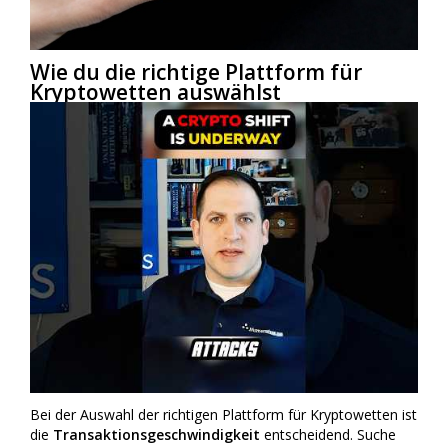
Wie du die richtige Plattform für
Kryptowetten auswählst
Bei der Auswahl der richtigen Plattform für Kryptowetten ist
die
Transaktionsgeschwindigkeit
entscheidend. Suche