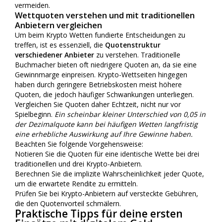
vermeiden.
Wettquoten verstehen und mit traditionellen
Anbietern vergleichen
Um beim Krypto Wetten fundierte Entscheidungen zu
treffen, ist es essenziell, die
Quotenstruktur
verschiedener Anbieter
zu verstehen. Traditionelle
Buchmacher bieten oft niedrigere Quoten an, da sie eine
Gewinnmarge einpreisen. Krypto-Wettseiten hingegen
haben durch geringere Betriebskosten meist höhere
Quoten, die jedoch häufiger Schwankungen unterliegen.
Vergleichen Sie Quoten daher Echtzeit, nicht nur vor
Spielbeginn.
Ein scheinbar kleiner Unterschied von 0,05 in
der Dezimalquote kann bei häufigen Wetten langfristig
eine erhebliche Auswirkung auf Ihre Gewinne haben.
Beachten Sie folgende Vorgehensweise:
Notieren Sie die Quoten für eine identische Wette bei drei
traditionellen und drei Krypto-Anbietern.
Berechnen Sie die implizite Wahrscheinlichkeit jeder Quote,
um die erwartete Rendite zu ermitteln.
Prüfen Sie bei Krypto-Anbietern auf versteckte Gebühren,
die den Quotenvorteil schmälern.
Praktische Tipps für deine ersten