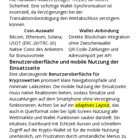
Sicherheit. Eine sofortige Wallet-Synchronisation ist
essenziell, da Verzögerungen bei der
Transaktionsbestätigung den Wettabschluss verzögern
können.
Coin-Auswahl
Wallet-Anbindung
Bitcoin, Ethereum, Solana,
Direkte Blockchain-Integration
USDT (ERC-20/TRC-20)
ohne Zwischenwallet
Native Coins des Anbieters
QR-Code-Zahlungen und
für Bonusvorteile
Adressimport per API
Benutzeroberfläche und mobile Nutzung der
Einsatzseite
Eine überzeugende
Benutzeroberfläche für
Kryptowetten
priorisiert klare Navigationspfade und
minimale Ladezeiten. Die mobile Nutzung der Einsatzseite
muss native Reaktionen bieten, sodass Einsätze und
Auszahlungen auf dem Smartphone ohne Verzögerung
funktionieren. Achten Sie auf ein
adaptives Layout
, das
auch in Querformat oder bei Split-Screen-Nutzung alle
Wettmärkte und Wallet-Funktionen sauber darstellt. Ein
intuitives Dashboard mit Echtzeit-Kursen und schnellem
Zugriff auf die Krypto-Wallet ist für die mobile Nutzung
unerlässlich, um Frustration durch umständliche Menüs zu