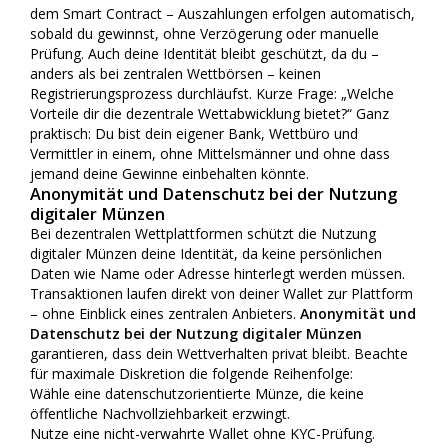
dem Smart Contract – Auszahlungen erfolgen automatisch,
sobald du gewinnst, ohne Verzögerung oder manuelle
Prüfung. Auch deine Identität bleibt geschützt, da du –
anders als bei zentralen Wettbörsen – keinen
Registrierungsprozess durchläufst. Kurze Frage: „Welche
Vorteile dir die dezentrale Wettabwicklung bietet?“ Ganz
praktisch: Du bist dein eigener Bank, Wettbüro und
Vermittler in einem, ohne Mittelsmänner und ohne dass
jemand deine Gewinne einbehalten könnte.
Anonymität und Datenschutz bei der Nutzung
digitaler Münzen
Bei dezentralen Wettplattformen schützt die Nutzung
digitaler Münzen deine Identität, da keine persönlichen
Daten wie Name oder Adresse hinterlegt werden müssen.
Transaktionen laufen direkt von deiner Wallet zur Plattform
– ohne Einblick eines zentralen Anbieters.
Anonymität und
Datenschutz bei der Nutzung digitaler Münzen
garantieren, dass dein Wettverhalten privat bleibt. Beachte
für maximale Diskretion die folgende Reihenfolge:
Wähle eine datenschutzorientierte Münze, die keine
öffentliche Nachvollziehbarkeit erzwingt.
Nutze eine nicht-verwahrte Wallet ohne KYC-Prüfung.