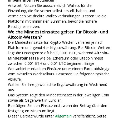
unbekannten Wettseiten?
Antwort: Nutzen Sie ausschließlich Wallets für die
Einzahlung, die Sie vorher selbst erstellt haben, und
vermeiden Sie direkte Wallet-Verbindungen. Testen Sie die
Plattform mit minimalen Summen, bevor Sie höhere
Beträge einsetzen.
Welche Mindesteinsätze gelten für Bitcoin- und
Altcoin-Wetten?
Die Mindesteinsätze für Krypto-Wetten variieren je nach
Plattform und genutzter Kryptowährung. Bei Bitcoin-Wetten
liegt die Untergrenze oft bei 0,0001 BTC, während
Altcoin-
Mindesteinsätze
wie bei Ethereum oder Litecoin meist
zwischen 0,001 ETH und 0,01 LTC beginnen. Einige
Wettanbieter erlauben Einsätze unter einem Euro, abhängig
vom aktuellen Wechselkurs. Beachten Sie folgende typische
Abläufe:
Wählen Sie Ihre gewünschte Kryptowährung im Wettmenü
aus.
Das System zeigt den Mindesteinsatz in der jeweiligen Coin
sowie als Gegenwert in Euro an.
Bestätigen Sie den Einsatz erst, wenn der Betrag über dem
festgelegten Minimum liegt.
Dieser Beitrag wurde unter
Allgemein
veröffentlicht. Setze