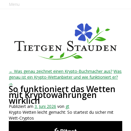
Menu
← Was genau zeichnet einen Krypto-Buchmacher aus?
Was
genau ist ein Krypto-Wettanbieter und wie funktioniert er?
→
So funktioniert das Wetten
mit Kryptowährungen
wirklich
Publiziert am
3. Juni 2026
von
gt
Krypto Wetten leicht gemacht: So startest du sicher mit
Wett-Cryptos