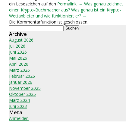
ein Lesezeichen auf den
Permalink
.
← Was genau zeichnet
einen Krypto-Buchmacher aus?
Was genau ist ein Krypto-
Wettanbieter und wie funktioniert er? →
Die Kommentarfunktion ist geschlossen.
Suchen
nach:
Archive
August 2026
Juli 2026
Juni 2026
Mai 2026
April 2026
März 2026
Februar 2026
Januar 2026
November 2025
Oktober 2025
März 2024
Juni 2023
Meta
Anmelden