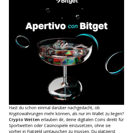
Hast du schon einmal darüber nachgedacht, ob
Kryptowährungen mehr können, als nur im Wallet zu liegen?
Crypto Wetten
erlauben dir, deine digitalen Coins direkt für
Sportwetten oder Casinospiele einzusetzen, ohne sie
vorher in Fiatgeld umtauschen zu müssen. Du platzierst