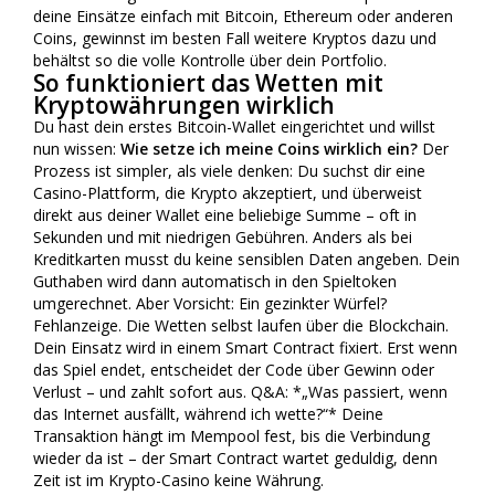
deine Einsätze einfach mit Bitcoin, Ethereum oder anderen
Coins, gewinnst im besten Fall weitere Kryptos dazu und
behältst so die volle Kontrolle über dein Portfolio.
So funktioniert das Wetten mit
Kryptowährungen wirklich
Du hast dein erstes Bitcoin-Wallet eingerichtet und willst
nun wissen:
Wie setze ich meine Coins wirklich ein?
Der
Prozess ist simpler, als viele denken: Du suchst dir eine
Casino-Plattform, die Krypto akzeptiert, und überweist
direkt aus deiner Wallet eine beliebige Summe – oft in
Sekunden und mit niedrigen Gebühren. Anders als bei
Kreditkarten musst du keine sensiblen Daten angeben. Dein
Guthaben wird dann automatisch in den Spieltoken
umgerechnet. Aber Vorsicht: Ein gezinkter Würfel?
Fehlanzeige. Die Wetten selbst laufen über die Blockchain.
Dein Einsatz wird in einem Smart Contract fixiert. Erst wenn
das Spiel endet, entscheidet der Code über Gewinn oder
Verlust – und zahlt sofort aus. Q&A: *„Was passiert, wenn
das Internet ausfällt, während ich wette?“* Deine
Transaktion hängt im Mempool fest, bis die Verbindung
wieder da ist – der Smart Contract wartet geduldig, denn
Zeit ist im Krypto-Casino keine Währung.