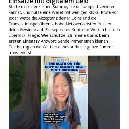
Einsätze mit digitalem Geld
Starte mit einer kleinen Summe, die du komplett verlieren
kannst, und nutze eine Wallet mit wenigen Klicks. Prüfe vor
jeder Wette die Akzeptanz deiner Coins und die
Transaktionsgebühren – hohe Netzwerkkosten fressen
deine Gewinne auf. Ein separates Konto für Wetten hält den
Überblick.
Frage: Wie schütze ich meine Coins beim
ersten Einsatz?
Antwort: Sende immer einen kleinen
Testbetrag an die Wettseite, bevor du die ganze Summe
transferierst.