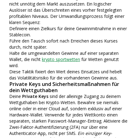
nicht unnötig dem Markt auszusetzen. Ein logischer
Auslöser ist das Überschreiten eines vorher festgelegten
profitablen Niveaus. Der Umwandlungsprozess folgt einer
klaren Sequenz:
Definiere einen Zielkurs für deine Gewinnmitnahme in einer
Stablecoin.
Führe den Tausch sofort nach Erreichen dieses Kurses
durch, nicht später.
Halte die umgewandelten Gewinne auf einer separaten
Wallet, die nicht
krypto sportwetten
für Wetten genutzt
wird.
Diese Taktik fixiert den Wert deines Einsatzes und hebelt
das Volatilitätsrisiko für die vorhandenen Gewinne aus.
Private Keys und Sicherheitsmaßnahmen für
dein Wettguthaben
Deine
Private Keys
sind der alleinige Zugang zu deinem
Wettguthaben bei Krypto-Wetten. Bewahre sie niemals
online oder in einer Cloud auf, sondern exklusiv auf einer
Hardware-Wallet. Verwende für jedes Wettkonto einen
separaten, starken Passwort-Manager-Eintrag. Aktiviere die
Zwei-Faktor-Authentifizierung (2FA) nur über eine
Authenticator-App, nicht per SMS.
Ein einziger Key-