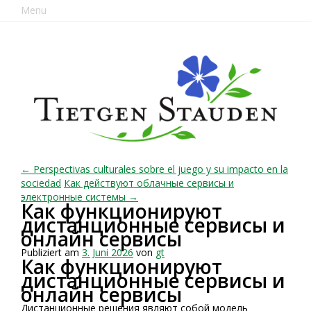
Menu
← Perspectivas culturales sobre el juego y su impacto en la
sociedad
Как действуют облачные сервисы и
электронные системы →
Как функционируют
дистанционные сервисы и
онлайн сервисы
Publiziert am
3. Juni 2026
von
gt
Как функционируют
дистанционные сервисы и
онлайн сервисы
Дистанционные решения являют собой модель