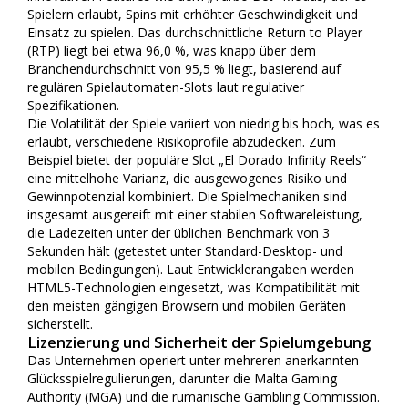
Spielern erlaubt, Spins mit erhöhter Geschwindigkeit und
Einsatz zu spielen. Das durchschnittliche Return to Player
(RTP) liegt bei etwa 96,0 %, was knapp über dem
Branchendurchschnitt von 95,5 % liegt, basierend auf
regulären Spielautomaten-Slots laut regulativer
Spezifikationen.
Die Volatilität der Spiele variiert von niedrig bis hoch, was es
erlaubt, verschiedene Risikoprofile abzudecken. Zum
Beispiel bietet der populäre Slot „El Dorado Infinity Reels“
eine mittelhohe Varianz, die ausgewogenes Risiko und
Gewinnpotenzial kombiniert. Die Spielmechaniken sind
insgesamt ausgereift mit einer stabilen Softwareleistung,
die Ladezeiten unter der üblichen Benchmark von 3
Sekunden hält (getestet unter Standard-Desktop- und
mobilen Bedingungen). Laut Entwicklerangaben werden
HTML5-Technologien eingesetzt, was Kompatibilität mit
den meisten gängigen Browsern und mobilen Geräten
sicherstellt.
Lizenzierung und Sicherheit der Spielumgebung
Das Unternehmen operiert unter mehreren anerkannten
Glücksspielregulierungen, darunter die Malta Gaming
Authority (MGA) und die rumänische Gambling Commission.