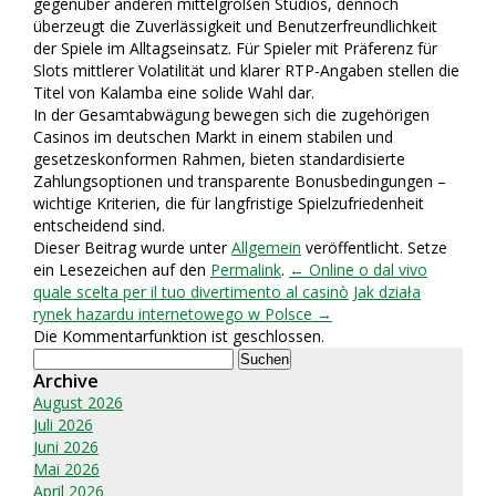
gegenüber anderen mittelgroßen Studios, dennoch
überzeugt die Zuverlässigkeit und Benutzerfreundlichkeit
der Spiele im Alltagseinsatz. Für Spieler mit Präferenz für
Slots mittlerer Volatilität und klarer RTP-Angaben stellen die
Titel von Kalamba eine solide Wahl dar.
In der Gesamtabwägung bewegen sich die zugehörigen
Casinos im deutschen Markt in einem stabilen und
gesetzeskonformen Rahmen, bieten standardisierte
Zahlungsoptionen und transparente Bonusbedingungen –
wichtige Kriterien, die für langfristige Spielzufriedenheit
entscheidend sind.
Dieser Beitrag wurde unter
Allgemein
veröffentlicht. Setze
ein Lesezeichen auf den
Permalink
.
← Online o dal vivo
quale scelta per il tuo divertimento al casinò
Jak działa
rynek hazardu internetowego w Polsce →
Die Kommentarfunktion ist geschlossen.
Suchen
nach:
Archive
August 2026
Juli 2026
Juni 2026
Mai 2026
April 2026