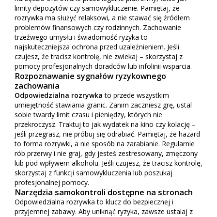
limity depozytów czy samowykluczenie. Pamiętaj, że
rozrywka ma służyć relaksowi, a nie stawać się źródłem
problemów finansowych czy rodzinnych. Zachowanie
trzeźwego umysłu i świadomość ryzyka to
najskuteczniejsza ochrona przed uzależnieniem. Jeśli
czujesz, że tracisz kontrolę, nie zwlekaj – skorzystaj z
pomocy profesjonalnych doradców lub infolinii wsparcia.
Rozpoznawanie sygnałów ryzykownego
zachowania
Odpowiedzialna rozrywka
to przede wszystkim
umiejętność stawiania granic. Zanim zaczniesz grę, ustal
sobie twardy limit czasu i pieniędzy, których nie
przekroczysz. Traktuj to jak wydatek na kino czy kolację –
jeśli przegrasz, nie próbuj się odrabiać. Pamiętaj, że hazard
to forma rozrywki, a nie sposób na zarabianie. Regularnie
rób przerwy i nie graj, gdy jesteś zestresowany, zmęczony
lub pod wpływem alkoholu. Jeśli czujesz, że tracisz kontrolę,
skorzystaj z funkcji samowykluczenia lub poszukaj
profesjonalnej pomocy.
Narzędzia samokontroli dostępne na stronach
Odpowiedzialna rozrywka to klucz do bezpiecznej i
przyjemnej zabawy. Aby uniknąć ryzyka, zawsze ustalaj z