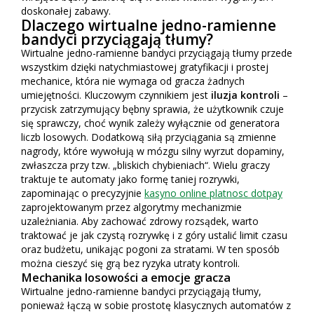
doskonałej zabawy.
Dlaczego wirtualne jedno-ramienne
bandyci przyciągają tłumy?
Wirtualne jedno-ramienne bandyci przyciągają tłumy przede
wszystkim dzięki natychmiastowej gratyfikacji i prostej
mechanice, która nie wymaga od gracza żadnych
umiejętności. Kluczowym czynnikiem jest
iluzja kontroli
–
przycisk zatrzymujący bębny sprawia, że użytkownik czuje
się sprawczy, choć wynik zależy wyłącznie od generatora
liczb losowych. Dodatkową siłą przyciągania są zmienne
nagrody, które wywołują w mózgu silny wyrzut dopaminy,
zwłaszcza przy tzw. „bliskich chybieniach“. Wielu graczy
traktuje te automaty jako formę taniej rozrywki,
zapominając o precyzyjnie
kasyno online platnosc dotpay
zaprojektowanym przez algorytmy mechanizmie
uzależniania. Aby zachować zdrowy rozsądek, warto
traktować je jak czystą rozrywkę i z góry ustalić limit czasu
oraz budżetu, unikając pogoni za stratami. W ten sposób
można cieszyć się grą bez ryzyka utraty kontroli.
Mechanika losowości a emocje gracza
Wirtualne jedno-ramienne bandyci przyciągają tłumy,
ponieważ łączą w sobie prostotę klasycznych automatów z