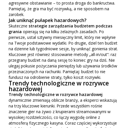
agresywne obstawianie – to prosta droga do bankructwa.
Pamiętaj, że gra ma być rozrywką, a nie sposobem na
zarobek.
Jak uniknąć pułapek hazardowych?
Skuteczne
strategie zarządzania budżetem podczas
grania
opierają się na kilku żelaznych zasadach. Po
pierwsze, ustal sztywny miesięczny limit, który nie wpłynie
na Twoje podstawowe wydatki. Po drugie, dziel ten budżet
na dzienne lub tygodniowe sesje, by uniknąć gonienia strat.
Kluczowe jest również stosowanie metody „all-in/out”: raz
przegrany budżet na daną sesję to koniec gry na dziś. Nie
ulegaj pokusie pożyczania pieniędzy lub używania środków
przeznaczonych na rachunki. Pamiętaj: budżet to nie
fundusz na odrobienie straty, tylko koszt rozrywki.
Trendy technologiczne w rozrywce
hazardowej
Trendy technologiczne w rozrywce hazardowej
dynamicznie zmieniają oblicze branży, a eksperci wskazują
na trzy kluczowe kierunki. Przede wszystkim rośnie
znaczenie gier na żywo z krupierami streamowanymi w
wysokiej rozdzielczości, co łączy wygodę online z
atmosferą fizycznego kasyna. Coraz częściej wykorzystuje