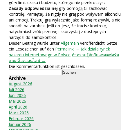
góry limit czasu i budżetu, którego nie przekroczysz.
Zasady odpowiedzialnej gry
pomogą Ci zachować
kontrolę. Pamiętaj, że nigdy nie graj pod wpływem alkoholu
ani emocji. Traktuj grę wyłącznie jako formę rozrywki, a nie
sposób na zarobek. Jeśli czujesz, że tracisz kontrolę,
natychmiast zrób przerwę i skorzystaj z dostępnych
narzędzi do samokontroli.
Dieser Beitrag wurde unter
Allgemein
veröffentlicht. Setze
ein Lesezeichen auf den
Permalink
.
← Jak działa rynek
hazardu internetowego w Polsce
ทำความรู้จักกับแพลตฟอร์ม
เกมสล็อตออนไลน์ →
Die Kommentarfunktion ist geschlossen.
Suchen
nach:
Archive
August 2026
Juli 2026
Juni 2026
Mai 2026
April 2026
März 2026
Februar 2026
Januar 2026