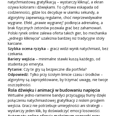
natychmiastową gratyfikacją – wystarczy kliknąć, a ekran
ożywa kolorami i dźwiękami. To cyfrowa eskapada od
codzienności, gdzie los decyduje w ułamku sekundy, a
algorytmy zapewniają regularne, choć nieprzewidywalne
wygrane. Efekt „prawie wygranej” podkręca adrenalinę, a
brak fizycznych żetonów pozwala grać bez zahamowań.
Polski rynek online zalewa oferta takich gier, bo mechanika
„jednego kliknięcia” uzależnia bardziej niż tradycyjne stoły
karciane.
Szybka ocena ryzyka
– gracz widzi wynik natychmiast, bez
czekania.
Bariery wejścia
– minimalne stawki kuszą każdego, od
studenta po emeryta.
Pytanie:
Czy te gry są bezpieczne dla portfela?
Odpowiedź:
Tylko przy ścisłym limicie czasu i środków –
algorytmy są zaprojektowane, by trzymać uwagę, nie twoje
oszczędności.
Rola dźwięku i animacji w budowaniu napięcia
Wirtualne jedno-ramienne bandyci przyciągają tłumy dzięki
połączeniu natychmiastowej gratyfikacji z niskim progiem
wejścia. Gracz nie potrzebuje umiejętności ani strategii –
wystarczy jeden klik, by doświadczyć emocji losowości.
Automaty online oferują maksimum rozrywki przy