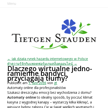
Menu
← Jak działa rynek hazardu internetowego w Polsce
ทำความรู้จักกับแพลตฟอร์มเกมสล็อตออนไลน์ →
Dlaczego wirtualne jedno-
ramienne bandyci
przyciągają tłumy?
Publiziert am
1. Juni 2026
von
gt
Automaty online dla profesjonalistów
Szukasz dreszczyku emocji bez wychodzenia z domu?
Automaty online
to idealny sposób, by poczuć klimat
kasyna z wygodnej kanapy – wystarczy kilka kliknięć, a
wirujące bębny zabiorą Cię w świat wielkich wygranych i