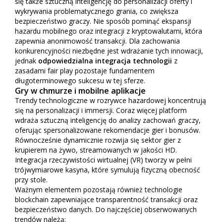
się także sztuczną inteligencję do personalizacji oferty i
wykrywania problematycznego grania, co zwiększa
bezpieczeństwo graczy. Nie sposób pominąć ekspansji
hazardu mobilnego oraz integracji z kryptowalutami, która
zapewnia anonimowość transakcji. Dla zachowania
konkurencyjności niezbędne jest wdrażanie tych innowacji,
jednak
odpowiedzialna integracja technologii
z
zasadami fair play pozostaje fundamentem
długoterminowego sukcesu w tej sferze.
Gry w chmurze i mobilne aplikacje
Trendy technologiczne w rozrywce hazardowej koncentrują
się na personalizacji i immersji. Coraz więcej platform
wdraża sztuczną inteligencję do analizy zachowań graczy,
oferując spersonalizowane rekomendacje gier i bonusów.
Równocześnie dynamicznie rozwija się sektor gier z
krupierem na żywo, streamowanych w jakości HD.
Integracja rzeczywistości wirtualnej (VR) tworzy w pełni
trójwymiarowe kasyna, które symulują fizyczną obecność
przy stole.
Ważnym elementem pozostają również technologie
blockchain zapewniające transparentność transakcji oraz
bezpieczeństwo danych. Do najczęściej obserwowanych
trendów należą: