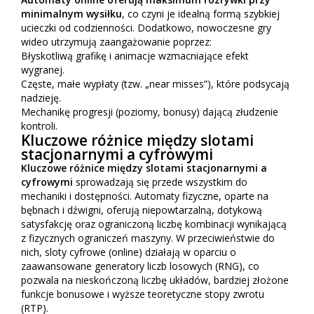
minimalnym wysiłku
, co czyni je idealną formą szybkiej
ucieczki od codzienności. Dodatkowo, nowoczesne gry
wideo utrzymują zaangażowanie poprzez:
Błyskotliwą grafikę i animacje wzmacniające efekt
wygranej.
Częste, małe wypłaty (tzw. „near misses”), które podsycają
nadzieję.
Mechanikę progresji (poziomy, bonusy) dającą złudzenie
kontroli.
Kluczowe różnice między slotami
stacjonarnymi a cyfrowymi
Kluczowe różnice między slotami stacjonarnymi a
cyfrowymi
sprowadzają się przede wszystkim do
mechaniki i dostępności. Automaty fizyczne, oparte na
bębnach i dźwigni, oferują niepowtarzalną, dotykową
satysfakcję oraz ograniczoną liczbę kombinacji wynikającą
z fizycznych ograniczeń maszyny. W przeciwieństwie do
nich, sloty cyfrowe (online) działają w oparciu o
zaawansowane generatory liczb losowych (RNG), co
pozwala na nieskończoną liczbę układów, bardziej złożone
funkcje bonusowe i wyższe teoretyczne stopy zwrotu
(RTP).