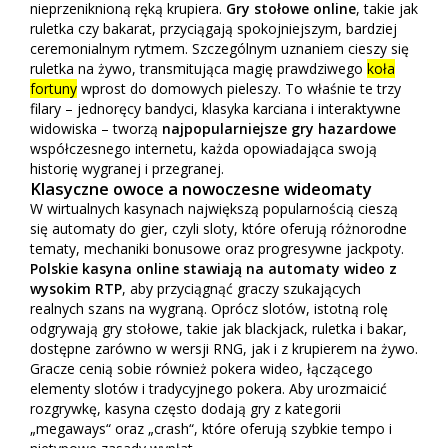
nieprzeniknioną ręką krupiera.
Gry stołowe online
, takie jak
ruletka czy bakarat, przyciągają spokojniejszym, bardziej
ceremonialnym rytmem. Szczególnym uznaniem cieszy się
ruletka na żywo, transmitująca magię prawdziwego
koła
fortuny
wprost do domowych pieleszy. To właśnie te trzy
filary – jednoręcy bandyci, klasyka karciana i interaktywne
widowiska – tworzą
najpopularniejsze gry hazardowe
współczesnego internetu, każda opowiadająca swoją
historię wygranej i przegranej.
Klasyczne owoce a nowoczesne wideomaty
W wirtualnych kasynach największą popularnością cieszą
się automaty do gier, czyli sloty, które oferują różnorodne
tematy, mechaniki bonusowe oraz progresywne jackpoty.
Polskie kasyna online stawiają na automaty wideo z
wysokim RTP
, aby przyciągnąć graczy szukających
realnych szans na wygraną. Oprócz slotów, istotną rolę
odgrywają gry stołowe, takie jak blackjack, ruletka i bakar,
dostępne zarówno w wersji RNG, jak i z krupierem na żywo.
Gracze cenią sobie również pokera wideo, łączącego
elementy slotów i tradycyjnego pokera. Aby urozmaicić
rozgrywkę, kasyna często dodają gry z kategorii
„megaways“ oraz „crash“, które oferują szybkie tempo i