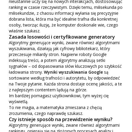
nieustannie uczy się na nowych interakcjach, dostosowując
ranking w czasie rzeczywistym. Dzięki temu, milisekunda po
milisekundzie, z chaosu informacji wyłania się precyzyjnie
dobrana lista, która ma być idealnie trafna dla konkretnej
osoby, tworząc iluzję, że komputer doskonale wie, czego
właśnie szukasz.
Zasada losowości i certyfikowane generatory
Algorytmy generujące wyniki, zwane również algorytmami
wyszukiwania, działają jak cyfrowy bibliotekarz, który
przeczesuje miliardy stron. Najpierw roboty Google
indeksują treści, a potem algorytmy analizują setki
sygnałów – od dopasowania słów kluczowych po szybkość
ładowania strony.
Wyniki wyszukiwania Google
są
sortowane według trafności i autorytetu, by odpowiedzieć
na Twoje pytanie. Każda strona dostaje ocenę jakości, a te
z najlepszym contentem lądują na górze.
Im bardziej pomagasz użytkownikowi, tym wyżej cię
wyświetlą.
To nie magia, a matematyka zmieszana z chęcią
zrozumienia, czego naprawdę szukasz.
Czy istnieje sposób na przewidzenie wyniku?
Algorytmy generujące wyniki, zwane również algorytmami
rankingu, opierają się na złożonych procesach analizy i