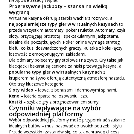
nietypowe zasady wypłat.
Progresywne jackpoty – szansa na wielką
wygraną
Wirtualne kasyna oferują szeroki wachlarz rozrywki, a
najpopularniejsze typy gier w wirtualnych kasynach
to
przede wszystkim automaty, poker i ruletka. Automaty, czyli
sloty, przyciągają prostotą i spektakularnymi jackpotami,
idealne dla początkujących. Poker online wymaga strategii i
blefu, co kusi doświadczonych graczy. Ruletka z kolei łączy
losowość z emocjonującymi zakładami.
Dla odmiany polecamy gry stołowe i na żywo. Gry takie jak
blackjack i bakarat są cenione za niski przewagę kasyna, a
popularne typy gier w wirtualnych kasynach
z
krupierem na żywo oferują autentyczną atmosferę hazardu.
Oto trzy kluczowe kategorie:
Sloty wideo
– łatwe, z bonusami i darmowymi spinami.
Keno
– loteria oparta na losowaniu liczb.
Kostki
– szybkie gry z prognozowaniem sumy.
Czynniki wpływające na wybór
odpowiedniej platformy
Wybór odpowiedniej platformy może przypominać szukanie
idealnych butów – musi pasować do twoich potrzeb i stylu.
Przede wszystkim zastanów się, co tak naprawdę chcesz