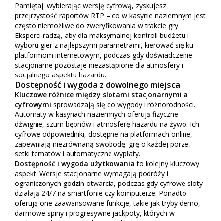
Pamiętaj: wybierając wersję cyfrową, zyskujesz
przejrzystość raportów RTP – co w kasynie naziemnym jest
często niemożliwe do zweryfikowania w trakcie gry.
Eksperci radzą, aby dla maksymalnej kontroli budżetu i
wyboru gier z najlepszymi parametrami, kierować się ku
platformom internetowym, podczas gdy doświadczenie
stacjonarne pozostaje niezastąpione dla atmosfery i
socjalnego aspektu hazardu.
Dostępność i wygoda z dowolnego miejsca
Kluczowe różnice między slotami stacjonarnymi a
cyfrowymi
sprowadzają się do wygody i różnorodności.
Automaty w kasynach naziemnych oferują fizyczne
dźwignie, szum bębnów i atmosferę hazardu na żywo. Ich
cyfrowe odpowiedniki, dostępne na platformach online,
zapewniają niezrównaną swobodę: grę o każdej porze,
setki tematów i automatyczne wypłaty.
Dostępność i wygoda użytkowania
to kolejny kluczowy
aspekt. Wersje stacjonarne wymagają podróży i
ograniczonych godzin otwarcia, podczas gdy cyfrowe sloty
działają 24/7 na smartfonie czy komputerze. Ponadto
oferują one zaawansowane funkcje, takie jak tryby demo,
darmowe spiny i progresywne jackpoty, których w