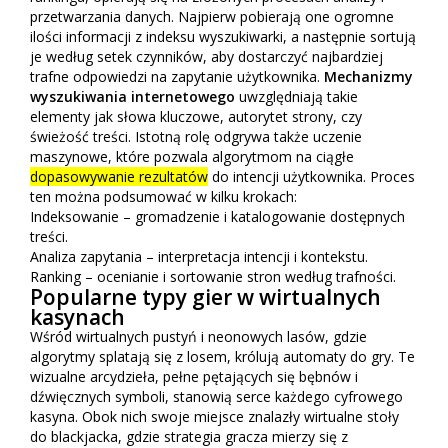
przetwarzania danych. Najpierw pobierają one ogromne
ilości informacji z indeksu wyszukiwarki, a następnie sortują
je według setek czynników, aby dostarczyć najbardziej
trafne odpowiedzi na zapytanie użytkownika.
Mechanizmy
wyszukiwania internetowego
uwzględniają takie
elementy jak słowa kluczowe, autorytet strony, czy
świeżość treści. Istotną rolę odgrywa także uczenie
maszynowe, które pozwala algorytmom na ciągłe
dopasowywanie rezultatów
do intencji użytkownika. Proces
ten można podsumować w kilku krokach:
Indeksowanie – gromadzenie i katalogowanie dostępnych
treści.
Analiza zapytania – interpretacja intencji i kontekstu.
Ranking – ocenianie i sortowanie stron według trafności.
Popularne typy gier w wirtualnych
kasynach
Wśród wirtualnych pustyń i neonowych lasów, gdzie
algorytmy splatają się z losem, królują automaty do gry. Te
wizualne arcydzieła, pełne pętających się bębnów i
dźwięcznych symboli, stanowią serce każdego cyfrowego
kasyna. Obok nich swoje miejsce znalazły wirtualne stoły
do blackjacka, gdzie strategia gracza mierzy się z