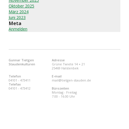
November 2025
Oktober 2025
März 2024
Juni 2023
Meta
Anmelden
Gunnar Tietgen
Adresse
Staudenkulturen
Grüne Twiete 14 + 21
25469 Halstenbek
Telefon
E-mail
04101 - 473411
mail@tietgen-stauden.de
Telefax
04101 - 473412
Bürozeiten
Montag - Freitag
7.00 - 16.00 Uhr