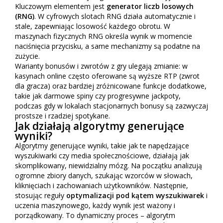
Kluczowym elementem jest
generator liczb losowych
(RNG)
. W cyfrowych slotach RNG działa automatycznie i
stale, zapewniając losowość każdego obrotu. W
maszynach fizycznych RNG określa wynik w momencie
naciśnięcia przycisku, a same mechanizmy są podatne na
zużycie.
Warianty bonusów i zwrotów z gry ulegają zmianie: w
kasynach online często oferowane są wyższe RTP (zwrot
dla gracza) oraz bardziej zróżnicowane funkcje dodatkowe,
takie jak darmowe spiny czy progresywne jackpoty,
podczas gdy w lokalach stacjonarnych bonusy są zazwyczaj
prostsze i rzadziej spotykane.
Jak działają algorytmy generujące
wyniki?
Algorytmy generujące wyniki, takie jak te napędzające
wyszukiwarki czy media społecznościowe, działają jak
skomplikowany, niewidzialny mózg. Na początku analizują
ogromne zbiory danych, szukając wzorców w słowach,
kliknięciach i zachowaniach użytkowników. Następnie,
stosując reguły
optymalizacji pod kątem wyszukiwarek
i
uczenia maszynowego, każdy wynik jest ważony i
porządkowany. To dynamiczny proces – algorytm