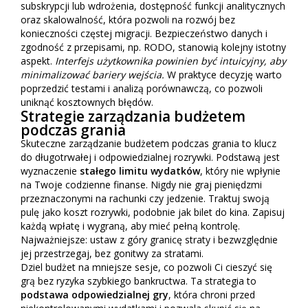
subskrypcji lub wdrożenia, dostępność funkcji analitycznych
oraz skalowalność, która pozwoli na rozwój bez
konieczności częstej migracji. Bezpieczeństwo danych i
zgodność z przepisami, np. RODO, stanowią kolejny istotny
aspekt.
Interfejs użytkownika powinien być intuicyjny, aby
minimalizować bariery wejścia.
W praktyce decyzję warto
poprzedzić testami i analizą porównawczą, co pozwoli
uniknąć kosztownych błędów.
Strategie zarządzania budżetem
podczas grania
Skuteczne zarządzanie budżetem podczas grania to klucz
do długotrwałej i odpowiedzialnej rozrywki. Podstawą jest
wyznaczenie
stałego limitu wydatków
, który nie wpłynie
na Twoje codzienne finanse. Nigdy nie graj pieniędzmi
przeznaczonymi na rachunki czy jedzenie. Traktuj swoją
pulę jako koszt rozrywki, podobnie jak bilet do kina. Zapisuj
każdą wpłatę i wygraną, aby mieć pełną kontrolę.
Najważniejsze: ustaw z góry granicę straty i bezwzględnie
jej przestrzegaj, bez gonitwy za stratami.
Dziel budżet na mniejsze sesje, co pozwoli Ci cieszyć się
grą bez ryzyka szybkiego bankructwa. Ta strategia to
podstawa odpowiedzialnej gry
, która chroni przed