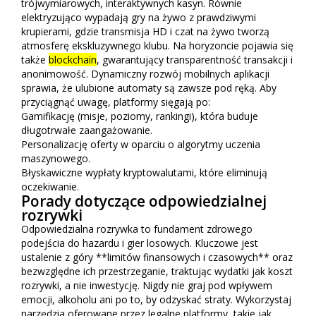
trójwymiarowych, interaktywnych kasyn. Równie
elektryzująco wypadają gry na żywo z prawdziwymi
krupierami, gdzie transmisja HD i czat na żywo tworzą
atmosferę ekskluzywnego klubu. Na horyzoncie pojawia się
także
blockchain
, gwarantujący transparentność transakcji i
anonimowość. Dynamiczny rozwój mobilnych aplikacji
sprawia, że ulubione automaty są zawsze pod ręką. Aby
przyciągnąć uwagę, platformy sięgają po:
Gamifikację (misje, poziomy, rankingi), która buduje
długotrwałe zaangażowanie.
Personalizację oferty w oparciu o algorytmy uczenia
maszynowego.
Błyskawiczne wypłaty kryptowalutami, które eliminują
oczekiwanie.
Porady dotyczące odpowiedzialnej
rozrywki
Odpowiedzialna rozrywka to fundament zdrowego
podejścia do hazardu i gier losowych. Kluczowe jest
ustalenie z góry **limitów finansowych i czasowych** oraz
bezwzględne ich przestrzeganie, traktując wydatki jak koszt
rozrywki, a nie inwestycję. Nigdy nie graj pod wpływem
emocji, alkoholu ani po to, by odzyskać straty. Wykorzystaj
narzędzia oferowane przez legalne platformy, takie jak