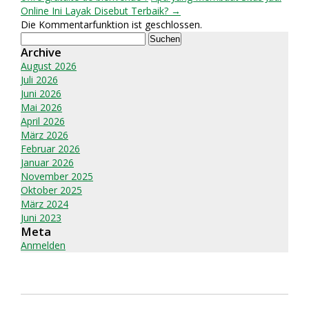
Online Ini Layak Disebut Terbaik? →
Die Kommentarfunktion ist geschlossen.
Suchen
nach:
Archive
August 2026
Juli 2026
Juni 2026
Mai 2026
April 2026
März 2026
Februar 2026
Januar 2026
November 2025
Oktober 2025
März 2024
Juni 2023
Meta
Anmelden