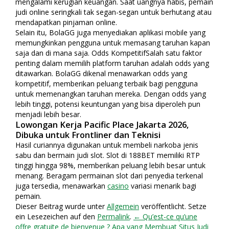
mengalami kerugian keuangan. Saat uangnya habis, pemain
judi online seringkali tak segan-segan untuk berhutang atau
mendapatkan pinjaman online.
Selain itu, BolaGG juga menyediakan aplikasi mobile yang
memungkinkan pengguna untuk memasang taruhan kapan
saja dan di mana saja. Odds KompetitifSalah satu faktor
penting dalam memilih platform taruhan adalah odds yang
ditawarkan. BolaGG dikenal menawarkan odds yang
kompetitif, memberikan peluang terbaik bagi pengguna
untuk memenangkan taruhan mereka. Dengan odds yang
lebih tinggi, potensi keuntungan yang bisa diperoleh pun
menjadi lebih besar.
Lowongan Kerja Pacific Place Jakarta 2026,
Dibuka untuk Frontliner dan Teknisi
Hasil curiannya digunakan untuk membeli narkoba jenis
sabu dan bermain judi slot. Slot di 188BET memiliki RTP
tinggi hingga 98%, memberikan peluang lebih besar untuk
menang. Beragam permainan slot dari penyedia terkenal
juga tersedia, menawarkan
casino
variasi menarik bagi
pemain.
Dieser Beitrag wurde unter
Allgemein
veröffentlicht. Setze
ein Lesezeichen auf den
Permalink
.
← Qu’est-ce qu’une
offre gratuite de bienvenue ?
Apa yang Membuat Situs Judi