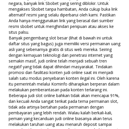
negara, banyak link Sbobet yang sering diblokir. Untuk
mengakses Sbobet tanpa hambatan, Anda cukup buka link
alternatif resmi yang selalu diperbarui oleh kami. Pastikan
Anda hanya menggunakan link yang berasal dari sumber
resmi sbobet untuk menghindari penipuan atau akses ke
situs palsu.
Banyak pengembang slot besar (lihat di bawah ini untuk
daftar situs yang bagus) juga memiliki versi permainan uang
asli yang sebenarnya gratis di situs web mereka. Seiring
dengan kemajuan teknologi dan penetrasi internet yang
semakin masif, judi online telah menjadi sebuah tren
negatif yang tidak dapat dihindari masyarakat. Tindakan
promosi dan fasilitasi konten judi online saat ini menjadi
salah satu modus penyebaran konten ilegal ini. Oleh karena
itu pemerintah melalui Kominfo diharapkan berperan dalam
melakukan pemberantasan pada konten terlarang ini.
Beberapa judi slot online bahkan tidak akan mencapai 91%,
dan kecuali Anda sangat terikat pada tema permainan slot,
tidak ada artinya bertahan pada permainan dengan
pembayaran yang lebih rendah. Walau kalah berkali-kali,
pemain yang kecanduan judi online biasanya akan terus
melakukan taruhan uang atau menaruh deposit sampai