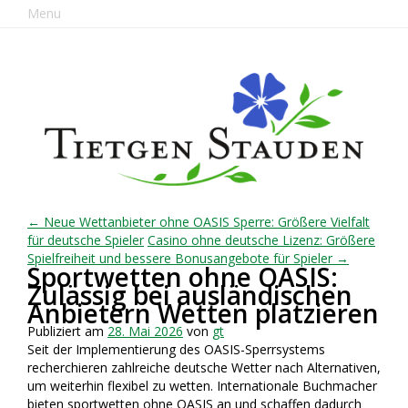
Menu
← Neue Wettanbieter ohne OASIS Sperre: Größere Vielfalt
für deutsche Spieler
Casino ohne deutsche Lizenz: Größere
Spielfreiheit und bessere Bonusangebote für Spieler →
Sportwetten ohne OASIS:
Zulässig bei ausländischen
Anbietern Wetten platzieren
Publiziert am
28. Mai 2026
von
gt
Seit der Implementierung des OASIS-Sperrsystems
recherchieren zahlreiche deutsche Wetter nach Alternativen,
um weiterhin flexibel zu wetten. Internationale Buchmacher
bieten sportwetten ohne OASIS an und schaffen dadurch