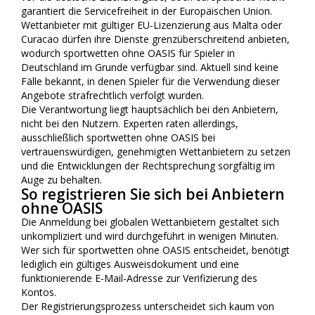
garantiert die Servicefreiheit in der Europäischen Union.
Wettanbieter mit gültiger EU-Lizenzierung aus Malta oder
Curacao dürfen ihre Dienste grenzüberschreitend anbieten,
wodurch sportwetten ohne OASIS für Spieler in
Deutschland im Grunde verfügbar sind. Aktuell sind keine
Fälle bekannt, in denen Spieler für die Verwendung dieser
Angebote strafrechtlich verfolgt wurden.
Die Verantwortung liegt hauptsächlich bei den Anbietern,
nicht bei den Nutzern. Experten raten allerdings,
ausschließlich sportwetten ohne OASIS bei
vertrauenswürdigen, genehmigten Wettanbietern zu setzen
und die Entwicklungen der Rechtsprechung sorgfältig im
Auge zu behalten.
So registrieren Sie sich bei Anbietern
ohne OASIS
Die Anmeldung bei globalen Wettanbietern gestaltet sich
unkompliziert und wird durchgeführt in wenigen Minuten.
Wer sich für sportwetten ohne OASIS entscheidet, benötigt
lediglich ein gültiges Ausweisdokument und eine
funktionierende E-Mail-Adresse zur Verifizierung des
Kontos.
Der Registrierungsprozess unterscheidet sich kaum von