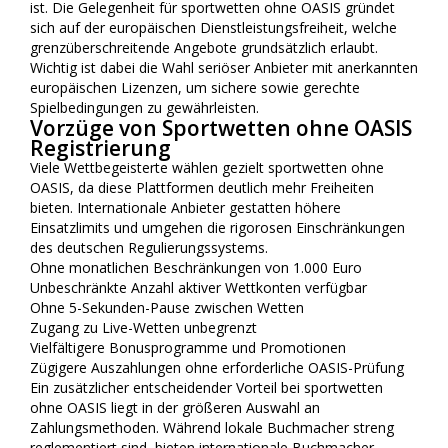
ist. Die Gelegenheit für sportwetten ohne OASIS gründet
sich auf der europäischen Dienstleistungsfreiheit, welche
grenzüberschreitende Angebote grundsätzlich erlaubt.
Wichtig ist dabei die Wahl seriöser Anbieter mit anerkannten
europäischen Lizenzen, um sichere sowie gerechte
Spielbedingungen zu gewährleisten.
Vorzüge von Sportwetten ohne OASIS
Registrierung
Viele Wettbegeisterte wählen gezielt sportwetten ohne
OASIS, da diese Plattformen deutlich mehr Freiheiten
bieten. Internationale Anbieter gestatten höhere
Einsatzlimits und umgehen die rigorosen Einschränkungen
des deutschen Regulierungssystems.
Ohne monatlichen Beschränkungen von 1.000 Euro
Unbeschränkte Anzahl aktiver Wettkonten verfügbar
Ohne 5-Sekunden-Pause zwischen Wetten
Zugang zu Live-Wetten unbegrenzt
Vielfältigere Bonusprogramme und Promotionen
Zügigere Auszahlungen ohne erforderliche OASIS-Prüfung
Ein zusätzlicher entscheidender Vorteil bei sportwetten
ohne OASIS liegt in der größeren Auswahl an
Zahlungsmethoden. Während lokale Buchmacher streng
reglementiert sind, bieten internationale Buchmacher