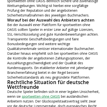
sportwetten ohne OASIS dennoch sichere und zuverlässige
Wettumgebungen. Wichtig ist hierbei eine sorgfältige
Prüfung der Reputation und der angebotenen
Sicherheitsmaßnahmen des jeweiligen Buchmachers.
Worauf bei der Auswahl des Anbieters achten
Bei der Auswahl einer Plattform für sportwetten ohne
OASIS sollten Spieler in erster Linie auf gültige Lizenzen,
SSL-Verschlüsselung und gute Kundenbewertungen achten.
Transparente Geschäftsbedingungen und faire
Bonusbedingungen sind weitere wichtige
Qualitätsmerkmale seriöser internationaler Buchmacher.
Darüber hinaus empfiehlt sich bei sportwetten ohne OASIS
die Kontrolle der angebotenen Zahlungsoptionen, der
Auszahlungsgeschwindigkeit und der Qualität des
Kundensupports. Ein etablierter Anbieter mit jahrelanger
Branchenerfahrung bietet in der Regel bessere
Sicherheitsstandards als neu gegründete Plattformen.
Rechtliche Situation für deutsche
Wettfreunde
Deutsche Spieler befinden sich in einer legalen Unsicherheit,
wenn sie
sportwetten ohne OASIS
bei ausländischen
Anbietern nutzen. Der Glücksspielstaatsvertrag sieht zwar
vor die deutsche Lizenzvergabe, doch europäisches Recht