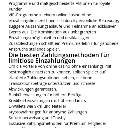
Programme und maßgeschneiderte Aktionen für loyale
Kunden.
VIP-Programme in einem online casino ohne
einzahlungslimit zeichnen sich durch persönliche Betreuung,
zügigere Auszahlungsabläufe und Teilnahme an exklusiven
Events aus. Die Kombination aus unbegrenzten
Einzahlungsmöglichkeiten und erstklassigen
Zusatzleistungen schafft ein Premiumerlebnis für gehobene
Ansprüche stellende Spieler.
Die besten Zahlungsmethoden für
limitlose Einzahlungen
Um die Vorteile von online casino ohne einzahlungslimit
bestmöglich einsetzen zu können, sollten Spieler auf
etablierte Zahlungsoptionen setzen, die hohe
Transaktionsbeträge unterstützen und schnelle
Abwicklungen garantieren.
Banküberweisungen für höhere Beträge
Kreditkartenzahlungen mit höheren Limits
E-Wallets wie Skrill und Neteller
Kryptowährungen für anonyme Zahlungen
Sofortüberweisung und Trustly
Exklusive Zahlungsmethoden für Premium-Mitglieder