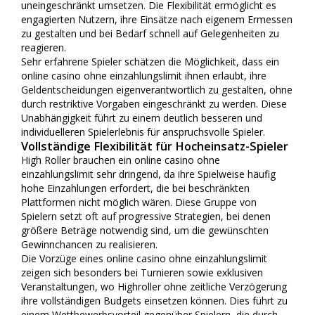
uneingeschränkt umsetzen. Die Flexibilität ermöglicht es
engagierten Nutzern, ihre Einsätze nach eigenem Ermessen
zu gestalten und bei Bedarf schnell auf Gelegenheiten zu
reagieren.
Sehr erfahrene Spieler schätzen die Möglichkeit, dass ein
online casino ohne einzahlungslimit ihnen erlaubt, ihre
Geldentscheidungen eigenverantwortlich zu gestalten, ohne
durch restriktive Vorgaben eingeschränkt zu werden. Diese
Unabhängigkeit führt zu einem deutlich besseren und
individuelleren Spielerlebnis für anspruchsvolle Spieler.
Vollständige Flexibilität für Hocheinsatz-Spieler
High Roller brauchen ein online casino ohne
einzahlungslimit sehr dringend, da ihre Spielweise häufig
hohe Einzahlungen erfordert, die bei beschränkten
Plattformen nicht möglich wären. Diese Gruppe von
Spielern setzt oft auf progressive Strategien, bei denen
größere Beträge notwendig sind, um die gewünschten
Gewinnchancen zu realisieren.
Die Vorzüge eines online casino ohne einzahlungslimit
zeigen sich besonders bei Turnieren sowie exklusiven
Veranstaltungen, wo Highroller ohne zeitliche Verzögerung
ihre vollständigen Budgets einsetzen können. Dies führt zu
einem Wettbewerbsvorteil gegenüber Spielern, die durch