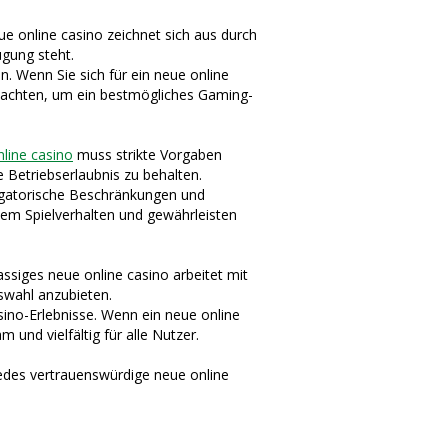
e online casino zeichnet sich aus durch
ügung steht.
 Wenn Sie sich für ein neue online
n achten, um ein bestmögliches Gaming-
line casino
muss strikte Vorgaben
 Betriebserlaubnis zu behalten.
ligatorische Beschränkungen und
m Spielverhalten und gewährleisten
ssiges neue online casino arbeitet mit
swahl anzubieten.
sino-Erlebnisse. Wenn ein neue online
 und vielfältig für alle Nutzer.
edes vertrauenswürdige neue online