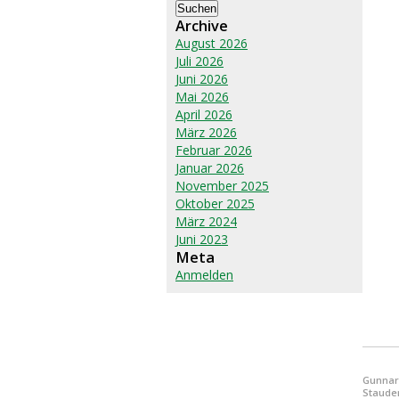
nach:
Archive
August 2026
Juli 2026
Juni 2026
Mai 2026
April 2026
März 2026
Februar 2026
Januar 2026
November 2025
Oktober 2025
März 2024
Juni 2023
Meta
Anmelden
Gunnar
Staude