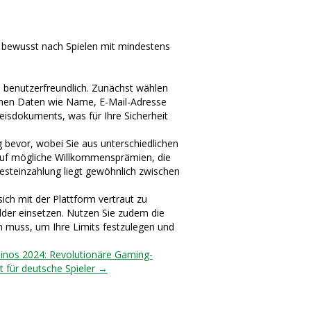
 bewusst nach Spielen mit mindestens
d benutzerfreundlich. Zunächst wählen
lichen Daten wie Name, E-Mail-Adresse
eisdokuments, was für Ihre Sicherheit
g bevor, wobei Sie aus unterschiedlichen
 auf mögliche Willkommensprämien, die
esteinzahlung liegt gewöhnlich zwischen
ich mit der Plattform vertraut zu
lder einsetzen. Nutzen Sie zudem die
en muss, um Ihre Limits festzulegen und
inos 2024: Revolutionäre Gaming-
t für deutsche Spieler →