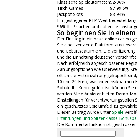
Klassische Spielautomaten
92-96%
Tisch-Games
97-99,5%
Jackpot Slots
88-94%
Ein gestiegener RTP-Wert bedeutet lang
96% RTP suchen und dabei die Leistungen
So beginnen Sie in einem
Der Einstieg in ein neue online casino 
Sie eine lizenzierte Plattform aus unse
und Geburtsdatum ein. Die Verifizierung
und die Einhaltung deutscher Vorschriften
Nach erfolgreich abgeschlossener Regist
Zahlungsoptionen wie Überweisung, Kred
oft an die Ersteinzahlung gekoppelt si
10 und 20 Euro, was einen risikoarmen Ei
Sobald Ihr Konto gefüllt ist, können Si
werden. Viele Anbieter bieten Demo-Modi
Einstellungen für verantwortungsvollen S
ein geschütztes Spielumfeld zu gewährle
Dieser Beitrag wurde unter
Spiele
veröff
Erfahrungen und Spitzenklasse Bonuspa
Die Kommentarfunktion ist geschlossen
Suchen