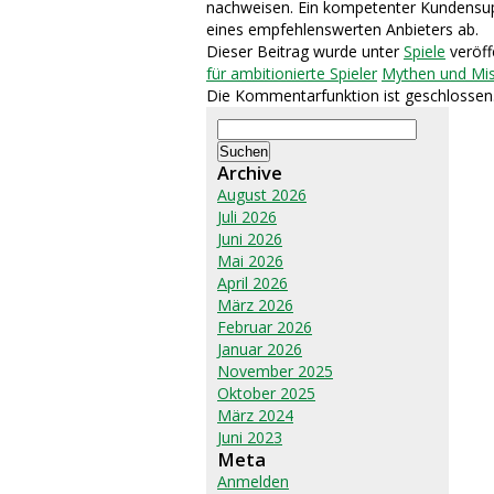
nachweisen. Ein kompetenter Kundensuppo
eines empfehlenswerten Anbieters ab.
Dieser Beitrag wurde unter
Spiele
veröff
für ambitionierte Spieler
Mythen und Mis
Die Kommentarfunktion ist geschlossen
Suchen
nach:
Archive
August 2026
Juli 2026
Juni 2026
Mai 2026
April 2026
März 2026
Februar 2026
Januar 2026
November 2025
Oktober 2025
März 2024
Juni 2023
Meta
Anmelden