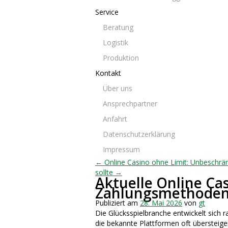
Service
Beratung
Logistik
Produktion
Kontakt
Über uns
Ansprechpartner
Anfahrt
Datenschutzerklärung
Impressum
← Online Casino ohne Limit: Unbeschränk
sollte →
Aktuelle Online Ca
Zahlungsmethode
Publiziert am
28. Mai 2026
von
gt
Die Glücksspielbranche entwickelt sich 
die bekannte Plattformen oft übersteige