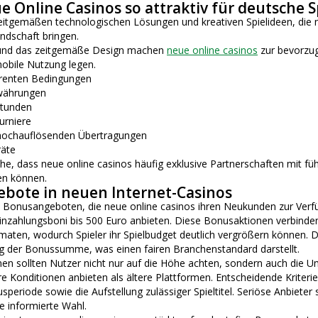
e Online Casinos so attraktiv für deutsche S
eitgemäßen technologischen Lösungen und kreativen Spielideen, die n
ndschaft bringen.
t und das zeitgemäße Design machen
neue online casinos
zur bevorzug
mobile Nutzung legen.
arenten Bedingungen
währungen
Stunden
urniere
t hochauflösenden Übertragungen
räte
e, dass neue online casinos häufig exklusive Partnerschaften mit fü
ten können.
bote in neuen Internet-Casinos
 Bonusangeboten, die neue online casinos ihren Neukunden zur Verfü
nzahlungsboni bis 500 Euro anbieten. Diese Bonusaktionen verbinden
omaten, wodurch Spieler ihr Spielbudget deutlich vergrößern können.
 der Bonussumme, was einen fairen Branchenstandard darstellt.
 sollten Nutzer nicht nur auf die Höhe achten, sondern auch die Um
re Konditionen anbieten als ältere Plattformen. Entscheidende Kriter
riode sowie die Aufstellung zulässiger Spieltitel. Seriöse Anbieter s
e informierte Wahl.