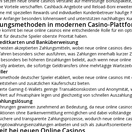
ni setzen neue online casinos verstärkt auf mehrstufige Bonuspakete
che Vorteile verschaffen. Cashback-Angebote und Reload-Boni erweit
mit speziellen Rewards und individuellen Kundenbetreuer häufige Nu
r Anfänger besonders lohnenswert und unterstützen nachhaltiges Kun
hlungsmethoden in modernen Casino-Plattf
kommt bei neue online casinos eine entscheidende Rolle für ein opti
 für deutsche Spieler oberste Priorität haben.
reditkarten und Banküberweisung
eisten akzeptierten Zahlungsmitteln, wobei neue online casinos di
ahren besonders sicher ausführen, was Zahlungen innerhalb kurzer Ze
t besonders bei höheren Einzahlungen beliebt, auch wenn neue online 
ustly anbieten, die sofortige Geldtransfers ohne mehrtägige Wartezeit
ller
smethode deutscher Spieler etabliert, wobei neue online casinos mit
itstehen und zusätzlichen Käuferschutz bieten.
alisierte Gaming-E-Wallets geringe Transaktionskosten und Anonymität,
e Wert auf Privatsphäre legen und gleichzeitig von schnellen Auszahlun
ahlungslösung
ährungen gewinnen zunehmend an Bedeutung, da neue online casinos
ktionen ohne Bankenvermittlung ermöglichen und dabei vollständige
ichere und transparente Zahlungsprozesse, wodurch neue online casin
ryptowährungseinzahlungen anbieten und sich als zukunftsorientierte 
eit bei neuen Online Casinos