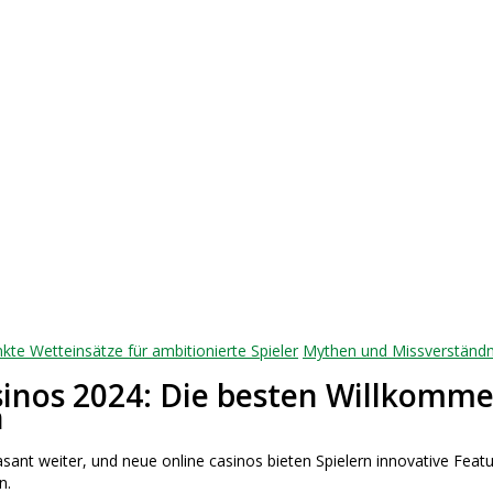
te Wetteinsätze für ambitionierte Spieler
Mythen und Missverständni
sinos 2024: Die besten Willkomm
n
rasant weiter, und neue online casinos bieten Spielern innovative Fea
n.