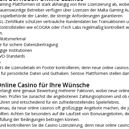
Gaming-Plattformen ist stark abhängig von ihrer Lizenzierung ab, wob
trauenswürdige Betreiber verfügen über Lizenzen der Malta Gaming A
spielbehörde der Länder, die strenge Anforderungen garantieren.
SL-Zertifikate schützen vertrauliche Kundendaten bei Transaktionen 
e Kontrollstellen wie eCOGRA oder iTech Labs regelmäßig kontrollier
n.
alitätsmerkmal
e für sichere Datenübertragung
ge Institutionen
GVO-Standards
n
ts die Lizenzdetails im Footer kontrollieren, denn neue online casinos
für persönliche Daten und Guthaben. Seriöse Plattformen stellen dar
Online Casino für Ihre Wünsche
rlangt eine genaue Bewertung mehrerer Faktoren, wobei neue online 
nen. Prüfen Sie zunächst die angebotenen Zahlungsoptionen und ob 
ren sind entscheidend für ein zufriedenstellendes Spielerlebnis.
enau, da neue online casinos oft großzügige Angebote machen, die je
ten. Achten Sie besonders auf die Laufzeit von Bonusangeboten, di
Erfüllung der Bedingungen beitragen können.
nd kontrollieren Sie die Casino-Lizenzierung, denn neue online casin