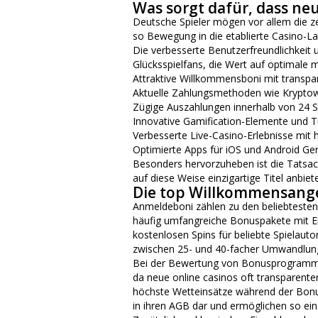
Was sorgt dafür, dass neu
Deutsche Spieler mögen vor allem die z
so Bewegung in die etablierte Casino-La
Die verbesserte Benutzerfreundlichkei
Glücksspielfans, die Wert auf optimale 
Attraktive Willkommensboni mit transp
Aktuelle Zahlungsmethoden wie Krypto
Zügige Auszahlungen innerhalb von 24 
Innovative Gamification-Elemente und T
Verbesserte Live-Casino-Erlebnisse mi
Optimierte Apps für iOS und Android Ge
Besonders hervorzuheben ist die Tatsach
auf diese Weise einzigartige Titel anbie
Die top Willkommensange
Anmeldeboni zählen zu den beliebtesten
häufig umfangreiche Bonuspakete mit Ei
kostenlosen Spins für beliebte Spielaut
zwischen 25- und 40-facher Umwandlung
Bei der Bewertung von Bonusprogrammen
da neue online casinos oft transparente
höchste Wetteinsätze während der Bonuspe
in ihren AGB dar und ermöglichen so ein