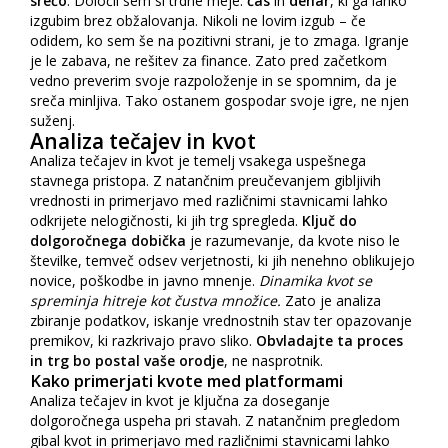
srečo
. Določil sem si trdne meje:
čas
in
denar
, ki ga lahko
izgubim brez obžalovanja. Nikoli ne lovim izgub – če
odidem, ko sem še na pozitivni strani, je to zmaga. Igranje
je le zabava, ne rešitev za finance. Zato pred začetkom
vedno preverim svoje razpoloženje in se spomnim, da je
sreča minljiva. Tako ostanem gospodar svoje igre, ne njen
suženj.
Analiza tečajev in kvot
Analiza tečajev in kvot je temelj vsakega uspešnega
stavnega pristopa. Z natančnim preučevanjem gibljivih
vrednosti in primerjavo med različnimi stavnicami lahko
odkrijete nelogičnosti, ki jih trg spregleda.
Ključ do
dolgoročnega dobička
je razumevanje, da kvote niso le
številke, temveč odsev verjetnosti, ki jih nenehno oblikujejo
novice, poškodbe in javno mnenje.
Dinamika kvot se
spreminja hitreje kot čustva množice.
Zato je analiza
zbiranje podatkov, iskanje vrednostnih stav ter opazovanje
premikov, ki razkrivajo pravo sliko.
Obvladajte ta proces
in trg bo postal vaše orodje
, ne nasprotnik.
Kako primerjati kvote med platformami
Analiza tečajev in kvot je ključna za doseganje
dolgoročnega uspeha pri stavah. Z natančnim pregledom
gibal kvot in primerjavo med različnimi stavnicami lahko