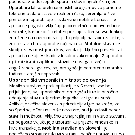
poenostavilo dostop do športnih stav in igralniških iger.
Uporabniki lahko prek namenskih programov za pametne
telefone oddajo stavo v realnem času, spremljajo žive
prenose in uporabljajo ekskluzivne mobilne bonuse. Te
aplikacije pogosto vključujejo biometrično prijavo in hitre
depozite, kar pospeši celoten postopek. Ker so vse funkcije
združene na enem mestu, je to priljubljena izbira za tiste, ki
želijo staviti brez uporabe računalnika.
Mobilne stavnice
skrbijo za varnost podatkov, vendar je ključno preveriti, ali
aplikacija deluje v skladu z lokalno zakonodajo. Z uporabo
optimiziranih aplikacij
stavnice dosegajo večjo
angažiranost igralcev, saj omogočajo nemoteno uporabo
tudi na starejših napravah.
Uporabniški vmesnik in hitrost delovanja
Mobilno stavljanje prek aplikacij je v Sloveniji vse bolj
priljubljeno, saj uporabnikom omogoča hitro in priročno
oddajanje stav na športne dogodke ter igre na srečo.
Aplikacije večine slovenskih prirediteljev iger na srečo, kot
so Sportna, eFortuna in še nekatere, nudijo celovit nabor
stavnih možnosti, vključno z vnaprejšnjimi in v živo stavami,
ter pogosto vključujejo uporabniku prijazne vmesnike in
hitre transakcije.
Mobilno stavljanje v Sloveniji
je
podvrženo strogi regulativi s strani Finančne uprave (FURS),