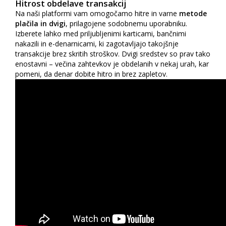
Hitrost obdelave transakcij
Na naši platformi vam omogočamo hitre in varne
metode
plačila in dvigi
, prilagojene sodobnemu uporabniku.
Izberete lahko med priljubljenimi karticami, bančnimi
nakazili in e-denarnicami, ki zagotavljajo takojšnje
transakcije brez skritih stroškov. Dvigi sredstev so prav tako
enostavni – večina zahtevkov je obdelanih v nekaj urah, kar
pomeni, da denar dobite hitro in brez zapletov.