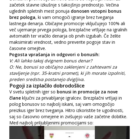
začetek stavne izkušnje s takojšnjo prednostjo. Večina
uglednih spletnih mest ponuja
donosen vstopni bonus
brez pologa
, ki vam omogoči igranje brez tveganja
lastnega denarja. Običajne promocije vključujejo 100% ali
več ujemanje prvega pologa, brezplačne vrtljaje na igralnih
avtomatih ter vračilo denarja ob prvih izgubah. Če želite
maksimirati vrednost, vedno preverite pogoje stav in
časovne omejitve.
Pogosta vprašanja in odgovori o bonusih:
V: Ali lahko takoj dvignem bonus denar?
O: Ne, bonusi so običajno zaklenjeni z zahtevami za
stavljenje (npr. 35-kratni promet), ki jih morate izpolniti,
preden sredstva postanejo dvigljiva.
Pogoji za izplačilo dobrodošlice
V svetu spletnih iger so
bonusi in promocije za nove
člane
ključni za privabljanje igralcev. Brezplačni vrtljaji in
polog bonusov so najbolj iskani, saj vam omogočijo
preizkus iger brez tveganja. Hitro izkoristite te ugodnosti,
saj so časovno omejene in zvišujejo vaše začetne dobitke.
Med najbolj priljubljenimi promocijami so: