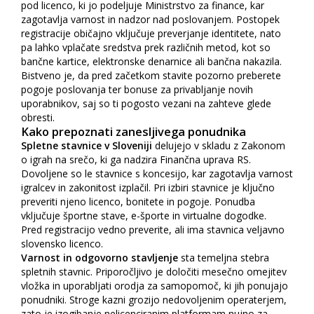
pod licenco, ki jo podeljuje Ministrstvo za finance, kar
zagotavlja varnost in nadzor nad poslovanjem. Postopek
registracije običajno vključuje preverjanje identitete, nato
pa lahko vplačate sredstva prek različnih metod, kot so
bančne kartice, elektronske denarnice ali bančna nakazila.
Bistveno je, da pred začetkom stavite pozorno preberete
pogoje poslovanja ter bonuse za privabljanje novih
uporabnikov, saj so ti pogosto vezani na zahteve glede
obresti.
Kako prepoznati zanesljivega ponudnika
Spletne stavnice v Sloveniji
delujejo v skladu z Zakonom
o igrah na srečo, ki ga nadzira Finančna uprava RS.
Dovoljene so le stavnice s koncesijo, kar zagotavlja varnost
igralcev in zakonitost izplačil. Pri izbiri stavnice je ključno
preveriti njeno licenco, bonitete in pogoje. Ponudba
vključuje športne stave, e-športe in virtualne dogodke.
Pred registracijo vedno preverite, ali ima stavnica veljavno
slovensko licenco.
Varnost in odgovorno stavljenje
sta temeljna stebra
spletnih stavnic. Priporočljivo je določiti mesečno omejitev
vložka in uporabljati orodja za samopomoč, ki jih ponujajo
ponudniki. Stroge kazni grozijo nedovoljenim operaterjem,
zato je izogibanje nelicenciranim platformam nujno za