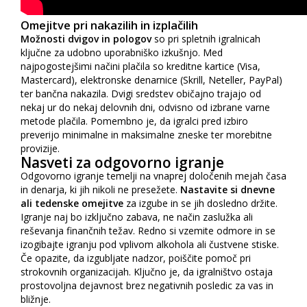
Omejitve pri nakazilih in izplačilih
Možnosti dvigov in pologov
so pri spletnih igralnicah
ključne za udobno uporabniško izkušnjo. Med
najpogostejšimi načini plačila so kreditne kartice (Visa,
Mastercard), elektronske denarnice (Skrill, Neteller, PayPal)
ter bančna nakazila. Dvigi sredstev običajno trajajo od
nekaj ur do nekaj delovnih dni, odvisno od izbrane varne
metode plačila. Pomembno je, da igralci pred izbiro
preverijo minimalne in maksimalne zneske ter morebitne
provizije.
Nasveti za odgovorno igranje
Odgovorno igranje temelji na vnaprej določenih mejah časa
in denarja, ki jih nikoli ne presežete.
Nastavite si dnevne
ali tedenske omejitve
za izgube in se jih dosledno držite.
Igranje naj bo izključno zabava, ne način zaslužka ali
reševanja finančnih težav. Redno si vzemite odmore in se
izogibajte igranju pod vplivom alkohola ali čustvene stiske.
Če opazite, da izgubljate nadzor, poiščite pomoč pri
strokovnih organizacijah. Ključno je, da igralništvo ostaja
prostovoljna dejavnost brez negativnih posledic za vas in
bližnje.