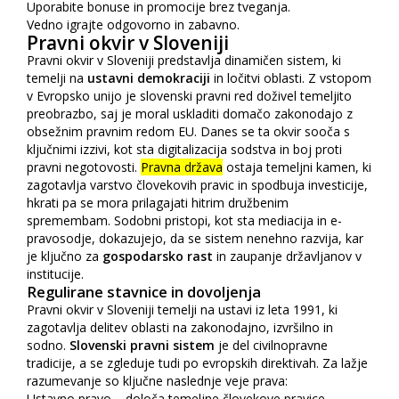
Uporabite bonuse in promocije brez tveganja.
Vedno igrajte odgovorno in zabavno.
Pravni okvir v Sloveniji
Pravni okvir v Sloveniji predstavlja dinamičen sistem, ki
temelji na
ustavni demokraciji
in ločitvi oblasti. Z vstopom
v Evropsko unijo je slovenski pravni red doživel temeljito
preobrazbo, saj je moral uskladiti domačo zakonodajo z
obsežnim pravnim redom EU. Danes se ta okvir sooča s
ključnimi izzivi, kot sta digitalizacija sodstva in boj proti
pravni negotovosti.
Pravna država
ostaja temeljni kamen, ki
zagotavlja varstvo človekovih pravic in spodbuja investicije,
hkrati pa se mora prilagajati hitrim družbenim
spremembam. Sodobni pristopi, kot sta mediacija in e-
pravosodje, dokazujejo, da se sistem nenehno razvija, kar
je ključno za
gospodarsko rast
in zaupanje državljanov v
institucije.
Regulirane stavnice in dovoljenja
Pravni okvir v Sloveniji temelji na ustavi iz leta 1991, ki
zagotavlja delitev oblasti na zakonodajno, izvršilno in
sodno.
Slovenski pravni sistem
je del civilnopravne
tradicije, a se zgleduje tudi po evropskih direktivah. Za lažje
razumevanje so ključne naslednje veje prava:
Ustavno pravo – določa temeljne človekove pravice.