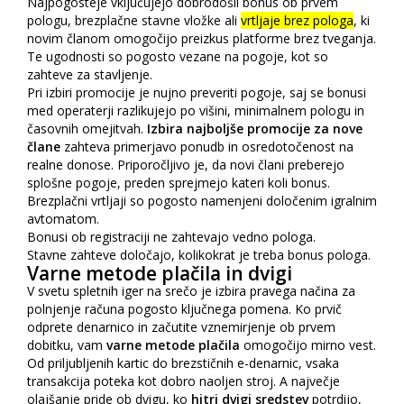
Najpogosteje vključujejo dobrodošli bonus ob prvem
pologu, brezplačne stavne vložke ali
vrtljaje brez pologa
, ki
novim članom omogočijo preizkus platforme brez tveganja.
Te ugodnosti so pogosto vezane na pogoje, kot so
zahteve za stavljenje.
Pri izbiri promocije je nujno preveriti pogoje, saj se bonusi
med operaterji razlikujejo po višini, minimalnem pologu in
časovnih omejitvah.
Izbira najboljše promocije za nove
člane
zahteva primerjavo ponudb in osredotočenost na
realne donose. Priporočljivo je, da novi člani preberejo
splošne pogoje, preden sprejmejo kateri koli bonus.
Brezplačni vrtljaji so pogosto namenjeni določenim igralnim
avtomatom.
Bonusi ob registraciji ne zahtevajo vedno pologa.
Stavne zahteve določajo, kolikokrat je treba bonus pologa.
Varne metode plačila in dvigi
V svetu spletnih iger na srečo je izbira pravega načina za
polnjenje računa pogosto ključnega pomena. Ko prvič
odprete denarnico in začutite vznemirjenje ob prvem
dobitku, vam
varne metode plačila
omogočijo mirno vest.
Od priljubljenih kartic do brezstičnih e-denarnic, vsaka
transakcija poteka kot dobro naoljen stroj. A največje
olajšanje pride ob dvigu, ko
hitri dvigi sredstev
potrdijo,