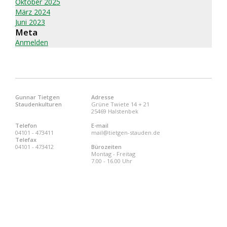
Oktober 2025
März 2024
Juni 2023
Meta
Anmelden
Gunnar Tietgen
Adresse
Staudenkulturen
Grüne Twiete 14 + 21
25469 Halstenbek
Telefon
E-mail
04101 - 473411
mail@tietgen-stauden.de
Telefax
04101 - 473412
Bürozeiten
Montag - Freitag
7.00 - 16.00 Uhr