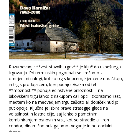
Razumevanje **vrst stavnih trgov** je ključ do uspešnega
trgovanja. Pri terminskih pogodbah se srečamo z
omejenimi nalogi, kot so trg s kupcem, kjer cene naraščajo,
in trg s prodajalcem, kjer padajo. Vsaka od teh
**možnosti** ponuja edinstvene priložnosti – na
bikovskem trgu lahko z nakupom call opcij izkoristimo rast,
medtem ko na medvedjem trgu zaščito ali dobiček nudijo
put opcije. Ključna je izbira prave strategije glede na
volatilnost in lastne cilje, saj lahko s pametnim
kombiniranjem osnovnih vrst, kot so straddle ali iron
condor, dinamično prilagajamo tveganje in potencialni
donos.