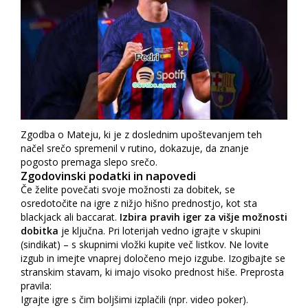
Zgodba o Mateju, ki je z doslednim upoštevanjem teh
načel srečo spremenil v rutino, dokazuje, da znanje
pogosto premaga slepo srečo.
Zgodovinski podatki in napovedi
Če želite povečati svoje možnosti za dobitek, se
osredotočite na igre z nižjo hišno prednostjo, kot sta
blackjack ali baccarat.
Izbira pravih iger za višje možnosti
dobitka
je ključna. Pri loterijah vedno igrajte v skupini
(sindikat) – s skupnimi vložki kupite več listkov. Ne lovite
izgub in imejte vnaprej določeno mejo izgube. Izogibajte se
stranskim stavam, ki imajo visoko prednost hiše. Preprosta
pravila:
Igrajte igre s čim boljšimi izplačili (npr. video poker).