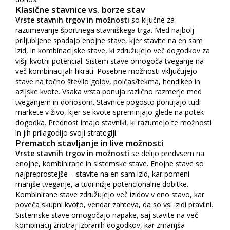
Klasične stavnice vs. borze stav
Vrste stavnih trgov in možnosti
so ključne za
razumevanje športnega stavniškega trga. Med najbolj
priljubljene spadajo enojne stave, kjer stavite na en sam
izid, in kombinacijske stave, ki združujejo več dogodkov za
višji kvotni potencial. Sistem stave omogoča tveganje na
več kombinacijah hkrati. Posebne možnosti vključujejo
stave na točno število golov, polčas/tekma, hendikep in
azijske kvote. Vsaka vrsta ponuja različno razmerje med
tveganjem in donosom. Stavnice pogosto ponujajo tudi
markete v živo, kjer se kvote spreminjajo glede na potek
dogodka. Prednost imajo stavniki, ki razumejo te možnosti
in jih prilagodijo svoji strategiji.
Prematch stavljanje in live možnosti
Vrste stavnih trgov in možnosti
se delijo predvsem na
enojne, kombinirane in sistemske stave. Enojne stave so
najpreprostejše – stavite na en sam izid, kar pomeni
manjše tveganje, a tudi nižje potencionalne dobitke.
Kombinirane stave združujejo več izidov v eno stavo, kar
poveča skupni kvoto, vendar zahteva, da so vsi izidi pravilni.
Sistemske stave omogočajo napake, saj stavite na več
kombinacij znotraj izbranih dogodkov, kar zmanjša