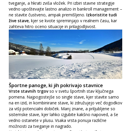
tveganje, a hkrati zviša vložek. Pri izbiri stavne strategije
vedno upoštevajte lastno analizo in bankroll management –
ne stavite čustveno, ampak premišljeno.
Izkoristite tudi
žive stave
, kjer se kvote spreminjajo v realnem času, kar
zahteva hitro oceno situacije in prilagodljivost.
Športne panoge, ki jih pokrivajo stavnice
Vrste stavnih trgov
so v svetu športnih stav ključnega
pomena. Najpogostejše so single stave, kjer stavite samo
na en izid, in kombinirane stave, ki združujejo več dogodkov
za višji potencialni dobiček. Manj znane, a priljubljene so
sistemske stave, kjer lahko izgubite kakšno napoved, a še
vedno ostanete v plusu. Vsaka vrsta ponuja različne
možnosti za tveganje in nagrado.