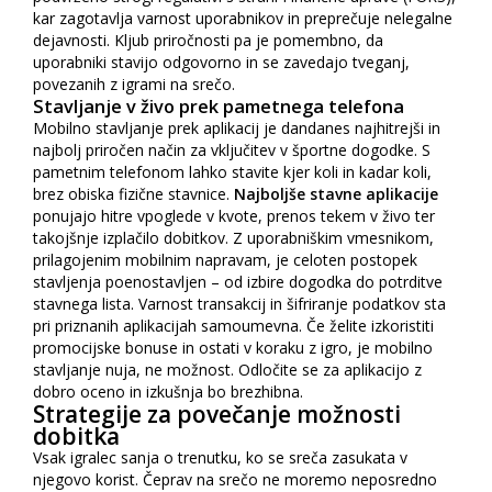
kar zagotavlja varnost uporabnikov in preprečuje nelegalne
dejavnosti. Kljub priročnosti pa je pomembno, da
uporabniki stavijo odgovorno in se zavedajo tveganj,
povezanih z igrami na srečo.
Stavljanje v živo prek pametnega telefona
Mobilno stavljanje prek aplikacij je dandanes najhitrejši in
najbolj priročen način za vključitev v športne dogodke. S
pametnim telefonom lahko stavite kjer koli in kadar koli,
brez obiska fizične stavnice.
Najboljše stavne aplikacije
ponujajo hitre vpoglede v kvote, prenos tekem v živo ter
takojšnje izplačilo dobitkov. Z uporabniškim vmesnikom,
prilagojenim mobilnim napravam, je celoten postopek
stavljenja poenostavljen – od izbire dogodka do potrditve
stavnega lista. Varnost transakcij in šifriranje podatkov sta
pri priznanih aplikacijah samoumevna. Če želite izkoristiti
promocijske bonuse in ostati v koraku z igro, je mobilno
stavljanje nuja, ne možnost. Odločite se za aplikacijo z
dobro oceno in izkušnja bo brezhibna.
Strategije za povečanje možnosti
dobitka
Vsak igralec sanja o trenutku, ko se sreča zasukata v
njegovo korist. Čeprav na srečo ne moremo neposredno