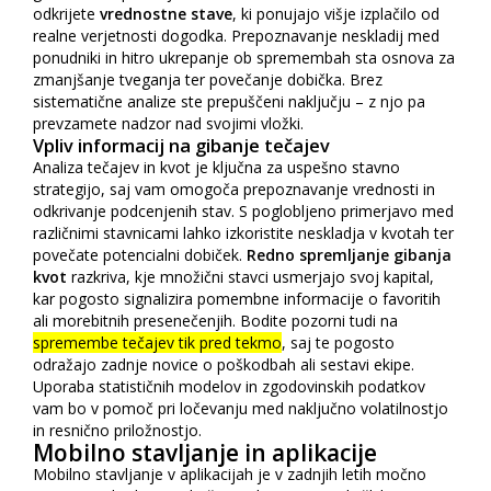
odkrijete
vrednostne stave
, ki ponujajo višje izplačilo od
realne verjetnosti dogodka. Prepoznavanje neskladij med
ponudniki in hitro ukrepanje ob spremembah sta osnova za
zmanjšanje tveganja ter povečanje dobička. Brez
sistematične analize ste prepuščeni naključju – z njo pa
prevzamete nadzor nad svojimi vložki.
Vpliv informacij na gibanje tečajev
Analiza tečajev in kvot je ključna za uspešno stavno
strategijo, saj vam omogoča prepoznavanje vrednosti in
odkrivanje podcenjenih stav. S poglobljeno primerjavo med
različnimi stavnicami lahko izkoristite neskladja v kvotah ter
povečate potencialni dobiček.
Redno spremljanje gibanja
kvot
razkriva, kje množični stavci usmerjajo svoj kapital,
kar pogosto signalizira pomembne informacije o favoritih
ali morebitnih presenečenjih. Bodite pozorni tudi na
spremembe tečajev tik pred tekmo
, saj te pogosto
odražajo zadnje novice o poškodbah ali sestavi ekipe.
Uporaba statističnih modelov in zgodovinskih podatkov
vam bo v pomoč pri ločevanju med naključno volatilnostjo
in resnično priložnostjo.
Mobilno stavljanje in aplikacije
Mobilno stavljanje v aplikacijah je v zadnjih letih močno