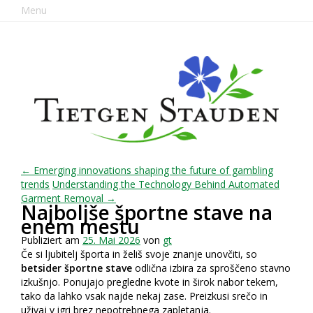
Menu
← Emerging innovations shaping the future of gambling
trends
Understanding the Technology Behind Automated
Garment Removal →
Najboljše športne stave na
enem mestu
Publiziert am
25. Mai 2026
von
gt
Če si ljubitelj športa in želiš svoje znanje unovčiti, so
betsider športne stave
odlična izbira za sproščeno stavno
izkušnjo. Ponujajo pregledne kvote in širok nabor tekem,
tako da lahko vsak najde nekaj zase. Preizkusi srečo in
uživaj v igri brez nepotrebnega zapletanja.