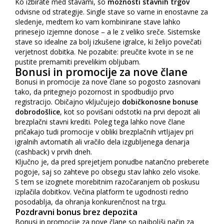
Ko izbirate med stavami, so
možnosti stavnih trgov
odvisne od strategije. Single stave so varne in enostavne za
sledenje, medtem ko vam kombinirane stave lahko
prinesejo izjemne donose – a le z veliko sreče. Sistemske
stave so idealne za bolj izkušene igralce, ki želijo povečati
verjetnost dobitka. Ne pozabite: preučite kvote in se ne
pustite premamiti prevelikim obljubam.
Bonusi in promocije za nove člane
Bonusi in promocije za nove člane so pogosto zasnovani
tako, da pritegnejo pozornost in spodbudijo prvo
registracijo. Običajno vključujejo
dobičkonosne bonuse
dobrodošlice
, kot so povišani odstotki na prvi depozit ali
brezplačni stavni krediti. Poleg tega lahko nove člane
pričakajo tudi promocije v obliki brezplačnih vrtljajev pri
igralnih avtomatih ali vračilo dela izgubljenega denarja
(cashback) v prvih dneh.
Ključno je, da pred sprejetjem ponudbe natančno preberete
pogoje, saj so zahteve po obsegu stav lahko zelo visoke.
S tem se izognete morebitnim razočaranjem ob poskusu
izplačila dobitkov. Večina platform te ugodnosti redno
posodablja, da ohranja konkurenčnost na trgu.
Pozdravni bonus brez depozita
Bonusi in promocije za nove člane so najboljši način za