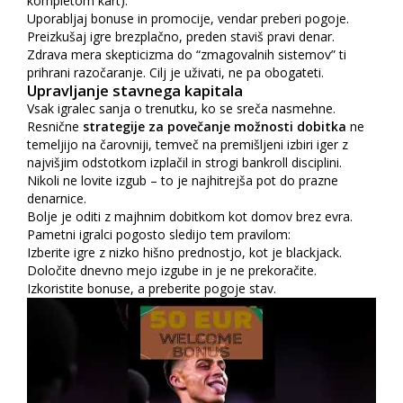
kompletom kart).
Uporabljaj bonuse in promocije, vendar preberi pogoje.
Preizkušaj igre brezplačno, preden staviš pravi denar.
Zdrava mera skepticizma do “zmagovalnih sistemov” ti
prihrani razočaranje. Cilj je uživati, ne pa obogateti.
Upravljanje stavnega kapitala
Vsak igralec sanja o trenutku, ko se sreča nasmehne.
Resnične
strategije za povečanje možnosti dobitka
ne
temeljijo na čarovniji, temveč na premišljeni izbiri iger z
najvišjim odstotkom izplačil in strogi bankroll disciplini.
Nikoli ne lovite izgub – to je najhitrejša pot do prazne
denarnice.
Bolje je oditi z majhnim dobitkom kot domov brez evra.
Pametni igralci pogosto sledijo tem pravilom:
Izberite igre z nizko hišno prednostjo, kot je blackjack.
Določite dnevno mejo izgube in je ne prekoračite.
Izkoristite bonuse, a preberite pogoje stav.