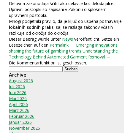
Delovna zakonodaja ščiti tako delavce kot delodajalce.
Upravni postopki so zapisani v Zakonu o splošnem
upravnem postopku.
Mnogi podjetniki pravijo, da je ključ do uspeha poznavanje
lokalnih sodnih praks
, saj se razlaga zakonov včasih
razlikuje od okrožja do okrožja.
Dieser Beitrag wurde unter
News
veröffentlicht. Setze ein
Lesezeichen auf den
Permalink
.
← Emerging innovations
shaping the future of gambling trends
Understanding the
Technology Behind Automated Garment Removal →
Die Kommentarfunktion ist geschlossen.
Suchen
nach:
Archive
August 2026
Juli 2026
Juni 2026
Mai 2026
April 2026
März 2026
Februar 2026
Januar 2026
November 2025