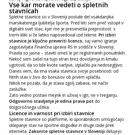
Vse kar morate vedeti o spletnih
stavnicah
Spletne stavnice so v Sloveniji postale del vsakdanjika
marsikaterega ljubitelja športa. Pred leti sem prvič vstopil v
digitalni svet stav, kjer me je presenetila preprostost: s
tremi kliki si že lahko napovedoval izid tekme.
Pri izbiri
stavnice je ključno preveriti licenco
, saj varno igranje
zagotavljata Finančna uprava RS in sodišče v Sloveniji.
Pravila so jasna – staviti smeš le pri registriranih ponudnikih.
Nekoč sem zašel na tujo stran brez dovoljenja in kmalu
ugotovil, da so bile kvote varljive, izplačilo pa nedosegljivo.
Danes vem, da ima vsaka stavnica svoje posebnosti: od
hitrih stav v živo do bonusov ob prvem vplačilu.
Nikoli ne pozabi, da je stava zgolj zabava, ne način
zaslužka.
Zato vedno postavi mejnik in uživaj v igri, ne v tveganju.
Odgovorno stavljenje je edina prava pot
do
dolgoročnega užitka.
Licence in varnost pri izbiri stavnice
Spletne stavnice so platforme, ki uporabnikom omogočajo
sklepanje stav na športne dogodke in druge izide prek
interneta.
Zakonite spletne stavnice v Sloveniji
delujejo