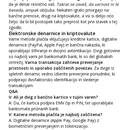
da je denar resnično vaš.
Takrat se zaveš, da varnost ni le
beseda, ampak obljuba.
Nekateri igralci prisegajo na
bančne prenose, drugi na kriptovalute, a vsi si delijo isto
željo: da bi bil postopek tako preprost kot prvi stavek v tej
zgodbi.
Elektronske denarnice in kriptovalute
Varne metode plačila vključujejo kreditne kartice, digitalne
denarnice (PayPal, Apple Pay) in bančna nakazila, ki
uporabljajo šifriranje in dvojno avtentikacijo. Dvigi gotovine
so najbolj varni pri bankomatih bank, ki so del globalnih
omrežij.
Varna transakcija zahteva preverjanje
pristnosti in uporabo zaščitenih povezav
. Za dvige iz
spletnih denarnic vedno izberite preverjene ponudnike, ki
podpirajo dvofaktorsko identifikacijo in sledenje
transakcijam.
Q&A:
V: Ali je dvig z bančno kartico v tujini varen?
A: Da, če kartica podpira EMV čip in PIN, ter uporabljate
bankomate priznanih bank.
V: Katera metoda plačila je najbolj zaščitena?
A: Digitalne denarnice (Apple Pay, Google Pay) z
biometričnim preverjanjem in tokenizacijo.