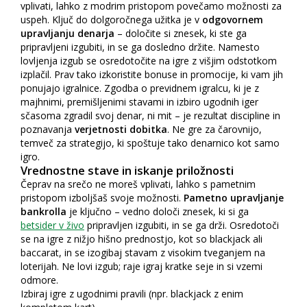
vplivati, lahko z modrim pristopom povečamo možnosti za
uspeh. Ključ do dolgoročnega užitka je v
odgovornem
upravljanju denarja
– določite si znesek, ki ste ga
pripravljeni izgubiti, in se ga dosledno držite. Namesto
lovljenja izgub se osredotočite na igre z višjim odstotkom
izplačil. Prav tako izkoristite bonuse in promocije, ki vam jih
ponujajo igralnice. Zgodba o previdnem igralcu, ki je z
majhnimi, premišljenimi stavami in izbiro ugodnih iger
sčasoma zgradil svoj denar, ni mit – je rezultat discipline in
poznavanja
verjetnosti dobitka
. Ne gre za čarovnijo,
temveč za strategijo, ki spoštuje tako denarnico kot samo
igro.
Vrednostne stave in iskanje priložnosti
Čeprav na srečo ne moreš vplivati, lahko s pametnim
pristopom izboljšaš svoje možnosti.
Pametno upravljanje
bankrolla
je ključno – vedno določi znesek, ki si ga
betsider v živo
pripravljen izgubiti, in se ga drži. Osredotoči
se na igre z nižjo hišno prednostjo, kot so blackjack ali
baccarat, in se izogibaj stavam z visokim tveganjem na
loterijah. Ne lovi izgub; raje igraj kratke seje in si vzemi
odmore.
Izbiraj igre z ugodnimi pravili (npr. blackjack z enim