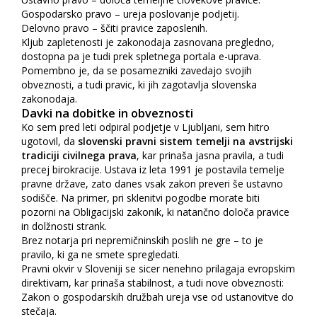
Gospodarsko pravo – ureja poslovanje podjetij.
Delovno pravo – ščiti pravice zaposlenih.
Kljub zapletenosti je zakonodaja zasnovana pregledno,
dostopna pa je tudi prek spletnega portala e-uprava.
Pomembno je, da se posamezniki zavedajo svojih
obveznosti, a tudi pravic, ki jih zagotavlja slovenska
zakonodaja.
Davki na dobitke in obveznosti
Ko sem pred leti odpiral podjetje v Ljubljani, sem hitro
ugotovil, da
slovenski pravni sistem temelji na avstrijski
tradiciji civilnega prava
, kar prinaša jasna pravila, a tudi
precej birokracije. Ustava iz leta 1991 je postavila temelje
pravne države, zato danes vsak zakon preveri še ustavno
sodišče. Na primer, pri sklenitvi pogodbe morate biti
pozorni na Obligacijski zakonik, ki natančno določa pravice
in dolžnosti strank.
Brez notarja pri nepremičninskih poslih ne gre – to je
pravilo, ki ga ne smete spregledati.
Pravni okvir v Sloveniji se sicer nenehno prilagaja evropskim
direktivam, kar prinaša stabilnost, a tudi nove obveznosti:
Zakon o gospodarskih družbah ureja vse od ustanovitve do
stečaja.