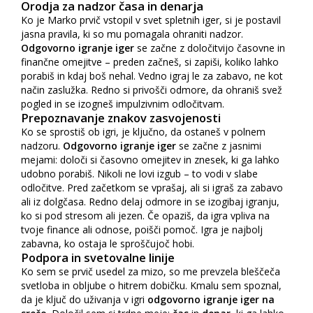
Orodja za nadzor časa in denarja
Ko je Marko prvič vstopil v svet spletnih iger, si je postavil
jasna pravila, ki so mu pomagala ohraniti nadzor.
Odgovorno igranje iger
se začne z določitvijo časovne in
finančne omejitve – preden začneš, si zapiši, koliko lahko
porabiš in kdaj boš nehal. Vedno igraj le za zabavo, ne kot
način zaslužka. Redno si privošči odmore, da ohraniš svež
pogled in se izogneš impulzivnim odločitvam.
Prepoznavanje znakov zasvojenosti
Ko se sprostiš ob igri, je ključno, da ostaneš v polnem
nadzoru.
Odgovorno igranje iger
se začne z jasnimi
mejami: določi si časovno omejitev in znesek, ki ga lahko
udobno porabiš. Nikoli ne lovi izgub – to vodi v slabe
odločitve. Pred začetkom se vprašaj, ali si igraš za zabavo
ali iz dolgčasa. Redno delaj odmore in se izogibaj igranju,
ko si pod stresom ali jezen. Če opaziš, da igra vpliva na
tvoje finance ali odnose, poišči pomoč. Igra je najbolj
zabavna, ko ostaja le sproščujoč hobi.
Podpora in svetovalne linije
Ko sem se prvič usedel za mizo, so me prevzela bleščeča
svetloba in obljube o hitrem dobičku. Kmalu sem spoznal,
da je ključ do uživanja v igri
odgovorno igranje iger na