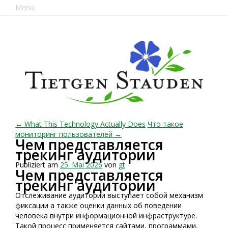
Menu
← What This Technology Actually Does
Что такое
мониторинг пользователей →
Чем представляется
трекинг аудитории
Publiziert am
25. Mai 2026
von
gt
Чем представляется
трекинг аудитории
Отслеживание аудитории выступает собой механизм
фиксации а также оценки данных об поведении
человека внутри информационной инфраструктуре.
Такой процесс применяется сайтами, программами,