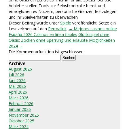
Anbieter stellen Tools zur Selbstkontrolle bereit und
ermöglichen es Nutzern, persönliche Grenzen festzulegen
und ihr Spielverhalten zu überwachen.
Dieser Beitrag wurde unter
Spiele
veröffentlicht. Setze ein
Lesezeichen auf den
Permalink
.
← Mejores casinos online
España 2026 Casinos en línea fiables
Glücksspiel ohne
Oasis: Zocken ohne Sperrung und erlaubte Möglichkeiten
2024 →
Die Kommentarfunktion ist geschlossen.
Suchen
nach:
Archive
August 2026
Juli 2026
Juni 2026
Mai 2026
April 2026
März 2026
Februar 2026
Januar 2026
November 2025
Oktober 2025
März 2024