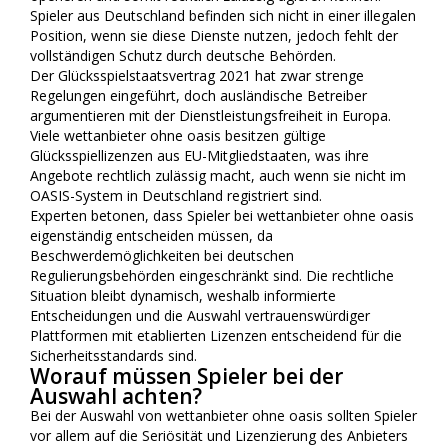
Spieler aus Deutschland befinden sich nicht in einer illegalen
Position, wenn sie diese Dienste nutzen, jedoch fehlt der
vollständigen Schutz durch deutsche Behörden.
Der Glücksspielstaatsvertrag 2021 hat zwar strenge
Regelungen eingeführt, doch ausländische Betreiber
argumentieren mit der Dienstleistungsfreiheit in Europa.
Viele wettanbieter ohne oasis besitzen gültige
Glücksspiellizenzen aus EU-Mitgliedstaaten, was ihre
Angebote rechtlich zulässig macht, auch wenn sie nicht im
OASIS-System in Deutschland registriert sind.
Experten betonen, dass Spieler bei wettanbieter ohne oasis
eigenständig entscheiden müssen, da
Beschwerdemöglichkeiten bei deutschen
Regulierungsbehörden eingeschränkt sind. Die rechtliche
Situation bleibt dynamisch, weshalb informierte
Entscheidungen und die Auswahl vertrauenswürdiger
Plattformen mit etablierten Lizenzen entscheidend für die
Sicherheitsstandards sind.
Worauf müssen Spieler bei der
Auswahl achten?
Bei der Auswahl von wettanbieter ohne oasis sollten Spieler
vor allem auf die Seriösität und Lizenzierung des Anbieters