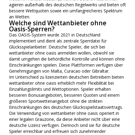
agieren außerhalb des deutschen Regelwerks und bieten oft
bessere Wettquoten sowie ein umfangreicheres Spektrum
an Wetten.
Welche sind Wettanbieter ohne
Oasis-Sperren?
Das OASIS-System wurde 2021 in Deutschland
implementiert und dient als zentrale Sperrdatei für
Glücksspielanbieter. Deutsche Spieler, die sich bei
wettanbieter ohne oasis anmelden wollen, obwohl sie
damit umgehen die behördliche Kontrolle und können ohne
Einschränkungen spielen. Diese Plattformen verfügen über
Genehmigungen von Malta, Curacao oder Gibraltar.
Im Unterschied zu lizenzierten deutschen Betreibern bieten
wettanbieter ohne oasis erheblich mehr Flexibilität bei
Einzahlungslimits und Wettoptionen. Spieler erhalten
besseren Bonusangeboten, besseren Quoten und einem
größeren Sportwettenangebot ohne die strikten
Einschränkungen des deutschen Glücksspielstaatsvertrags.
Die Verwendung von wettanbieter ohne oasis operiert in
einer legalen Grauzone, da diese Anbieter nicht über eine
deutsche Lizenz verfügen. Dennoch sind sie für deutsche
Spieler erreichbar und erfreuen sich zunehmender