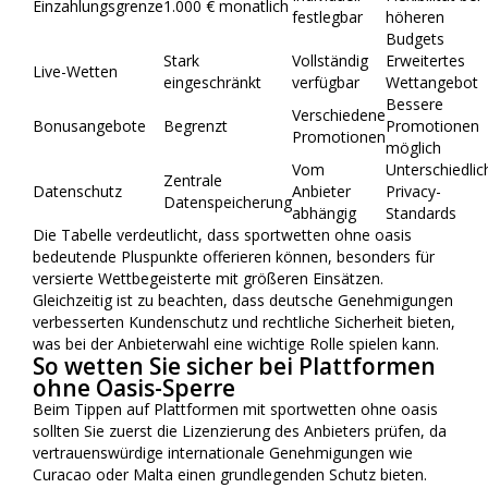
Einzahlungsgrenze
1.000 € monatlich
festlegbar
höheren
Budgets
Stark
Vollständig
Erweitertes
Live-Wetten
eingeschränkt
verfügbar
Wettangebot
Bessere
Verschiedene
Bonusangebote
Begrenzt
Promotionen
Promotionen
möglich
Vom
Unterschiedlic
Zentrale
Datenschutz
Anbieter
Privacy-
Datenspeicherung
abhängig
Standards
Die Tabelle verdeutlicht, dass sportwetten ohne oasis
bedeutende Pluspunkte offerieren können, besonders für
versierte Wettbegeisterte mit größeren Einsätzen.
Gleichzeitig ist zu beachten, dass deutsche Genehmigungen
verbesserten Kundenschutz und rechtliche Sicherheit bieten,
was bei der Anbieterwahl eine wichtige Rolle spielen kann.
So wetten Sie sicher bei Plattformen
ohne Oasis-Sperre
Beim Tippen auf Plattformen mit sportwetten ohne oasis
sollten Sie zuerst die Lizenzierung des Anbieters prüfen, da
vertrauenswürdige internationale Genehmigungen wie
Curacao oder Malta einen grundlegenden Schutz bieten.