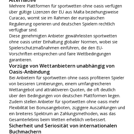
Mehrere Plattformen für sportwetten ohne oasis verfügen
über gültige Lizenzen der EU aus Malta beziehungsweise
Curacao, womit sie im Rahmen der europäischen
Regulierung operieren und deutschen Spielern rechtlich
verfügbar sind.
Diese genehmigten Anbieter gewährleisten sportwetten
ohne oasis unter Einhaltung globaler Normen, wobei sie
Spielerschutzmaßnahmen einführen, die den EU-
Vorschriften entsprechen und faire Wettbedingungen
garantieren.
Vorzüge von Wettanbietern unabhängig von
Oasis-Anbindung
Bei Anbietern für sportwetten ohne oasis profitieren Spieler
von besseren Limitierungen, einem umfangreicheren
Wettangebot und attraktiveren Quoten, die oft deutlich
über den Bedingungen von deutschen Plattformen liegen.
Zudem stellen Anbieter für sportwetten ohne oasis mehr
Flexibilität bei Bonusangeboten, zügigere Auszahlungen und
ein breiteres Spektrum an Zahlungsmethoden, was das
Gesamterlebnis beim Wetten erheblich verbessert.
Sicherheit und Seriosität von internationalen
Buchmachern