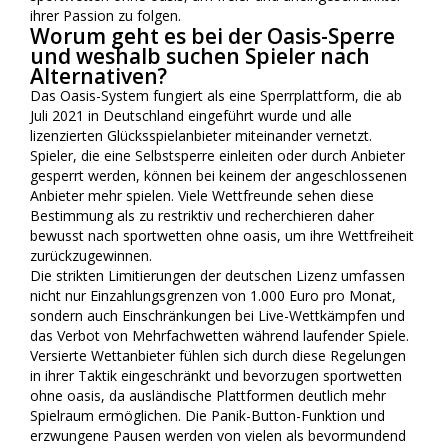
ihrer Passion zu folgen.
Worum geht es bei der Oasis-Sperre
und weshalb suchen Spieler nach
Alternativen?
Das Oasis-System fungiert als eine Sperrplattform, die ab
Juli 2021 in Deutschland eingeführt wurde und alle
lizenzierten Glücksspielanbieter miteinander vernetzt.
Spieler, die eine Selbstsperre einleiten oder durch Anbieter
gesperrt werden, können bei keinem der angeschlossenen
Anbieter mehr spielen. Viele Wettfreunde sehen diese
Bestimmung als zu restriktiv und recherchieren daher
bewusst nach sportwetten ohne oasis, um ihre Wettfreiheit
zurückzugewinnen.
Die strikten Limitierungen der deutschen Lizenz umfassen
nicht nur Einzahlungsgrenzen von 1.000 Euro pro Monat,
sondern auch Einschränkungen bei Live-Wettkämpfen und
das Verbot von Mehrfachwetten während laufender Spiele.
Versierte Wettanbieter fühlen sich durch diese Regelungen
in ihrer Taktik eingeschränkt und bevorzugen sportwetten
ohne oasis, da ausländische Plattformen deutlich mehr
Spielraum ermöglichen. Die Panik-Button-Funktion und
erzwungene Pausen werden von vielen als bevormundend