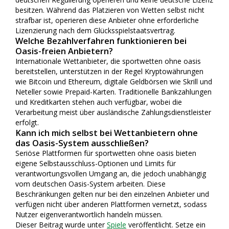
besitzen. Während das Platzieren von Wetten selbst nicht
strafbar ist, operieren diese Anbieter ohne erforderliche
Lizenzierung nach dem Glücksspielstaatsvertrag.
Welche Bezahlverfahren funktionieren bei
Oasis-freien Anbietern?
Internationale Wettanbieter, die sportwetten ohne oasis
bereitstellen, unterstützen in der Regel Kryptowährungen
wie Bitcoin und Ethereum, digitale Geldbörsen wie Skrill und
Neteller sowie Prepaid-Karten. Traditionelle Bankzahlungen
und Kreditkarten stehen auch verfügbar, wobei die
Verarbeitung meist über ausländische Zahlungsdienstleister
erfolgt.
Kann ich mich selbst bei Wettanbietern ohne
das Oasis-System ausschließen?
Seriöse Plattformen für sportwetten ohne oasis bieten
eigene Selbstausschluss-Optionen und Limits für
verantwortungsvollen Umgang an, die jedoch unabhängig
vom deutschen Oasis-System arbeiten. Diese
Beschränkungen gelten nur bei den einzelnen Anbieter und
verfügen nicht über anderen Plattformen vernetzt, sodass
Nutzer eigenverantwortlich handeln müssen.
Dieser Beitrag wurde unter
Spiele
veröffentlicht. Setze ein