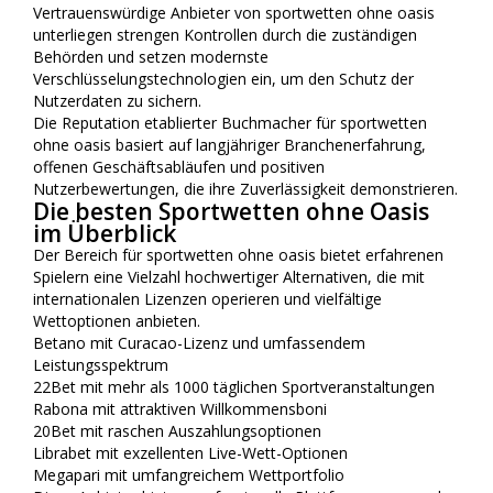
Vertrauenswürdige Anbieter von sportwetten ohne oasis
unterliegen strengen Kontrollen durch die zuständigen
Behörden und setzen modernste
Verschlüsselungstechnologien ein, um den Schutz der
Nutzerdaten zu sichern.
Die Reputation etablierter Buchmacher für sportwetten
ohne oasis basiert auf langjähriger Branchenerfahrung,
offenen Geschäftsabläufen und positiven
Nutzerbewertungen, die ihre Zuverlässigkeit demonstrieren.
Die besten Sportwetten ohne Oasis
im Überblick
Der Bereich für sportwetten ohne oasis bietet erfahrenen
Spielern eine Vielzahl hochwertiger Alternativen, die mit
internationalen Lizenzen operieren und vielfältige
Wettoptionen anbieten.
Betano mit Curacao-Lizenz und umfassendem
Leistungsspektrum
22Bet mit mehr als 1000 täglichen Sportveranstaltungen
Rabona mit attraktiven Willkommensboni
20Bet mit raschen Auszahlungsoptionen
Librabet mit exzellenten Live-Wett-Optionen
Megapari mit umfangreichem Wettportfolio