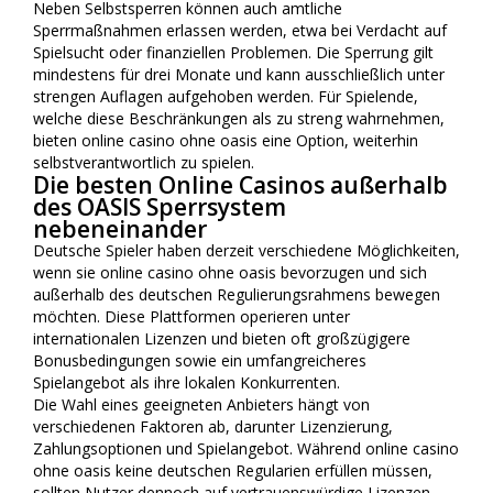
Neben Selbstsperren können auch amtliche
Sperrmaßnahmen erlassen werden, etwa bei Verdacht auf
Spielsucht oder finanziellen Problemen. Die Sperrung gilt
mindestens für drei Monate und kann ausschließlich unter
strengen Auflagen aufgehoben werden. Für Spielende,
welche diese Beschränkungen als zu streng wahrnehmen,
bieten online casino ohne oasis eine Option, weiterhin
selbstverantwortlich zu spielen.
Die besten Online Casinos außerhalb
des OASIS Sperrsystem
nebeneinander
Deutsche Spieler haben derzeit verschiedene Möglichkeiten,
wenn sie online casino ohne oasis bevorzugen und sich
außerhalb des deutschen Regulierungsrahmens bewegen
möchten. Diese Plattformen operieren unter
internationalen Lizenzen und bieten oft großzügigere
Bonusbedingungen sowie ein umfangreicheres
Spielangebot als ihre lokalen Konkurrenten.
Die Wahl eines geeigneten Anbieters hängt von
verschiedenen Faktoren ab, darunter Lizenzierung,
Zahlungsoptionen und Spielangebot. Während online casino
ohne oasis keine deutschen Regularien erfüllen müssen,
sollten Nutzer dennoch auf vertrauenswürdige Lizenzen