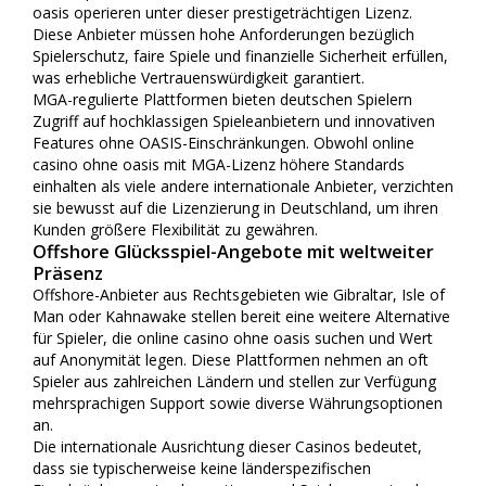
oasis operieren unter dieser prestigeträchtigen Lizenz.
Diese Anbieter müssen hohe Anforderungen bezüglich
Spielerschutz, faire Spiele und finanzielle Sicherheit erfüllen,
was erhebliche Vertrauenswürdigkeit garantiert.
MGA-regulierte Plattformen bieten deutschen Spielern
Zugriff auf hochklassigen Spieleanbietern und innovativen
Features ohne OASIS-Einschränkungen. Obwohl online
casino ohne oasis mit MGA-Lizenz höhere Standards
einhalten als viele andere internationale Anbieter, verzichten
sie bewusst auf die Lizenzierung in Deutschland, um ihren
Kunden größere Flexibilität zu gewähren.
Offshore Glücksspiel-Angebote mit weltweiter
Präsenz
Offshore-Anbieter aus Rechtsgebieten wie Gibraltar, Isle of
Man oder Kahnawake stellen bereit eine weitere Alternative
für Spieler, die online casino ohne oasis suchen und Wert
auf Anonymität legen. Diese Plattformen nehmen an oft
Spieler aus zahlreichen Ländern und stellen zur Verfügung
mehrsprachigen Support sowie diverse Währungsoptionen
an.
Die internationale Ausrichtung dieser Casinos bedeutet,
dass sie typischerweise keine länderspezifischen