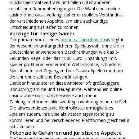
Glücksspielstaatsvertrags und fallen unter anderen
rechtlichen Rahmenbedingungen. Die Wahl eines online
casino ohne oasis verlangt daher ein solides Verständnis
der verschiedenen Aspekte, um eine sachkundige
Entscheidung zu treffen zu können.
Vorzüge für hiesige Gamer
Der primäre Vorteil eines
online casino ohne oasis
liegt in
der wesentlich umfangreicheren Spielauswahl ohne die in
Deutschland anwendbaren Beschränkungen wie das 5-
Sekunden-Regel oder das 1000-Euro-Einzahlungslimit.
Spieler profitieren von erhöhte Wetteinsätze, schnellere
Spielabläufe und Zugang zu Live-Casino-Spielen rund um
die Uhr ohne zeitliche Beschränkungen.
Darüber hinaus stellen diese Anbieter oft großzügigere
Bonusprogramme und Treuepunkte, während ein online
casino ohne oasis üblicherweise auch mehr
Zahlungsmethoden inklusive Kryptowährungen unterstützt.
Die abwesende zentrale Kontrolldatei ermöglicht es
Spielern zudem, ihre Spielaktivitäten eigenständig zu
kontrollieren und bei verschiedenen Plattformen gleichzeitig
aktiv zu sein.
Potenzielle Gefahren und juristische Aspekte
Die Verwendung eines online casino ohne oasis operiert in