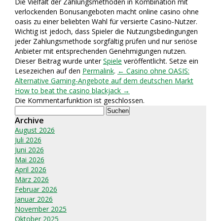
Die Vielfalt der Zahlungsmethoden in Kombination mit
verlockenden Bonusangeboten macht online casino ohne
oasis zu einer beliebten Wahl für versierte Casino-Nutzer.
Wichtig ist jedoch, dass Spieler die Nutzungsbedingungen
jeder Zahlungsmethode sorgfältig prüfen und nur seriöse
Anbieter mit entsprechenden Genehmigungen nutzen.
Dieser Beitrag wurde unter
Spiele
veröffentlicht. Setze ein
Lesezeichen auf den
Permalink
.
← Casino ohne OASIS:
Alternative Gaming-Angebote auf dem deutschen Markt
How to beat the casino blackjack →
Die Kommentarfunktion ist geschlossen.
Suchen
nach:
Archive
August 2026
Juli 2026
Juni 2026
Mai 2026
April 2026
März 2026
Februar 2026
Januar 2026
November 2025
Oktober 2025