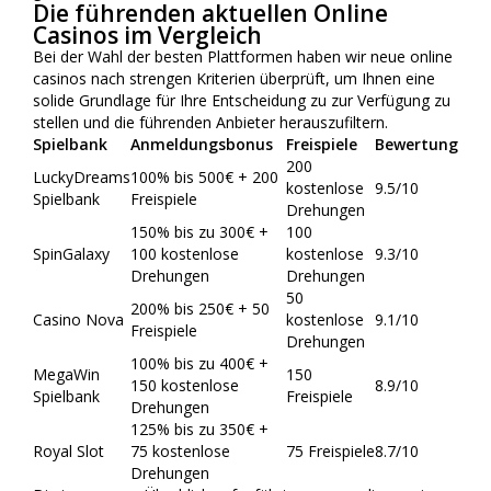
Die führenden aktuellen Online
Casinos im Vergleich
Bei der Wahl der besten Plattformen haben wir neue online
casinos nach strengen Kriterien überprüft, um Ihnen eine
solide Grundlage für Ihre Entscheidung zu zur Verfügung zu
stellen und die führenden Anbieter herauszufiltern.
Spielbank
Anmeldungsbonus
Freispiele
Bewertung
200
LuckyDreams
100% bis 500€ + 200
kostenlose
9.5/10
Spielbank
Freispiele
Drehungen
150% bis zu 300€ +
100
SpinGalaxy
100 kostenlose
kostenlose
9.3/10
Drehungen
Drehungen
50
200% bis 250€ + 50
Casino Nova
kostenlose
9.1/10
Freispiele
Drehungen
100% bis zu 400€ +
MegaWin
150
150 kostenlose
8.9/10
Spielbank
Freispiele
Drehungen
125% bis zu 350€ +
Royal Slot
75 kostenlose
75 Freispiele
8.7/10
Drehungen