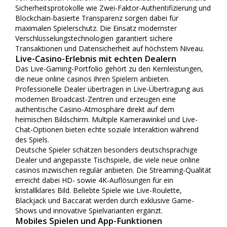
Sicherheitsprotokolle wie Zwei-Faktor-Authentifizierung und
Blockchain-basierte Transparenz sorgen dabei für
maximalen Spielerschutz. Die Einsatz modernster
Verschlüsselungstechnologien garantiert sichere
Transaktionen und Datensicherheit auf höchstem Niveau.
Live-Casino-Erlebnis mit echten Dealern
Das Live-Gaming-Portfolio gehört zu den Kernleistungen,
die neue online casinos ihren Spielern anbieten.
Professionelle Dealer übertragen in Live-Übertragung aus
modernen Broadcast-Zentren und erzeugen eine
authentische Casino-Atmosphäre direkt auf dem
heimischen Bildschirm. Multiple Kamerawinkel und Live-
Chat-Optionen bieten echte soziale Interaktion während
des Spiels.
Deutsche Spieler schätzen besonders deutschsprachige
Dealer und angepasste Tischspiele, die viele neue online
casinos inzwischen regulär anbieten. Die Streaming-Qualität
erreicht dabei HD- sowie 4K-Auflösungen für ein
kristallklares Bild. Beliebte Spiele wie Live-Roulette,
Blackjack und Baccarat werden durch exklusive Game-
Shows und innovative Spielvarianten ergänzt.
Mobiles Spielen und App-Funktionen