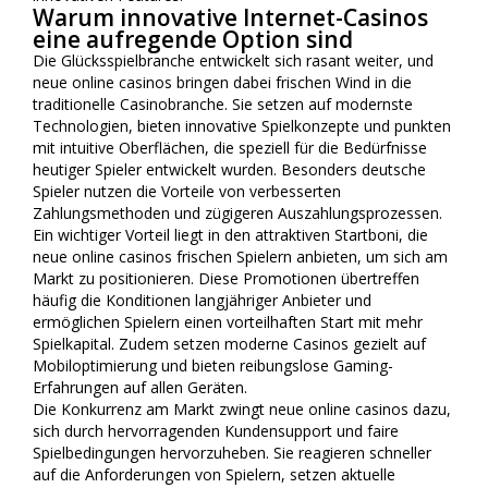
Warum innovative Internet-Casinos
eine aufregende Option sind
Die Glücksspielbranche entwickelt sich rasant weiter, und
neue online casinos bringen dabei frischen Wind in die
traditionelle Casinobranche. Sie setzen auf modernste
Technologien, bieten innovative Spielkonzepte und punkten
mit intuitive Oberflächen, die speziell für die Bedürfnisse
heutiger Spieler entwickelt wurden. Besonders deutsche
Spieler nutzen die Vorteile von verbesserten
Zahlungsmethoden und zügigeren Auszahlungsprozessen.
Ein wichtiger Vorteil liegt in den attraktiven Startboni, die
neue online casinos frischen Spielern anbieten, um sich am
Markt zu positionieren. Diese Promotionen übertreffen
häufig die Konditionen langjähriger Anbieter und
ermöglichen Spielern einen vorteilhaften Start mit mehr
Spielkapital. Zudem setzen moderne Casinos gezielt auf
Mobiloptimierung und bieten reibungslose Gaming-
Erfahrungen auf allen Geräten.
Die Konkurrenz am Markt zwingt neue online casinos dazu,
sich durch hervorragenden Kundensupport und faire
Spielbedingungen hervorzuheben. Sie reagieren schneller
auf die Anforderungen von Spielern, setzen aktuelle