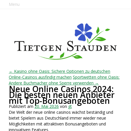
Menu
← Kasino ohne Oasis: Sichere Optionen zu deutschen
Online-Casinos ausfindig machen
Sportwetten ohne Oasis:
Andere Buchmacher ohne Sperre verwenden →
Neue Online Casinos 2024:
Die besten neuen Anbieter
mit Top-Bonusangeboten
Publiziert am
20. Mai 2026
von
gt
Die Welt der neue online casinos wächst beständig und
bietet Spielern aus Deutschland immer wieder neue
Möglichkeiten mit attraktiven Bonusangeboten und
innovativen Features.