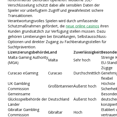
Verschlüsselung schützt dabei alle sensiblen Daten der
Spieler vor unbefugtem Zugriff und gewährleistet sichere
Transaktionen.
Verantwortungsvolles Spielen wird durch umfassende
Schutzmaßnahmen gefördert, die
neue online casinos
ihren
Kunden grundsätzlich zur Verfügung stellen müssen. Dazu
gehören Limitierungen bei Einzahlungen, Selbstausschluss-
Optionen und direkter Zugang zu Fachberatungsstellen für
Suchtprävention.
Lizenzierungsbehörde
Land
Zuverlässigkeit
Besonde
Malta Gaming Authority
Strenge K
Malta
Sehr hoch
(MGA)
EU-Stand
Zügige
Curacao eGaming
Curacao
Durchschnittlich
Genehmi
flexibel
UK Gambling
Höchste
Großbritannien
Äußerst hoch
Commission
Sicherhei
Gemeinsame
Besonder
Glücksspielbehörde der
Deutschland
Äußerst hoch
deutsche
Länder
konzipier
Gibraltar Gambling
Etabliert
Gibraltar
Hoch
Commission
vertraue