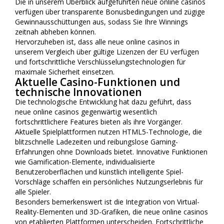
Die in unserem Überblick aufgeführten neue online casinos
verfügen über transparente Bonusbedingungen und zügige
Gewinnausschüttungen aus, sodass Sie Ihre Winnings
zeitnah abheben können.
Hervorzuheben ist, dass alle neue online casinos in
unserem Vergleich über gültige Lizenzen der EU verfügen
und fortschrittliche Verschlüsselungstechnologien für
maximale Sicherheit einsetzen.
Aktuelle Casino-Funktionen und
technische Innovationen
Die technologische Entwicklung hat dazu geführt, dass
neue online casinos gegenwärtig wesentlich
fortschrittlichere Features bieten als ihre Vorgänger.
Aktuelle Spielplattformen nutzen HTML5-Technologie, die
blitzschnelle Ladezeiten und reibungslose Gaming-
Erfahrungen ohne Downloads bietet. Innovative Funktionen
wie Gamification-Elemente, individualisierte
Benutzeroberflächen und künstlich intelligente Spiel-
Vorschläge schaffen ein persönliches Nutzungserlebnis für
alle Spieler.
Besonders bemerkenswert ist die Integration von Virtual-
Reality-Elementen und 3D-Grafiken, die neue online casinos
von etablierten Plattformen unterscheiden. Fortschrittliche