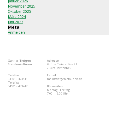
Januar 2026
November 2025
Oktober 2025
März 2024
Juni 2023
Meta
Anmelden
Gunnar Tietgen
Adresse
Staudenkulturen
Grüne Twiete 14 + 21
25469 Halstenbek
Telefon
E-mail
04101 - 473411
mail@tietgen-stauden.de
Telefax
04101 - 473412
Bürozeiten
Montag - Freitag
7.00 - 16.00 Uhr