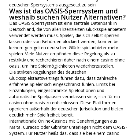
deutschen Sperrsystems ausgesetzt zu sein.
Was ist das OASIS-Sperrsystem und
weshalb suchen Nutzer Alternativen?
Das OASIS-Sperrsystem ist eine zentrale Datenbank in
Deutschland, die von allen lizenzierten Glücksspielanbietern
verwendet werden muss. Spieler, die sich selbst sperren
lassen oder von Behörden blockiert werden, können bei
keinem geregelten deutschen Glücksspielanbieter mehr
spielen. Viele Nutzer empfinden diese Regelung als zu
restriktiv und recherchieren daher nach einem casino ohne
oasis, um ihre Spielmöglichkeiten wiederherzustellen.
Die strikten Regelungen des deutschen
Glücksspielstaatsvertrags führen dazu, dass zahlreiche
erfahrene Spieler sich eingeschränkt fühlen. Limits bei
Einzahlungen, eingeschränkte Spieloptionen und
automatische Spielpausen veranlassen viele, sich für ein
casino ohne oasis zu entschlossen. Diese Plattformen
operieren außerhalb der deutschen Jurisdiktion und bieten
deutlich mehr Spielfreiheit bereit.
Internationale Online-Casinos mit Genehmigungen aus
Malta, Curacao oder Gibraltar unterliegen nicht dem OASIS-
System. Für Nutzer heißt das, dass sie bei einem casino