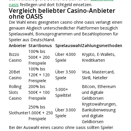
oasis
festlegen und dort Echtgeld einsetzen.
Vergleich beliebter Casino-Anbieter
ohne OASIS
Die Wahl eines geeigneten casino ohne oasis verlangt einen
genauen Abgleich unterschiedlicher Plattformen bezüglich
Spielauswahl, Bonusprogrammen und Bezahloptionen für
Spieler aus Deutschland.
Anbieter
Startbonus
Spielauswahl
Zahlungsmethoden
100% bis
Bizzo
Über 4.000
Krypto, E-Wallets,
500€ + 200
Casino
Spiele
Kreditkarten
Freispiele
100% bis
20Bet
Über 3.500
Visa, Mastercard,
120€ + 120
Casino
Spiele
Skrill, Neteller
Freispiele
Rolling
200% bis
Bitcoin, Ethereum
5.000+
Slots
500€ + 100
und digitale
Spieltitel
Casino
Freispiele
Geldbörsen
Kryptowährungen,
250% bis
Über 3.000
Banküberweisung
Slothunter
1.000€ + 250
Spiele
und digitale
Freispiele
Geldbörsen
Bei der Auswahl eines casino ohne oasis sollten Spieler