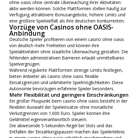
ohne oasis ohne zentrale Überwachung ihrer Aktivitäten
aktiv werden können. Solche Plattformen stellen häufig zur
Verfügung attraktivere Bonusangebote, höhere Limits und
eine größere Spielvielfalt als ihre deutschen Konkurrenten.
Vorzüge von Casinos ohne OASIS-
Anbindung
Deutsche Spieler profitieren von einem casino ohne oasis
von deutlich mehr Freiheiten und können ihre
Spielaktivitäten ohne staatliche Überwachung gestalten. Die
fehlenden administrativen Barrieren erlaubt unmittelbares
Spielvergnügen.
Während regulierte Plattformen strenge Limits festlegen,
bieten Anbieter als casino ohne oasis flexible
Einsatzgrenzen und unlimitierte Spielmöglichkeiten. Diese
Autonomie bevorzugen erfahrene Spieler besonders.
Mehr Flexibilität und geringere Einschränkungen
Ein großer Pluspunkt beim casino ohne oasis besteht in der
flexiblen Auswahl der Spieleinsätze ohne monatliche
Verlustgrenzen von 1.000 Euro. Spieler können ihre
Geldmittel eigenverantwortlich steuern.
Die abwesende 5-Sekunden-Regel bei Slots und das
Entfallen der Einzahlungspausen machen das Spielerlebnis
in einem casino ohne oasis erheblich geschmeidiger und