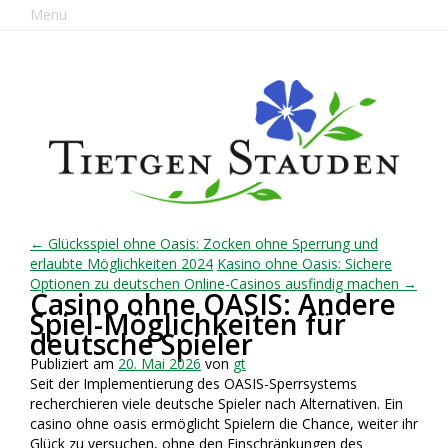
Menu
← Glücksspiel ohne Oasis: Zocken ohne Sperrung und
erlaubte Möglichkeiten 2024
Kasino ohne Oasis: Sichere
Optionen zu deutschen Online-Casinos ausfindig machen →
Casino ohne OASIS: Andere
Spiel-Möglichkeiten für
deutsche Spieler
Publiziert am
20. Mai 2026
von
gt
Seit der Implementierung des OASIS-Sperrsystems
recherchieren viele deutsche Spieler nach Alternativen. Ein
casino ohne oasis ermöglicht Spielern die Chance, weiter ihr
Glück zu versuchen, ohne den Einschränkungen des