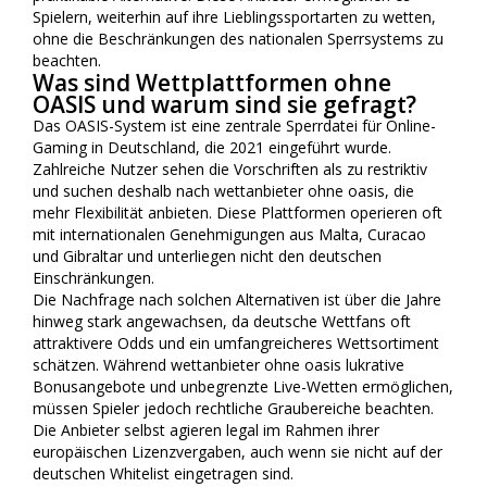
Spielern, weiterhin auf ihre Lieblingssportarten zu wetten,
ohne die Beschränkungen des nationalen Sperrsystems zu
beachten.
Was sind Wettplattformen ohne
OASIS und warum sind sie gefragt?
Das OASIS-System ist eine zentrale Sperrdatei für Online-
Gaming in Deutschland, die 2021 eingeführt wurde.
Zahlreiche Nutzer sehen die Vorschriften als zu restriktiv
und suchen deshalb nach wettanbieter ohne oasis, die
mehr Flexibilität anbieten. Diese Plattformen operieren oft
mit internationalen Genehmigungen aus Malta, Curacao
und Gibraltar und unterliegen nicht den deutschen
Einschränkungen.
Die Nachfrage nach solchen Alternativen ist über die Jahre
hinweg stark angewachsen, da deutsche Wettfans oft
attraktivere Odds und ein umfangreicheres Wettsortiment
schätzen. Während wettanbieter ohne oasis lukrative
Bonusangebote und unbegrenzte Live-Wetten ermöglichen,
müssen Spieler jedoch rechtliche Graubereiche beachten.
Die Anbieter selbst agieren legal im Rahmen ihrer
europäischen Lizenzvergaben, auch wenn sie nicht auf der
deutschen Whitelist eingetragen sind.