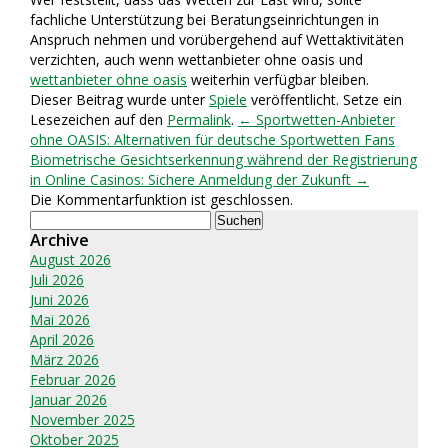
fachliche Unterstützung bei Beratungseinrichtungen in
Anspruch nehmen und vorübergehend auf Wettaktivitäten
verzichten, auch wenn wettanbieter ohne oasis und
wettanbieter ohne oasis
weiterhin verfügbar bleiben.
Dieser Beitrag wurde unter
Spiele
veröffentlicht. Setze ein
Lesezeichen auf den
Permalink
.
← Sportwetten-Anbieter
ohne OASIS: Alternativen für deutsche Sportwetten Fans
Biometrische Gesichtserkennung während der Registrierung
in Online Casinos: Sichere Anmeldung der Zukunft →
Die Kommentarfunktion ist geschlossen.
Suchen
nach:
Archive
August 2026
Juli 2026
Juni 2026
Mai 2026
April 2026
März 2026
Februar 2026
Januar 2026
November 2025
Oktober 2025