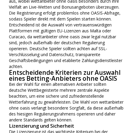
aus, wobei wettanbieter ohne oasis besonders durch ihre
Vielfalt an Live-Wetten und Bonusangeboten überzeugen.
Die Registrierung erfolgt problemlos ohne OASIS-Abfrage,
sodass Spieler direkt mit dem Spielen starten können.
Entscheidend ist die Auswahl von vertrauenswürdigen
Plattformen mit gültigen EU-Lizenzen aus Malta oder
Curacao, da wettanbieter ohne oasis zwar legal nutzbar
sind, jedoch außerhalb der deutschen Regulierung
operieren. Deutsche Spieler sollten achten auf SSL-
Verschlüsselung und Datenschutz, transparente
Geschäftsbedingungen und etablierte Zahlungsdienstleister
achten.
Entscheidende Kriterien zur Auswahl
eines Betting-Anbieters ohne OASIS
Bei der Wahl für einen alternativen Anbieter sollten
deutsche Wettbegeisterte mehrere zentrale Aspekte
beachten, um eine sichere und zufriedenstellende
Wetterfahrung zu gewährleisten. Die Wahl von wettanbieter
ohne oasis verlangt besondere Sorgfalt, da diese außerhalb
des hiesigen Regulierungsrahmens operieren und daher
andere Standards gelten können.
Lizenzierung und Sicherheit
Die Lizenzierung ist das wichtigste Kriterium bei der