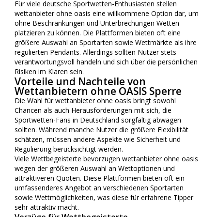
Für viele deutsche Sportwetten-Enthusiasten stellen
wettanbieter ohne oasis eine willkommene Option dar, um
ohne Beschränkungen und Unterbrechungen Wetten
platzieren zu können. Die Plattformen bieten oft eine
größere Auswahl an Sportarten sowie Wettmärkte als ihre
regulierten Pendants. Allerdings sollten Nutzer stets
verantwortungsvoll handeln und sich über die persönlichen
Risiken im Klaren sein.
Vorteile und Nachteile von
Wettanbietern ohne OASIS Sperre
Die Wahl für wettanbieter ohne oasis bringt sowohl
Chancen als auch Herausforderungen mit sich, die
Sportwetten-Fans in Deutschland sorgfältig abwägen
sollten. Während manche Nutzer die größere Flexibilität
schätzen, müssen andere Aspekte wie Sicherheit und
Regulierung berücksichtigt werden.
Viele Wettbegeisterte bevorzugen wettanbieter ohne oasis
wegen der größeren Auswahl an Wettoptionen und
attraktiveren Quoten. Diese Plattformen bieten oft ein
umfassenderes Angebot an verschiedenen Sportarten
sowie Wettmöglichkeiten, was diese für erfahrene Tipper
sehr attraktiv macht.
Vorzüge für Wettbegeisterte