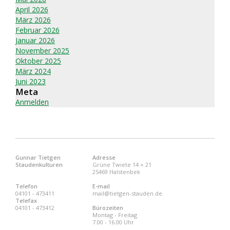
April 2026
März 2026
Februar 2026
Januar 2026
November 2025
Oktober 2025
März 2024
Juni 2023
Meta
Anmelden
Gunnar Tietgen
Adresse
Staudenkulturen
Grüne Twiete 14 + 21
25469 Halstenbek
Telefon
E-mail
04101 - 473411
mail@tietgen-stauden.de
Telefax
04101 - 473412
Bürozeiten
Montag - Freitag
7.00 - 16.00 Uhr