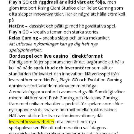
Play’n GO och Yggdrasil är alltid värt att följa
, men
glöm inte bort Rising Giant Studios eller Relax Gaming som
ofta släpper innovativa titlar. Här är några att hålla extra koll
på:
NetEnt
– klassiskt och pålitligt med högkvalitativa spel.
Play’n GO
– kreativa teman och starka stories.
Relax Gaming
– snabba släpp och unika mekaniker.
Att utforska nykomlingar kan ge dig helt nya
spelupplevelser.
Bordsspel och live casino i direktformat
För dig som följer spelbranschen är det avgörande att hålla
koll på både
spelutbud och leverantörer
som sätter
standarden för kvalitet och innovation. Nätverksspel från
leverantörer som NetEnt, Play’n GO och Evolution Gaming
dominerar fortfarande marknaden med höga
återbetalningsprocent och avancerad grafik. Samtidigt växer
mindre aktörer som Push Gaming och Hacksaw Gaming
fram med unika mekaniker – perfekt för spelare som söker
nyskapande slots snarare än traditionella fruktmaskiner.
Håll även utkik efter live casino-innovationer, där
leverantörssamarbeten
ofta leder till helt nya
spelupplevelser. För att optimera dina val i dagens
dynamiska landskap rekommenderar jag att fokusera på