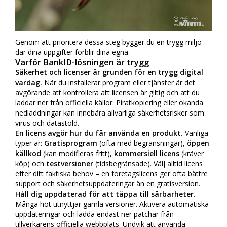
Genom att prioritera dessa steg bygger du en trygg miljö
där dina uppgifter förblir dina egna.
Varför BankID-lösningen är trygg
Säkerhet och licenser är grunden för en trygg digital
vardag.
När du installerar program eller tjänster är det
avgörande att kontrollera att licensen är giltig och att du
laddar ner från officiella källor. Piratkopiering eller okända
nedladdningar kan innebära allvarliga säkerhetsrisker som
virus och datastöld.
En licens avgör hur du får använda en produkt.
Vanliga
typer är:
Gratisprogram
(ofta med begränsningar),
öppen
källkod
(kan modifieras fritt),
kommersiell licens
(kräver
köp) och
testversioner
(tidsbegränsade). Välj alltid licens
efter ditt faktiska behov – en företagslicens ger ofta bättre
support och säkerhetsuppdateringar än en gratisversion.
Håll dig uppdaterad för att täppa till sårbarheter.
Många hot utnyttjar gamla versioner. Aktivera automatiska
uppdateringar och ladda endast ner patchar från
tillverkarens officiella webbplats. Undvik att använda