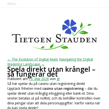
Menu
← The Evolution of Digital Reels
Navigating the Digital
Wagering Landscape →
Spela direkt utan krångel –
så fungerar det
Publiziert am
19. Mai 2026
von
gt
Så här spelar du på casino utan registrering direkt
Upptäck friheten med
casino utan registrering
– där du
spelar direkt utan krånglig inloggning eller bank-id. Dina
vinster betalas ut på nolltid, och du behåller kontrollen över
dina pengar utan att dela personuppgifter. Varför vänta när
du kan spela direkt?