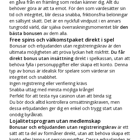
en gåva från en främling som redan känner dig. Allt du
behöver göra är att ta emot. För den som värdesätter sin
tid och integritet, blir dessa snabba, friktionsfria belöningar
en sällsynt skatt. Det är en nyckfull vindpust i en annars
tungrodd värld, där själva överraskningsmomentet blir
den
bästa bonusen
av dem alla.
Free spins och välkomstpaket direkt i spel
Bonusar och erbjudanden utan registreringskrav är den
ultimata möjligheten att pröva lyckan helt riskfritt.
Du får
direkt bonus utan insättning
direkt i spelkassan, utan att
behöva fylla i personuppgifter eller skapa ett konto. Denna
typ av bonus är idealisk för spelare som värderar sin
integritet och snabbhet.
Ingen registrering eller verifiering krävs
Snabba uttag med minsta möjliga krångel
Perfekt för att testa nya casinon utan att binda sig
Du bör dock alltid kontrollera omsättningskraven, men
dessa erbjudanden ger dig en enkel och trygg start utan
onödig byråkrati.
Lojalitetsprogram utan medlemskap
Bonusar och erbjudanden utan registreringskrav
är ett
sätt att ta del av förmåner direkt, utan att behöva skapa ett
konto eller lämna ut personuppgifter. Dessa erbjudanden är