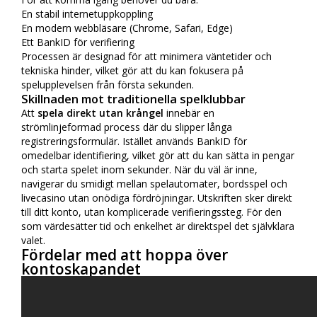
En stabil internetuppkoppling
En modern webbläsare (Chrome, Safari, Edge)
Ett BankID för verifiering
Processen är designad för att minimera väntetider och
tekniska hinder, vilket gör att du kan fokusera på
spelupplevelsen från första sekunden.
Skillnaden mot traditionella spelklubbar
Att
spela direkt utan krångel
innebär en
strömlinjeformad process där du slipper långa
registreringsformulär. Istället används BankID för
omedelbar identifiering, vilket gör att du kan sätta in pengar
och starta spelet inom sekunder. När du väl är inne,
navigerar du smidigt mellan spelautomater, bordsspel och
livecasino utan onödiga fördröjningar. Utskriften sker direkt
till ditt konto, utan komplicerade verifieringssteg. För den
som värdesätter tid och enkelhet är direktspel det självklara
valet.
Fördelar med att hoppa över
kontoskapandet