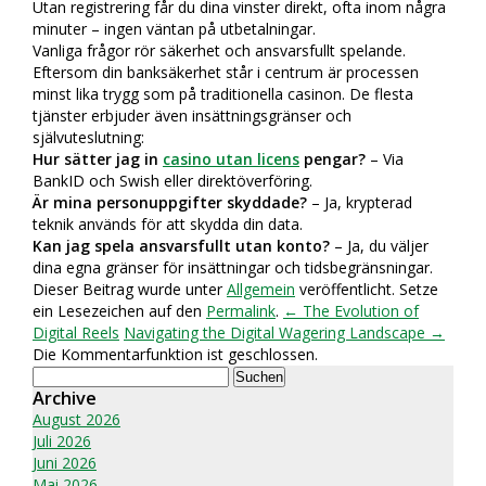
Utan registrering får du dina vinster direkt, ofta inom några
minuter – ingen väntan på utbetalningar.
Vanliga frågor rör säkerhet och ansvarsfullt spelande.
Eftersom din banksäkerhet står i centrum är processen
minst lika trygg som på traditionella casinon. De flesta
tjänster erbjuder även insättningsgränser och
självuteslutning:
Hur sätter jag in
casino utan licens
pengar?
– Via
BankID och Swish eller direktöverföring.
Är mina personuppgifter skyddade?
– Ja, krypterad
teknik används för att skydda din data.
Kan jag spela ansvarsfullt utan konto?
– Ja, du väljer
dina egna gränser för insättningar och tidsbegränsningar.
Dieser Beitrag wurde unter
Allgemein
veröffentlicht. Setze
ein Lesezeichen auf den
Permalink
.
← The Evolution of
Digital Reels
Navigating the Digital Wagering Landscape →
Die Kommentarfunktion ist geschlossen.
Suchen
nach:
Archive
August 2026
Juli 2026
Juni 2026
Mai 2026