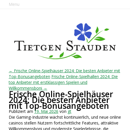
Menu
← Frische Online-Spielhäuser 2024: Die besten Anbieter mit
Top-Bonusangeboten
Frische Online-Spielhallen 2024: Die
top Anbieter mit erstklassigen Spielen und
Willkommensboni →
Frische Online-Spielhäuser
2024: Die besten Anbieter
mit Top-Bonusangeboten
Publiziert am
19. Mai 2026
von
gt
Die Gaming-Industrie wächst kontinuierlich, und neue online
casinos stellen Nutzern fortschrittliche Features, attraktive
Willkommensboni und modernste Spielerlebnisse, die