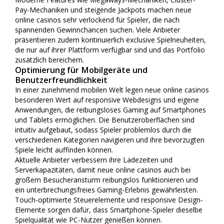
Pay-Mechaniken und steigende Jackpots machen neue
online casinos sehr verlockend für Spieler, die nach
spannenden Gewinnchancen suchen. Viele Anbieter
präsentieren zudem kontinuierlich exclusive Spielneuheiten,
die nur auf ihrer Plattform verfügbar sind und das Portfolio
zusätzlich bereichern.
Optimierung für Mobilgeräte und
Benutzerfreundlichkeit
In einer zunehmend mobilen Welt legen neue online casinos
besonderen Wert auf responsive Webdesigns und eigene
Anwendungen, die reibungsloses Gaming auf Smartphones
und Tablets ermöglichen. Die Benutzeroberflächen sind
intuitiv aufgebaut, sodass Spieler problemlos durch die
verschiedenen Kategorien navigieren und ihre bevorzugten
Spiele leicht auffinden können.
Aktuelle Anbieter verbessern ihre Ladezeiten und
Serverkapazitäten, damit neue online casinos auch bei
großem Besucheransturm reibungslos funktionieren und
ein unterbrechungsfreies Gaming-Erlebnis gewährleisten.
Touch-optimierte Steuerelemente und responsive Design-
Elemente sorgen dafür, dass Smartphone-Spieler dieselbe
Spielqualität wie PC-Nutzer genießen können.