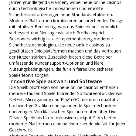
Jahren grundlegend verändert, wobei neue online casinos
durch technologische Innovationen und erhöhte
Sicherheitsanforderungen neue Standards etablieren.
Moderne Plattformen kombinieren ansprechendes Design
mit intuitiver Bedienung, was das Spielerlebnis erheblich
verbessert und Neulinge wie auch Profis anspricht.
Besonders wichtig ist die Implementierung moderner
Sicherheitstechnologien, die neue online casinos zu
geschützten Spielplattformen machen und das Vertrauen
der Nutzer stärken. Zusätzlich bieten diese Betreiber
umfassende Kundensupport-Optionen und klare
Nutzungsbedingungen, die für ein faires und sicheres
Spielerlebnis sorgen.
Innovative Spielauswahl und Software
Die Spielbibliotheken von neue online casinos enthalten
mehrere tausend Spiele führender Softwareentwickler wie
NetEnt, Microgaming und Play’n GO, die durch qualitativ
hochwertige Grafiken und spannende Spielmechaniken
überzeugen. Von klassischen Spielautomaten über Live-
Dealer-Spiele bis hin zu exklusiven Jackpot-Slots bieten
moderne Plattformen eine beeindruckende Vielfalt für jeden
Geschmack.
Moderne Features wie Megaways-Mechaniken, Cluster-