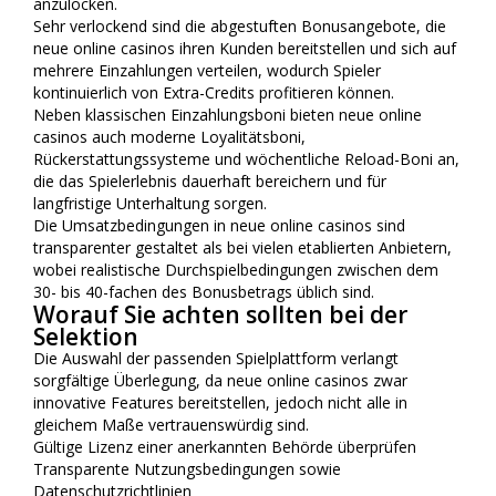
anzulocken.
Sehr verlockend sind die abgestuften Bonusangebote, die
neue online casinos ihren Kunden bereitstellen und sich auf
mehrere Einzahlungen verteilen, wodurch Spieler
kontinuierlich von Extra-Credits profitieren können.
Neben klassischen Einzahlungsboni bieten neue online
casinos auch moderne Loyalitätsboni,
Rückerstattungssysteme und wöchentliche Reload-Boni an,
die das Spielerlebnis dauerhaft bereichern und für
langfristige Unterhaltung sorgen.
Die Umsatzbedingungen in neue online casinos sind
transparenter gestaltet als bei vielen etablierten Anbietern,
wobei realistische Durchspielbedingungen zwischen dem
30- bis 40-fachen des Bonusbetrags üblich sind.
Worauf Sie achten sollten bei der
Selektion
Die Auswahl der passenden Spielplattform verlangt
sorgfältige Überlegung, da neue online casinos zwar
innovative Features bereitstellen, jedoch nicht alle in
gleichem Maße vertrauenswürdig sind.
Gültige Lizenz einer anerkannten Behörde überprüfen
Transparente Nutzungsbedingungen sowie
Datenschutzrichtlinien