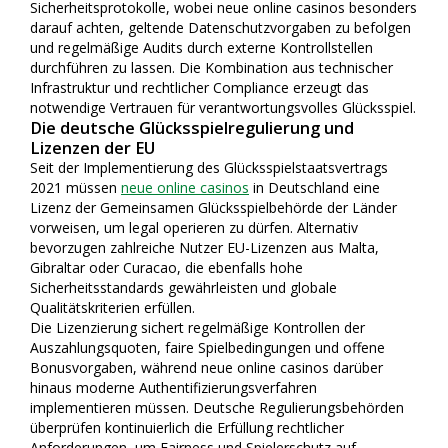
Sicherheitsprotokolle, wobei neue online casinos besonders
darauf achten, geltende Datenschutzvorgaben zu befolgen
und regelmäßige Audits durch externe Kontrollstellen
durchführen zu lassen. Die Kombination aus technischer
Infrastruktur und rechtlicher Compliance erzeugt das
notwendige Vertrauen für verantwortungsvolles Glücksspiel.
Die deutsche Glücksspielregulierung und
Lizenzen der EU
Seit der Implementierung des Glücksspielstaatsvertrags
2021 müssen
neue online casinos
in Deutschland eine
Lizenz der Gemeinsamen Glücksspielbehörde der Länder
vorweisen, um legal operieren zu dürfen. Alternativ
bevorzugen zahlreiche Nutzer EU-Lizenzen aus Malta,
Gibraltar oder Curacao, die ebenfalls hohe
Sicherheitsstandards gewährleisten und globale
Qualitätskriterien erfüllen.
Die Lizenzierung sichert regelmäßige Kontrollen der
Auszahlungsquoten, faire Spielbedingungen und offene
Bonusvorgaben, während neue online casinos darüber
hinaus moderne Authentifizierungsverfahren
implementieren müssen. Deutsche Regulierungsbehörden
überprüfen kontinuierlich die Erfüllung rechtlicher
Anforderungen, um Fairness und Spielerschutz auf