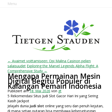
Menu
← Avaimet voittamiseen: Opi Malina Casinon pelien
salaisuudet
Exploring the Marvel Legends Alpha Flight: A
Comprehensive Study →
Mengapa Permainan Mesin
Digital Begitu Populer di
Kalangan Pemain Indonesia
Publiziert am
18. Mai 2026
von
gt
5 Rekomendasi Situs Judi Slot Gacor Hari Ini yang Sering
Kasih Jackpot
Jelajahi dunia
judi slot
online yang seru dan penuh kejutan,
di mana setiap putaran bisa membawa keberuntungan