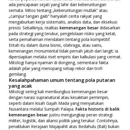
ada pencapaian sejati yang lahir dari keberuntungan
semata. Mitos tentang „keberuntungan mutlak“ atau
„campur tangan gaib“ hanyalah cerita rakyat yang
mengaburkan kerja sistematis, analisis data, dan eksekusi
presisi. Sebaliknya, realitas
kemenangan besar
didasarkan
pada strategi yang terukur, pengelolaan risiko yang ketat,
serta pemahaman mendalam tentang pola kompetitif.
Entah itu dalam dunia bisnis, olahraga, atau sains,
kemenangan monumental tidak pernah jatuh dari langit; ia
dipersiapkan melalui riset empiris dan kalkulasi yang cermat.
Mitologi hanya nyaman di dongeng, sementara fakta
adalah pilar yang menopang setiap rekor dan trofi
gemilang.
Kesalahpahaman umum tentang pola putaran
yang acak
Mitologi sering kali membungkus kemenangan besar
dengan narasi supranatural atau kesaktian pemimpin,
seperti dalam kisah Gajah Mada yang menyatukan
Nusantara melalui Sumpah Palapa.
Fakta historis di balik
kemenangan besar
justru mengungkap peran strategi
militer, logistik, dan aliansi politik yang terukur. Contohnya,
penaklukan Kerajaan Majapahit atas Bedahulu (Bali) bukan