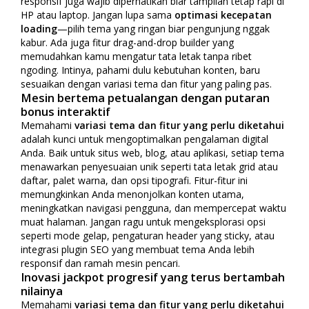
responsif juga wajib diperhatikan biar tampilan tetap rapi di
HP atau laptop. Jangan lupa sama
optimasi kecepatan
loading
—pilih tema yang ringan biar pengunjung nggak
kabur. Ada juga fitur drag-and-drop builder yang
memudahkan kamu mengatur tata letak tanpa ribet
ngoding. Intinya, pahami dulu kebutuhan konten, baru
sesuaikan dengan variasi tema dan fitur yang paling pas.
Mesin bertema petualangan dengan putaran
bonus interaktif
Memahami
variasi tema dan fitur yang perlu diketahui
adalah kunci untuk mengoptimalkan pengalaman digital
Anda. Baik untuk situs web, blog, atau aplikasi, setiap tema
menawarkan penyesuaian unik seperti tata letak grid atau
daftar, palet warna, dan opsi tipografi. Fitur-fitur ini
memungkinkan Anda menonjolkan konten utama,
meningkatkan navigasi pengguna, dan mempercepat waktu
muat halaman. Jangan ragu untuk mengeksplorasi opsi
seperti mode gelap, pengaturan header yang sticky, atau
integrasi plugin SEO yang membuat tema Anda lebih
responsif dan ramah mesin pencari.
Inovasi jackpot progresif yang terus bertambah
nilainya
Memahami
variasi tema dan fitur yang perlu diketahui