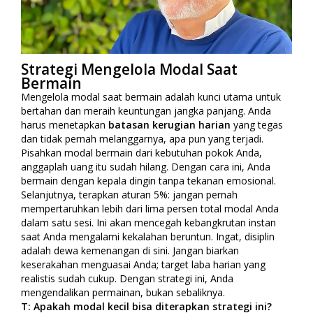
Strategi Mengelola Modal Saat
Bermain
Mengelola modal saat bermain adalah kunci utama untuk
bertahan dan meraih keuntungan jangka panjang. Anda
harus menetapkan
batasan kerugian harian
yang tegas
dan tidak pernah melanggarnya, apa pun yang terjadi.
Pisahkan modal bermain dari kebutuhan pokok Anda,
anggaplah uang itu sudah hilang. Dengan cara ini, Anda
bermain dengan kepala dingin tanpa tekanan emosional.
Selanjutnya, terapkan aturan 5%: jangan pernah
mempertaruhkan lebih dari lima persen total modal Anda
dalam satu sesi. Ini akan mencegah kebangkrutan instan
saat Anda mengalami kekalahan beruntun. Ingat, disiplin
adalah dewa kemenangan di sini. Jangan biarkan
keserakahan menguasai Anda; target laba harian yang
realistis sudah cukup. Dengan strategi ini, Anda
mengendalikan permainan, bukan sebaliknya.
T: Apakah modal kecil bisa diterapkan strategi ini?