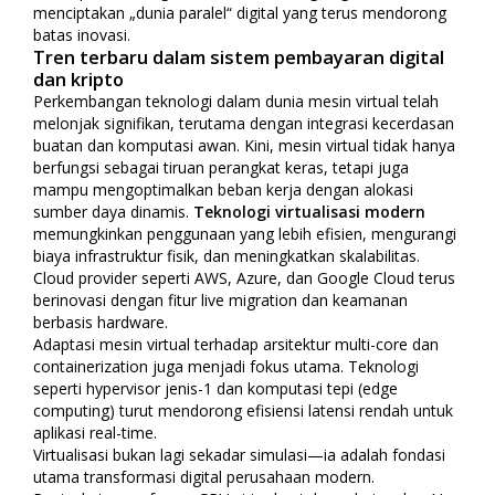
menciptakan „dunia paralel“ digital yang terus mendorong
batas inovasi.
Tren terbaru dalam sistem pembayaran digital
dan kripto
Perkembangan teknologi dalam dunia mesin virtual telah
melonjak signifikan, terutama dengan integrasi kecerdasan
buatan dan komputasi awan. Kini, mesin virtual tidak hanya
berfungsi sebagai tiruan perangkat keras, tetapi juga
mampu mengoptimalkan beban kerja dengan alokasi
sumber daya dinamis.
Teknologi virtualisasi modern
memungkinkan penggunaan yang lebih efisien, mengurangi
biaya infrastruktur fisik, dan meningkatkan skalabilitas.
Cloud provider seperti AWS, Azure, dan Google Cloud terus
berinovasi dengan fitur live migration dan keamanan
berbasis hardware.
Adaptasi mesin virtual terhadap arsitektur multi-core dan
containerization juga menjadi fokus utama. Teknologi
seperti hypervisor jenis-1 dan komputasi tepi (edge
computing) turut mendorong efisiensi latensi rendah untuk
aplikasi real-time.
Virtualisasi bukan lagi sekadar simulasi—ia adalah fondasi
utama transformasi digital perusahaan modern.