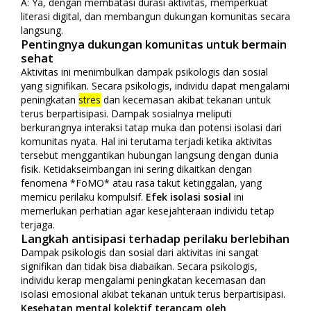
A: Ya, dengan membatasi durasi aktivitas, memperkuat
literasi digital, dan membangun dukungan komunitas secara
langsung.
Pentingnya dukungan komunitas untuk bermain
sehat
Aktivitas ini menimbulkan dampak psikologis dan sosial
yang signifikan. Secara psikologis, individu dapat mengalami
peningkatan
stres
dan kecemasan akibat tekanan untuk
terus berpartisipasi. Dampak sosialnya meliputi
berkurangnya interaksi tatap muka dan potensi isolasi dari
komunitas nyata. Hal ini terutama terjadi ketika aktivitas
tersebut menggantikan hubungan langsung dengan dunia
fisik. Ketidakseimbangan ini sering dikaitkan dengan
fenomena *FoMO* atau rasa takut ketinggalan, yang
memicu perilaku kompulsif.
Efek isolasi sosial
ini
memerlukan perhatian agar kesejahteraan individu tetap
terjaga.
Langkah antisipasi terhadap perilaku berlebihan
Dampak psikologis dan sosial dari aktivitas ini sangat
signifikan dan tidak bisa diabaikan. Secara psikologis,
individu kerap mengalami peningkatan kecemasan dan
isolasi emosional akibat tekanan untuk terus berpartisipasi.
Kesehatan mental kolektif terancam oleh