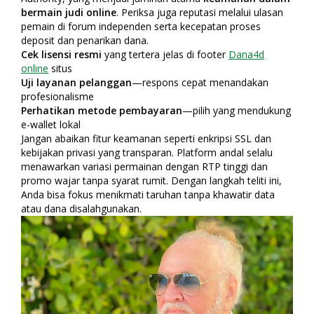
bermain judi online
. Periksa juga reputasi melalui ulasan
pemain di forum independen serta kecepatan proses
deposit dan penarikan dana.
Cek lisensi resmi
yang tertera jelas di footer
Dana4d
online
situs
Uji layanan pelanggan
—respons cepat menandakan
profesionalisme
Perhatikan metode pembayaran
—pilih yang mendukung
e-wallet lokal
Jangan abaikan fitur keamanan seperti enkripsi SSL dan
kebijakan privasi yang transparan. Platform andal selalu
menawarkan variasi permainan dengan RTP tinggi dan
promo wajar tanpa syarat rumit. Dengan langkah teliti ini,
Anda bisa fokus menikmati taruhan tanpa khawatir data
atau dana disalahgunakan.