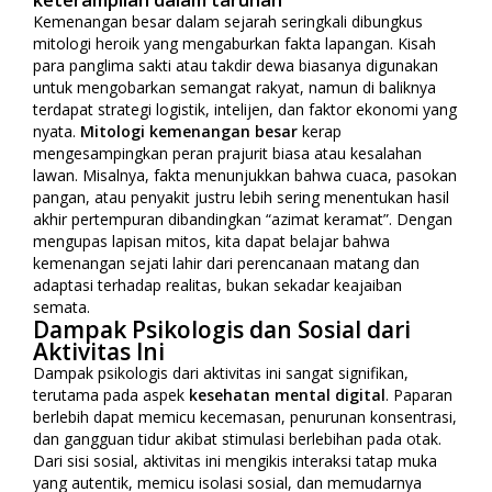
keterampilan dalam taruhan
Kemenangan besar dalam sejarah seringkali dibungkus
mitologi heroik yang mengaburkan fakta lapangan. Kisah
para panglima sakti atau takdir dewa biasanya digunakan
untuk mengobarkan semangat rakyat, namun di baliknya
terdapat strategi logistik, intelijen, dan faktor ekonomi yang
nyata.
Mitologi kemenangan besar
kerap
mengesampingkan peran prajurit biasa atau kesalahan
lawan. Misalnya, fakta menunjukkan bahwa cuaca, pasokan
pangan, atau penyakit justru lebih sering menentukan hasil
akhir pertempuran dibandingkan “azimat keramat”. Dengan
mengupas lapisan mitos, kita dapat belajar bahwa
kemenangan sejati lahir dari perencanaan matang dan
adaptasi terhadap realitas, bukan sekadar keajaiban
semata.
Dampak Psikologis dan Sosial dari
Aktivitas Ini
Dampak psikologis dari aktivitas ini sangat signifikan,
terutama pada aspek
kesehatan mental digital
. Paparan
berlebih dapat memicu kecemasan, penurunan konsentrasi,
dan gangguan tidur akibat stimulasi berlebihan pada otak.
Dari sisi sosial, aktivitas ini mengikis interaksi tatap muka
yang autentik, memicu isolasi sosial, dan memudarnya