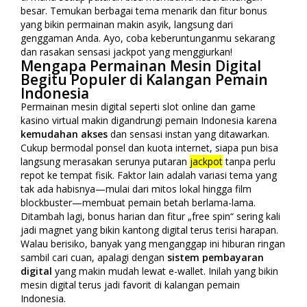
besar. Temukan berbagai tema menarik dan fitur bonus
yang bikin permainan makin asyik, langsung dari
genggaman Anda. Ayo, coba keberuntunganmu sekarang
dan rasakan sensasi jackpot yang menggiurkan!
Mengapa Permainan Mesin Digital
Begitu Populer di Kalangan Pemain
Indonesia
Permainan mesin digital seperti slot online dan game
kasino virtual makin digandrungi pemain Indonesia karena
kemudahan akses
dan sensasi instan yang ditawarkan.
Cukup bermodal ponsel dan kuota internet, siapa pun bisa
langsung merasakan serunya putaran
jackpot
tanpa perlu
repot ke tempat fisik. Faktor lain adalah variasi tema yang
tak ada habisnya—mulai dari mitos lokal hingga film
blockbuster—membuat pemain betah berlama-lama.
Ditambah lagi, bonus harian dan fitur „free spin“ sering kali
jadi magnet yang bikin kantong digital terus terisi harapan.
Walau berisiko, banyak yang menganggap ini hiburan ringan
sambil cari cuan, apalagi dengan
sistem pembayaran
digital
yang makin mudah lewat e-wallet. Inilah yang bikin
mesin digital terus jadi favorit di kalangan pemain
Indonesia.