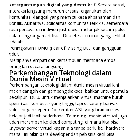
ketergantungan digital yang destruktif
. Secara sosial,
interaksi langsung menurun drastis, digantikan oleh
komunikasi dangkal yang memicu kesalahpahaman dan
konflik. Akibatnya, solidaritas komunitas terkikis, sementara
rasa percaya diri individu justru bisa melonjak secara palsu
dalam lingkungan artifisial. Dua efek dominan yang terlihat
adalah:
Peningkatan FOMO (Fear of Missing Out) dan gangguan
tidur.
Menipisnya empati dan kemampuan membaca emosi
orang lain secara langsung.
Perkembangan Teknologi dalam
Dunia Mesin Virtual
Perkembangan teknologi dalam dunia mesin virtual kini
makin canggih dan gampang diakses, bahkan untuk pemula
sekalipun. Dulu, untuk menjalankan virtual machine butuh
spesifikasi komputer yang tinggi, tapi sekarang banyak
solusi ringan seperti Docker dan WSL yang bikin proses
belajar jadi lebih sederhana.
Teknologi mesin virtual
juga
udah merambah ke cloud computing, di mana kita bisa
„nyewa“ server virtual kapan aja tanpa perlu beli hardware
mahal. Ini bikin para developer dan pebisnis kecil bisa