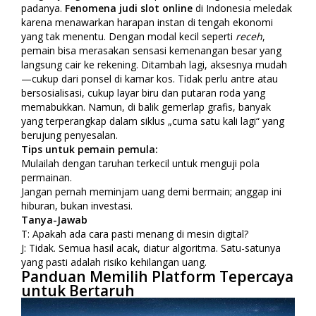
padanya.
Fenomena judi slot online
di Indonesia meledak
karena menawarkan harapan instan di tengah ekonomi
yang tak menentu. Dengan modal kecil seperti
receh
,
pemain bisa merasakan sensasi kemenangan besar yang
langsung cair ke rekening. Ditambah lagi, aksesnya mudah
—cukup dari ponsel di kamar kos. Tidak perlu antre atau
bersosialisasi, cukup layar biru dan putaran roda yang
memabukkan. Namun, di balik gemerlap grafis, banyak
yang terperangkap dalam siklus „cuma satu kali lagi“ yang
berujung penyesalan.
Tips untuk pemain pemula:
Mulailah dengan taruhan terkecil untuk menguji pola
permainan.
Jangan pernah meminjam uang demi bermain; anggap ini
hiburan, bukan investasi.
Tanya-Jawab
T: Apakah ada cara pasti menang di mesin digital?
J: Tidak. Semua hasil acak, diatur algoritma. Satu-satunya
yang pasti adalah risiko kehilangan uang.
Panduan Memilih Platform Tepercaya
untuk Bertaruh