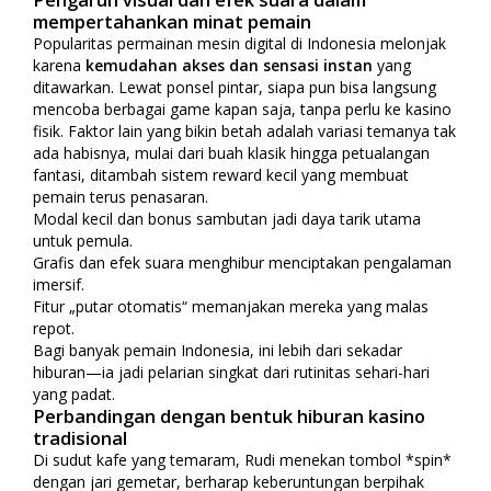
mempertahankan minat pemain
Popularitas permainan mesin digital di Indonesia melonjak
karena
kemudahan akses dan sensasi instan
yang
ditawarkan. Lewat ponsel pintar, siapa pun bisa langsung
mencoba berbagai game kapan saja, tanpa perlu ke kasino
fisik. Faktor lain yang bikin betah adalah variasi temanya tak
ada habisnya, mulai dari buah klasik hingga petualangan
fantasi, ditambah sistem reward kecil yang membuat
pemain terus penasaran.
Modal kecil dan bonus sambutan jadi daya tarik utama
untuk pemula.
Grafis dan efek suara menghibur menciptakan pengalaman
imersif.
Fitur „putar otomatis“ memanjakan mereka yang malas
repot.
Bagi banyak pemain Indonesia, ini lebih dari sekadar
hiburan—ia jadi pelarian singkat dari rutinitas sehari-hari
yang padat.
Perbandingan dengan bentuk hiburan kasino
tradisional
Di sudut kafe yang temaram, Rudi menekan tombol *spin*
dengan jari gemetar, berharap keberuntungan berpihak