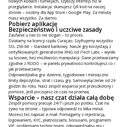
nowych kodach i turniejach, szybszy interfejs niż w
przeglądarce. Instalacja: skanujesz QR kod na naszej
stronie – osobny dla App Store i Google Play. Za minutę
masz wszystko. Za darmo.
Pobierz aplikację
Bezpieczeństwo i uczciwe zasady
Zaufanie u nas to nie slogan – to proces.
Działamy na licencji rządu Curaçao. Szyfrujemy wszystko
SSL 256-bit – standard bankowy. Nasze gry korzystają z
certyfikowanych generatorów RNG od iTech Labs – wyniki
są losowe, bez możliwości manipulacji. Dane przetwarzamy
zgodnie z RODO – w panelu prywatności kontrolujesz co i
jak przetwarzamy.
Odpowiedzialna gra: dzienne, tygodniowe i miesięczne
limity depozytów, strat i czasu gry. Samowyłączenie od 24
godzin do roku. Nasz zespół wsparcia jest przeszkolony i
pomoże, jeśli poczujesz że czas na przerwę.
Wsparcie – nasz czat działa całą dobę
Zespół pomocy pracuje 24/7 i pisze po polsku. Czat na
żywo na stronie – typowa odpowiedź to kilka minut.
Możesz też napisać e-mail. Pomagamy z rejestracją,
logowaniem, KYC, płatnościami, bonusami, programem
VIP, problemami technicznymi, odpowiedzialną grą i