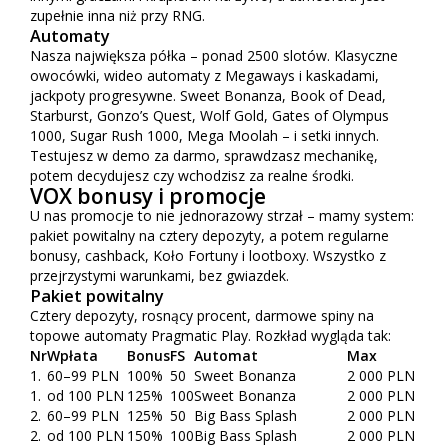
zupełnie inna niż przy RNG.
Automaty
Nasza największa półka – ponad 2500 slotów. Klasyczne
owocówki, wideo automaty z Megaways i kaskadami,
jackpoty progresywne. Sweet Bonanza, Book of Dead,
Starburst, Gonzo’s Quest, Wolf Gold, Gates of Olympus
1000, Sugar Rush 1000, Mega Moolah – i setki innych.
Testujesz w demo za darmo, sprawdzasz mechanikę,
potem decydujesz czy wchodzisz za realne środki.
VOX bonusy i promocje
U nas promocje to nie jednorazowy strzał – mamy system:
pakiet powitalny na cztery depozyty, a potem regularne
bonusy, cashback, Koło Fortuny i lootboxy. Wszystko z
przejrzystymi warunkami, bez gwiazdek.
Pakiet powitalny
Cztery depozyty, rosnący procent, darmowe spiny na
topowe automaty Pragmatic Play. Rozkład wygląda tak:
Nr
Wpłata
Bonus
FS
Automat
Max
1.
60–99 PLN
100%
50
Sweet Bonanza
2 000 PLN
1.
od 100 PLN
125%
100
Sweet Bonanza
2 000 PLN
2.
60–99 PLN
125%
50
Big Bass Splash
2 000 PLN
2.
od 100 PLN
150%
100
Big Bass Splash
2 000 PLN