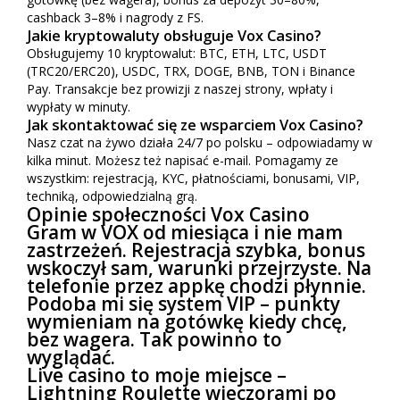
cashback 3–8% i nagrody z FS.
Jakie kryptowaluty obsługuje Vox Casino?
Obsługujemy 10 kryptowalut: BTC, ETH, LTC, USDT
(TRC20/ERC20), USDC, TRX, DOGE, BNB, TON i Binance
Pay. Transakcje bez prowizji z naszej strony, wpłaty i
wypłaty w minuty.
Jak skontaktować się ze wsparciem Vox Casino?
Nasz czat na żywo działa 24/7 po polsku – odpowiadamy w
kilka minut. Możesz też napisać e-mail. Pomagamy ze
wszystkim: rejestracją, KYC, płatnościami, bonusami, VIP,
techniką, odpowiedzialną grą.
Opinie społeczności Vox Casino
Gram w VOX od miesiąca i nie mam
zastrzeżeń. Rejestracja szybka, bonus
wskoczył sam, warunki przejrzyste. Na
telefonie przez appkę chodzi płynnie.
Podoba mi się system VIP – punkty
wymieniam na gotówkę kiedy chcę,
bez wagera. Tak powinno to
wyglądać.
Live casino to moje miejsce –
Lightning Roulette wieczorami po