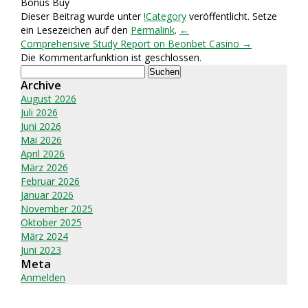
Bonus Buy
Dieser Beitrag wurde unter
!Category
veröffentlicht. Setze
ein Lesezeichen auf den
Permalink
.
←
Comprehensive Study Report on Beonbet Casino →
Die Kommentarfunktion ist geschlossen.
Suchen
nach:
Archive
August 2026
Juli 2026
Juni 2026
Mai 2026
April 2026
März 2026
Februar 2026
Januar 2026
November 2025
Oktober 2025
März 2024
Juni 2023
Meta
Anmelden