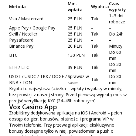
Min.
Czas
Metoda
Wypłata
wpłata
wypłaty
1–3 dni
Visa / Mastercard
25 PLN
Tak
robocze
Apple Pay / Google Pay
25 PLN
–
–
Skrill / Neteller
25 PLN
Tak
Do 24h
Paysafecard
25 PLN
–
–
Binance Pay
20 PLN
Tak
Minuty
Do 60
BTC
130 PLN
Tak
min
Do 30
ETH / LTC
39 PLN
Tak
min
USDT / USDC / TRX / DOGE /
Sprawdź w
Do 30
Tak
BNB / TON
kasie
min
Krypto to najszybsza ścieżka – wpłaty i wypłaty w minuty,
bez prowizji z naszej strony. Przed pierwszą wypłatą musisz
przejść weryfikację KYC (24–48h roboczych).
Vox Casino App
Zrobiliśmy dedykowaną aplikację na iOS i Android – pełen
dostęp do gier, bonusów, płatności i programu VIP w
Twoim telefonie. Trzy przewagi aplikacji: ekskluzywne
bonusy dostępne tylko w niej, powiadomienia push o