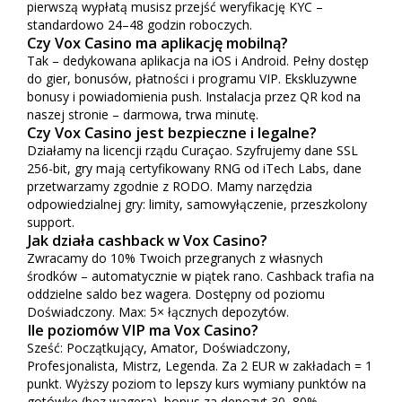
pierwszą wypłatą musisz przejść weryfikację KYC –
standardowo 24–48 godzin roboczych.
Czy Vox Casino ma aplikację mobilną?
Tak – dedykowana aplikacja na iOS i Android. Pełny dostęp
do gier, bonusów, płatności i programu VIP. Ekskluzywne
bonusy i powiadomienia push. Instalacja przez QR kod na
naszej stronie – darmowa, trwa minutę.
Czy Vox Casino jest bezpieczne i legalne?
Działamy na licencji rządu Curaçao. Szyfrujemy dane SSL
256-bit, gry mają certyfikowany RNG od iTech Labs, dane
przetwarzamy zgodnie z RODO. Mamy narzędzia
odpowiedzialnej gry: limity, samowyłączenie, przeszkolony
support.
Jak działa cashback w Vox Casino?
Zwracamy do 10% Twoich przegranych z własnych
środków – automatycznie w piątek rano. Cashback trafia na
oddzielne saldo bez wagera. Dostępny od poziomu
Doświadczony. Max: 5× łącznych depozytów.
Ile poziomów VIP ma Vox Casino?
Sześć: Początkujący, Amator, Doświadczony,
Profesjonalista, Mistrz, Legenda. Za 2 EUR w zakładach = 1
punkt. Wyższy poziom to lepszy kurs wymiany punktów na
gotówkę (bez wagera), bonus za depozyt 30–80%,