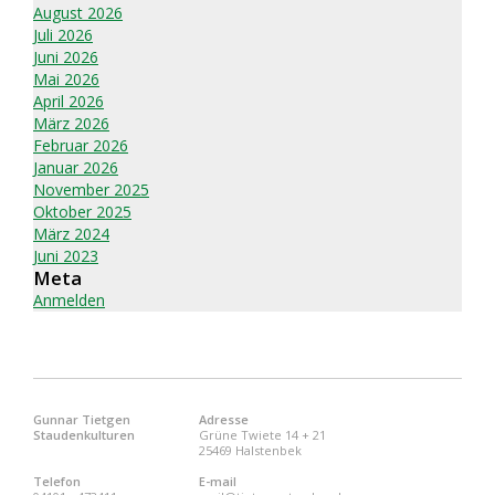
August 2026
Juli 2026
Juni 2026
Mai 2026
April 2026
März 2026
Februar 2026
Januar 2026
November 2025
Oktober 2025
März 2024
Juni 2023
Meta
Anmelden
Gunnar Tietgen
Adresse
Staudenkulturen
Grüne Twiete 14 + 21
25469 Halstenbek
Telefon
E-mail