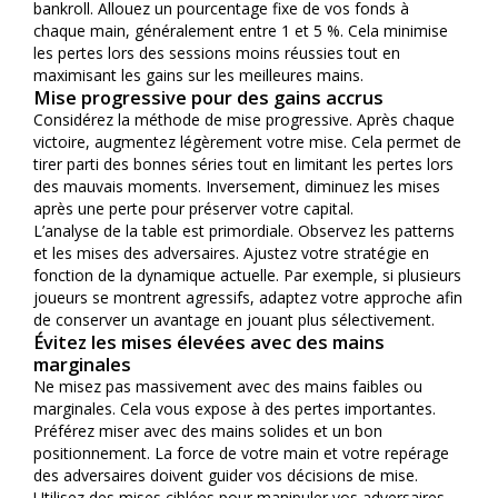
bankroll. Allouez un pourcentage fixe de vos fonds à
chaque main, généralement entre 1 et 5 %. Cela minimise
les pertes lors des sessions moins réussies tout en
maximisant les gains sur les meilleures mains.
Mise progressive pour des gains accrus
Considérez la méthode de mise progressive. Après chaque
victoire, augmentez légèrement votre mise. Cela permet de
tirer parti des bonnes séries tout en limitant les pertes lors
des mauvais moments. Inversement, diminuez les mises
après une perte pour préserver votre capital.
L’analyse de la table est primordiale. Observez les patterns
et les mises des adversaires. Ajustez votre stratégie en
fonction de la dynamique actuelle. Par exemple, si plusieurs
joueurs se montrent agressifs, adaptez votre approche afin
de conserver un avantage en jouant plus sélectivement.
Évitez les mises élevées avec des mains
marginales
Ne misez pas massivement avec des mains faibles ou
marginales. Cela vous expose à des pertes importantes.
Préférez miser avec des mains solides et un bon
positionnement. La force de votre main et votre repérage
des adversaires doivent guider vos décisions de mise.
Utilisez des mises ciblées pour manipuler vos adversaires.