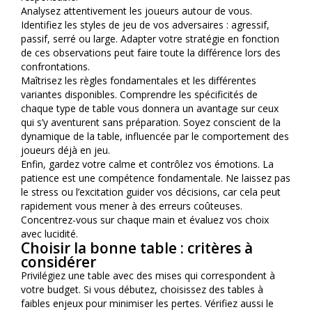
Analysez attentivement les joueurs autour de vous.
Identifiez les styles de jeu de vos adversaires : agressif,
passif, serré ou large. Adapter votre stratégie en fonction
de ces observations peut faire toute la différence lors des
confrontations.
Maîtrisez les règles fondamentales et les différentes
variantes disponibles. Comprendre les spécificités de
chaque type de table vous donnera un avantage sur ceux
qui s’y aventurent sans préparation. Soyez conscient de la
dynamique de la table, influencée par le comportement des
joueurs déjà en jeu.
Enfin, gardez votre calme et contrôlez vos émotions. La
patience est une compétence fondamentale. Ne laissez pas
le stress ou l’excitation guider vos décisions, car cela peut
rapidement vous mener à des erreurs coûteuses.
Concentrez-vous sur chaque main et évaluez vos choix
avec lucidité.
Choisir la bonne table : critères à
considérer
Privilégiez une table avec des mises qui correspondent à
votre budget. Si vous débutez, choisissez des tables à
faibles enjeux pour minimiser les pertes. Vérifiez aussi le