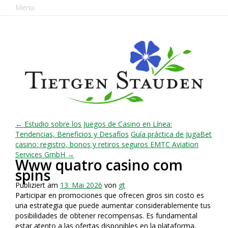
Menu
← Estudio sobre los Juegos de Casino en Línea:
Tendencias, Beneficios y Desafíos
Guía práctica de JugaBet
casino: registro, bonos y retiros seguros EMTC Aviation
Services GmbH →
Www quatro casino com
spins
Publiziert am
13. Mai 2026
von
gt
Participar en promociones que ofrecen giros sin costo es
una estrategia que puede aumentar considerablemente tus
posibilidades de obtener recompensas. Es fundamental
estar atento a las ofertas disponibles en la plataforma,