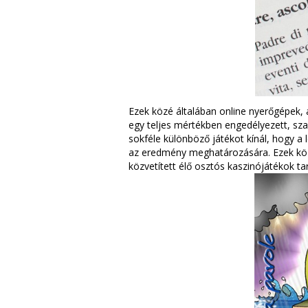
Ezek közé általában online nyerőgépek, a
egy teljes mértékben engedélyezett, sza
sokféle különböző játékot kínál, hogy a
az eredmény meghatározására. Ezek közé 
közvetített élő osztós kaszinójátékok ta