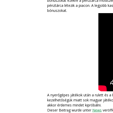
bónuszokat ezekre a pénztárca módszer
pénztárca létezik a piacon. A legjobb ka
bónuszokat.
A nyerőgépes játékok után a rulett és a
kezelhetőségük miatt sok magyar játékos
akkor érdemes mindet kipróbálni.
Dieser Beitrag wurde unter
News
veröff