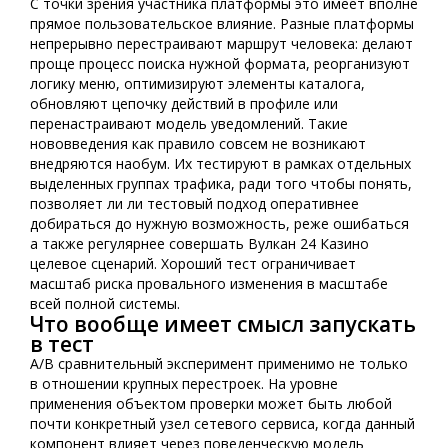
С точки зрения участника платформы это имеет вполне
прямое пользовательское влияние. Разные платформы
непрерывно перестраивают маршрут человека: делают
проще процесс поиска нужной формата, реорганизуют
логику меню, оптимизируют элементы каталога,
обновляют цепочку действий в профиле или
перенастраивают модель уведомлений. Такие
нововведения как правило совсем не возникают
внедряются наобум. Их тестируют в рамках отдельных
выделенных группах трафика, ради того чтобы понять,
позволяет ли ли тестовый подход оперативнее
добираться до нужную возможность, реже ошибаться
а также регулярнее совершать Вулкан 24 Казино
целевое сценарий. Хороший тест ограничивает
масштаб риска провального изменения в масштабе
всей полной системы.
Что вообще имеет смысл запускать
в тест
A/B сравнительный эксперимент применимо не только
в отношении крупных перестроек. На уровне
применения объектом проверки может быть любой
почти конкретный узел сетевого сервиса, когда данный
компонент влияет через поведенческую модель