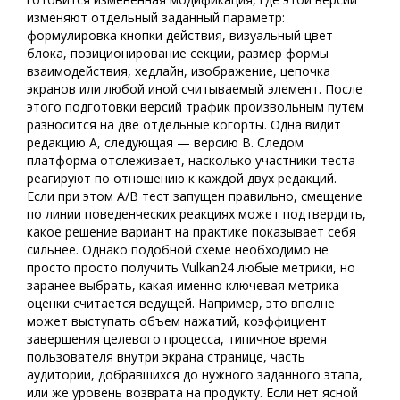
изменяют отдельный заданный параметр:
формулировка кнопки действия, визуальный цвет
блока, позиционирование секции, размер формы
взаимодействия, хедлайн, изображение, цепочка
экранов или любой иной считываемый элемент. После
этого подготовки версий трафик произвольным путем
разносится на две отдельные когорты. Одна видит
редакцию A, следующая — версию B. Следом
платформа отслеживает, насколько участники теста
реагируют по отношению к каждой двух редакций.
Если при этом A/B тест запущен правильно, смещение
по линии поведенческих реакциях может подтвердить,
какое решение вариант на практике показывает себя
сильнее. Однако подобной схеме необходимо не
просто просто получить Vulkan24 любые метрики, но
заранее выбрать, какая именно ключевая метрика
оценки считается ведущей. Например, это вполне
может выступать объем нажатий, коэффициент
завершения целевого процесса, типичное время
пользователя внутри экрана странице, часть
аудитории, добравшихся до нужного заданного этапа,
или же уровень возврата на продукту. Если нет ясной