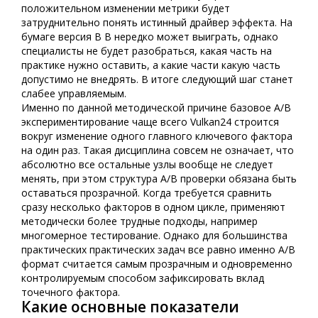
положительном изменении метрики будет
затруднительно понять истинный драйвер эффекта. На
бумаге версия B B нередко может выиграть, однако
специалисты не будет разобраться, какая часть на
практике нужно оставить, а какие части какую часть
допустимо не внедрять. В итоге следующий шаг станет
слабее управляемым.
Именно по данной методической причине базовое A/B
экспериментирование чаще всего Vulkan24 строится
вокруг изменение одного главного ключевого фактора
на один раз. Такая дисциплина совсем не означает, что
абсолютно все остальные узлы вообще не следует
менять, при этом структура A/B проверки обязана быть
оставаться прозрачной. Когда требуется сравнить
сразу несколько факторов в одном цикле, применяют
методически более трудные подходы, например
многомерное тестирование. Однако для большинства
практических практических задач все равно именно A/B
формат считается самым прозрачным и одновременно
контролируемым способом зафиксировать вклад
точечного фактора.
Какие основные показатели