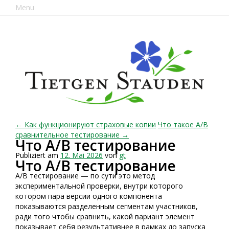
Menu
← Как функционируют страховые копии
Что такое A/B
сравнительное тестирование →
Что A/B тестирование
Publiziert am
12. Mai 2026
von
gt
Что A/B тестирование
A/B тестирование — по сути это метод
экспериментальной проверки, внутри которого
котором пара версии одного компонента
показываются разделенным сегментам участников,
ради того чтобы сравнить, какой вариант элемент
показывает себя результативнее в рамках до запуска