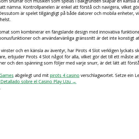
 som snurrar och musiken som spelas i bakgrunden skapar en känsla 
tt nämna. Kontrollpanelen är enkel att förstå och navigera, vilket gör 
sutom är spelet tillgängligt på både datorer och mobila enheter, vil
helst.
tomat som kombinerar en fängslande design med innovativa funktion
nusfunktioner och användarvänliga gränssnitt är det inte konstigt att 
vinster och en känsla av äventyr, har Pirots 4 Slot verkligen lyckats s
e, erbjuder Pirots 4 Slot något för alla, vilket gör det till ett måste at
 och den spänning som följer med varje snurr, är det lätt att förstå v
 Games
abgelegt und mit
pirots 4 casino
verschlagwortet. Setze ein L
 Detallado sobre el Casino Play Uzu →
.