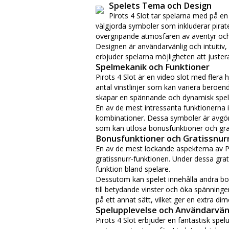
Spelets Tema och Design
Pirots 4 Slot tar spelarna med på en 
välgjorda symboler som inkluderar pirate
övergripande atmosfären av äventyr och
Designen är användarvänlig och intuitiv,
erbjuder spelarna möjligheten att juster
Spelmekanik och Funktioner
Pirots 4 Slot är en video slot med flera 
antal vinstlinjer som kan variera beroend
skapar en spännande och dynamisk spel
En av de mest intressanta funktionerna 
kombinationer. Dessa symboler är avgöra
som kan utlösa bonusfunktioner och grati
Bonusfunktioner och Gratissnur
En av de mest lockande aspekterna av Pir
gratissnurr-funktionen. Under dessa grati
funktion bland spelare.
Dessutom kan spelet innehålla andra bon
till betydande vinster och öka spänninge
på ett annat sätt, vilket ger en extra di
Spelupplevelse och Användarvän
Pirots 4 Slot erbjuder en fantastisk spel