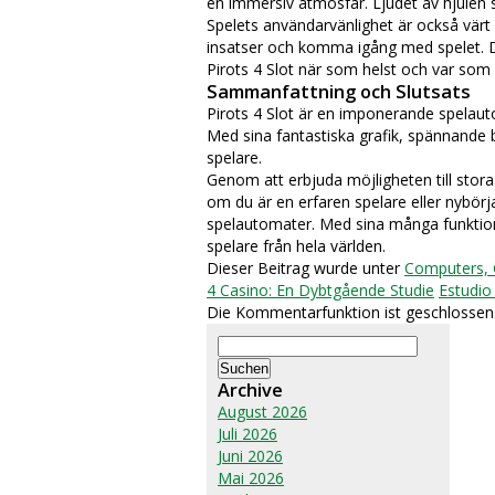
en immersiv atmosfär. Ljudet av hjulen
Spelets användarvänlighet är också värt a
insatser och komma igång med spelet. Des
Pirots 4 Slot när som helst och var som 
Sammanfattning och Slutsats
Pirots 4 Slot är en imponerande spelau
Med sina fantastiska grafik, spännande bo
spelare.
Genom att erbjuda möjligheten till stora 
om du är en erfaren spelare eller nybörjar
spelautomater. Med sina många funktioner
spelare från hela världen.
Dieser Beitrag wurde unter
Computers,
4 Casino: En Dybtgående Studie
Estudio
Die Kommentarfunktion ist geschlossen
Suchen
nach:
Archive
August 2026
Juli 2026
Juni 2026
Mai 2026