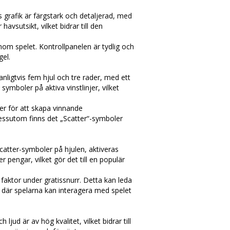
ts grafik är färgstark och detaljerad, med
vsutsikt, vilket bidrar till den
nom spelet. Kontrollpanelen är tydlig och
gel.
anligtvis fem hjul och tre rader, med ett
ymboler på aktiva vinstlinjer, vilket
er för att skapa vinnande
Dessutom finns det „Scatter“-symboler
catter-symboler på hjulen, aktiveras
 pengar, vilket gör det till en populär
faktor under gratissnurr. Detta kan leda
el där spelarna kan interagera med spelet
ud är av hög kvalitet, vilket bidrar till