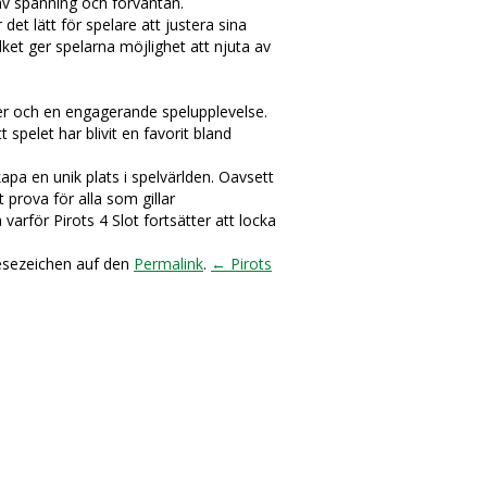
av spänning och förväntan.
det lätt för spelare att justera sina
ket ger spelarna möjlighet att njuta av
er och en engagerande spelupplevelse.
spelet har blivit en favorit bland
kapa en unik plats i spelvärlden. Oavsett
t prova för alla som gillar
arför Pirots 4 Slot fortsätter att locka
esezeichen auf den
Permalink
.
← Pirots