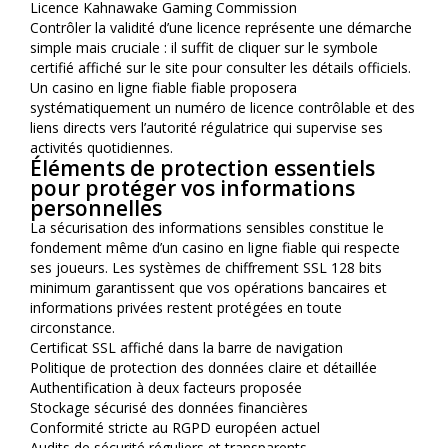
Licence Kahnawake Gaming Commission
Contrôler la validité d’une licence représente une démarche
simple mais cruciale : il suffit de cliquer sur le symbole
certifié affiché sur le site pour consulter les détails officiels.
Un casino en ligne fiable fiable proposera
systématiquement un numéro de licence contrôlable et des
liens directs vers l’autorité régulatrice qui supervise ses
activités quotidiennes.
Éléments de protection essentiels
pour protéger vos informations
personnelles
La sécurisation des informations sensibles constitue le
fondement même d’un casino en ligne fiable qui respecte
ses joueurs. Les systèmes de chiffrement SSL 128 bits
minimum garantissent que vos opérations bancaires et
informations privées restent protégées en toute
circonstance.
Certificat SSL affiché dans la barre de navigation
Politique de protection des données claire et détaillée
Authentification à deux facteurs proposée
Stockage sécurisé des données financières
Conformité stricte au RGPD européen actuel
Audits de sécurité réguliers et transparents