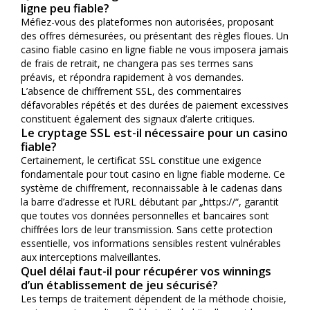
ligne peu fiable?
Méfiez-vous des plateformes non autorisées, proposant
des offres démesurées, ou présentant des règles floues. Un
casino fiable casino en ligne fiable ne vous imposera jamais
de frais de retrait, ne changera pas ses termes sans
préavis, et répondra rapidement à vos demandes.
L’absence de chiffrement SSL, des commentaires
défavorables répétés et des durées de paiement excessives
constituent également des signaux d’alerte critiques.
Le cryptage SSL est-il nécessaire pour un casino
fiable?
Certainement, le certificat SSL constitue une exigence
fondamentale pour tout casino en ligne fiable moderne. Ce
système de chiffrement, reconnaissable à le cadenas dans
la barre d’adresse et l’URL débutant par „https://“, garantit
que toutes vos données personnelles et bancaires sont
chiffrées lors de leur transmission. Sans cette protection
essentielle, vos informations sensibles restent vulnérables
aux interceptions malveillantes.
Quel délai faut-il pour récupérer vos winnings
d’un établissement de jeu sécurisé?
Les temps de traitement dépendent de la méthode choisie,