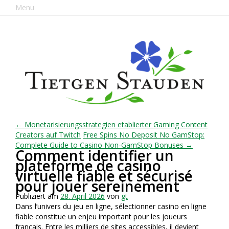
Menu
← Monetarisierungsstrategien etablierter Gaming Content
Creators auf Twitch
Free Spins No Deposit No GamStop:
Complete Guide to Casino Non-GamStop Bonuses →
Comment identifier un
plateforme de casino
virtuelle fiable et sécurisé
pour jouer sereinement
Publiziert am
28. April 2026
von
gt
Dans l’univers du jeu en ligne, sélectionner casino en ligne
fiable constitue un enjeu important pour les joueurs
français. Entre les milliers de sites accessibles, il devient