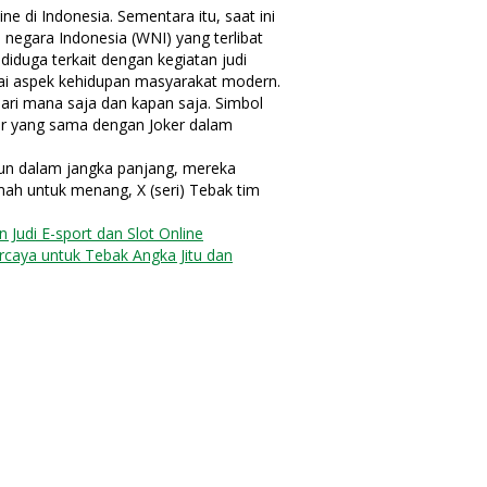
e di Indonesia. Sementara itu, saat ini
egara Indonesia (WNI) yang terlibat
diduga terkait dengan kegiatan judi
agai aspek kehidupan masyarakat modern.
dari mana saja dan kapan saja. Simbol
ur yang sama dengan Joker dalam
un dalam jangka panjang, mereka
mah untuk menang, X (seri) Tebak tim
 Judi E-sport dan Slot Online
ercaya untuk Tebak Angka Jitu dan