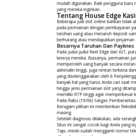
mudah digunakan. Baik pengguna baru
yang mereka inginkan.
Tentang House Edge Kas
Beberapa judi slot online bahkan tidak 
pada permainan dengan pembayaran yang 
taruhan uang atau menaruh deposit samp
berhutang atau mendapatkan pinjaman o
Besarnya Taruhan Dan Paylines
Pada judul-judul Reel Edge dari IGT, p
kinerja mereka. Biasanya, permainan j
memperoleh uang banyak secara instan. 
adrenalin tinggi, juga rentan terkena da
yang diselenggarakan oleh 6 Penyelenggar
banyak hal yang harus Anda cari saat m
hingga jenis permainan slot yang ditam
memiliki RTP tinggi agar memperbesar
Pada Rabu (19/06) Satgas Pemberantasa
Beragam pilihan ini memberikan fleksib
masing.
Setelah diagnosis dilakukan, ada seran
Situs ini sangat cocok bagi Anda yang i
Tapi, meski sudah mengganti nomor telep