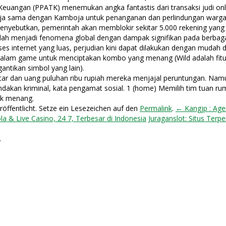
Keuangan (PPATK) menemukan angka fantastis dari transaksi judi onlin
rja sama dengan Kamboja untuk penanganan dan perlindungan warga n
menyebutkan, pemerintah akan memblokir sekitar 5.000 rekening yang 
e telah menjadi fenomena global dengan dampak signifikan pada berb
es internet yang luas, perjudian kini dapat dilakukan dengan mudah 
dalam game untuk menciptakan kombo yang menang (Wild adalah fit
antikan simbol yang lain).
ar dan uang puluhan ribu rupiah mereka menjajal peruntungan. Nam
dakan kriminal, kata pengamat sosial. 1 (home) Memilih tim tuan ru
uk menang.
röffentlicht. Setze ein Lesezeichen auf den
Permalink
.
← Kangjp : Agen
ola & Live Casino, 24 7, Terbesar di Indonesia
Juraganslot: Situs Terp
.