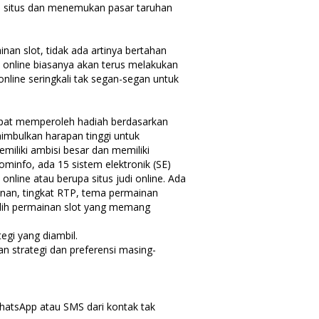
 situs dan menemukan pasar taruhan
nan slot, tidak ada artinya bertahan
 online biasanya akan terus melakukan
line seringkali tak segan-segan untuk
dapat memperoleh hadiah berdasarkan
imbulkan harapan tinggi untuk
miliki ambisi besar dan memiliki
Kominfo, ada 15 sistem elektronik (SE)
online atau berupa situs judi online. Ada
inan, tingkat RTP, tema permainan
ilih permainan slot yang memang
gi yang diambil.
n strategi dan preferensi masing-
 WhatsApp atau SMS dari kontak tak