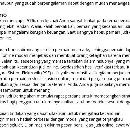
 maupun yang sudah berpengalaman dapat dengan mudah menavigasi
ino
akan mencapai 91%, dan kecuali Anda sangat terikat pada tema permai
lebih rendah. Walau kalah berkali-kali, pemain yang kecanduan judi
ai mengalami kerugian keuangan. Saat uangnya habis, pemain judi on
nline.
utaran bonus dirancang setelah permainan arcade, sehingga pemain 
udi online mudah menjebak dan membuat orang ketagihan karena men
Selain itu, seseorang yang merasa tertekan dalam hidupnya, yang me
mpak dari kecanduan judi online. Berdasarkan hasil verifikasi terbaru 
a Sistem Elektronik (PSE) disinyalir memfasilitasi kegiatan perjudian 
emilih permainan slot di kasino online, mulai dari pengembang perma
pilkan agar sesuai dengan preferensi Anda. Anda juga sebaiknya mem
 kesempatan untuk menang.
n Judi Daring akan memulai rapat perdana untuk mematangkan strate
ilitas bagi pengguna untuk menyesuaikan taruhan mereka sesuai denga
gkaian tindakan yang dapat dilakukan untuk mengatasi kecanduan.
ngin meraih hadiah terbesar dengan modal yang sangat terjangkau.
on seluler, Dion masih dikirimi pesan berisi iklan judi online lewat