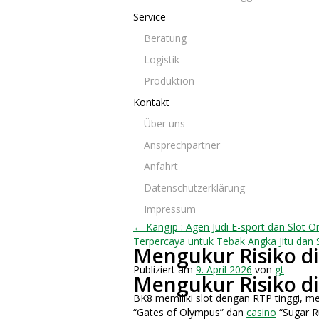
Service
Beratung
Logistik
Produktion
Kontakt
Über uns
Ansprechpartner
Anfahrt
Datenschutzerklärung
Impressum
← Kangjp : Agen Judi E-sport dan Slot On
Terpercaya untuk Tebak Angka Jitu dan
Mengukur Risiko di
Publiziert am
9. April 2026
von
gt
Mengukur Risiko di
BK8 memiliki slot dengan RTP tinggi, me
“Gates of Olympus” dan
casino
“Sugar R