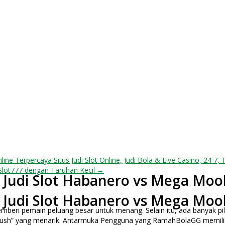
line Terpercaya Situs Judi Slot Online, Judi Bola & Live Casino, 24 7, 
 Slot777 dengan Taruhan Kecil →
 Judi Slot Habanero vs Mega Moo
 Judi Slot Habanero vs Mega Moo
mberi pemain peluang besar untuk menang. Selain itu, ada banyak pil
ush” yang menarik. Antarmuka Pengguna yang RamahBolaGG memiliki