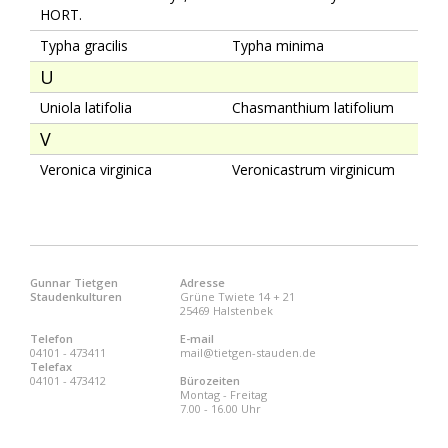
HORT.
Typha gracilis
Typha minima
U
Uniola latifolia
Chasmanthium latifolium
V
Veronica virginica
Veronicastrum virginicum
Gunnar Tietgen
Adresse
Staudenkulturen
Grüne Twiete 14 + 21
25469 Halstenbek
Telefon
E-mail
04101 - 473411
mail@tietgen-stauden.de
Telefax
04101 - 473412
Bürozeiten
Montag - Freitag
7.00 - 16.00 Uhr