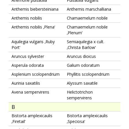
Anemone pulsatilla
Pulsatilla vulgaris
Anthemis biebersteiniana
Anthemis marschalliana
Anthemis nobilis
Chamaemelum nobile
Anthemis nobilis ‚Plena‘
Chamaemelum nobile
‚Plenum‘
Aquilegia vulgaris ‚Ruby
Semiaquilegia x cult.
Port‘
‚Christa Barlow‘
Aruncus sylvester
Aruncus dioicus
Asperula odorata
Galium odoratum
Asplenium scolopendrium
Phyllitis scolopendrium
Aurinia saxatilis
Alyssum saxatile
Avena sempervirens
Helictotrichon
sempervirens
B
Bistorta amplexicaulis
Bistorta amplexicaulis
‚Firetail‘
‚Speciosa‘