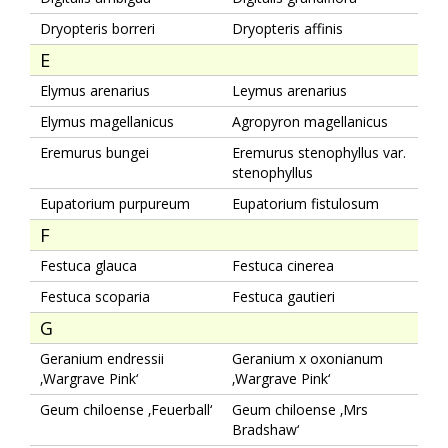
Dryopteris borreri
Dryopteris affinis
E
Elymus arenarius
Leymus arenarius
Elymus magellanicus
Agropyron magellanicus
Eremurus bungei
Eremurus stenophyllus var.
stenophyllus
Eupatorium purpureum
Eupatorium fistulosum
F
Festuca glauca
Festuca cinerea
Festuca scoparia
Festuca gautieri
G
Geranium endressii
Geranium x oxonianum
‚Wargrave Pink‘
‚Wargrave Pink‘
Geum chiloense ‚Feuerball‘
Geum chiloense ‚Mrs
Bradshaw‘