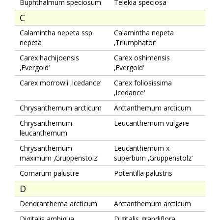
Buphthalmum speciosum
Telekia speciosa
C
Calamintha nepeta ssp.
Calamintha nepeta
nepeta
‚Triumphator‘
Carex hachijoensis
Carex oshimensis
‚Evergold‘
‚Evergold‘
Carex morrowii ‚Icedance‘
Carex foliosissima
‚Icedance‘
Chrysanthemum arcticum
Arctanthemum arcticum
Chrysanthemum
Leucanthemum vulgare
leucanthemum
Chrysanthemum
Leucanthemum x
maximum ‚Gruppenstolz‘
superbum ‚Gruppenstolz‘
Comarum palustre
Potentilla palustris
D
Dendranthema arcticum
Arctanthemum arcticum
Digitalis ambigua
Digitalis grandiflora