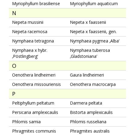
Myriophyllum brasiliense
Myriophyllum aquaticum
N
Nepeta mussinii
Nepeta x faassenii
Nepeta racemosa
Nepeta x faassenii, gen.
Nymphaea tetragona
Nymphaea pygmea ‚Alba‘
Nymphaea x hybr.
Nymphaea tuberosa
‚Pöstlingberg‘
‚Gladstoniana‘
O
Oenothera lindheimeri
Gaura lindheimeri
Oenothera missouriensis
Oenothera macrocarpa
P
Peltiphyllum peltatum
Darmera peltata
Persicaria amplexicaulis
Bistorta amplexicaulis
Phlomis samia
Phlomis russeliana
Phragmites communis
Phragmites australis