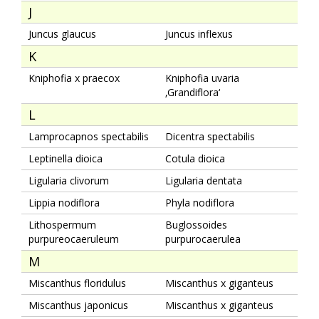
J
Juncus glaucus
Juncus inflexus
K
Kniphofia x praecox
Kniphofia uvaria
‚Grandiflora‘
L
Lamprocapnos spectabilis
Dicentra spectabilis
Leptinella dioica
Cotula dioica
Ligularia clivorum
Ligularia dentata
Lippia nodiflora
Phyla nodiflora
Lithospermum
Buglossoides
purpureocaeruleum
purpurocaerulea
M
Miscanthus floridulus
Miscanthus x giganteus
Miscanthus japonicus
Miscanthus x giganteus