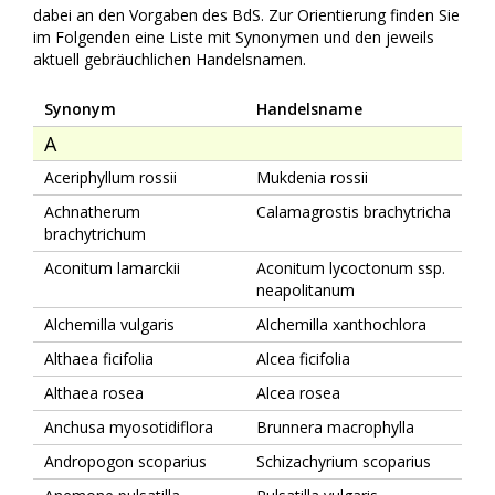
dabei an den Vorgaben des BdS. Zur Orientierung finden Sie
im Folgenden eine Liste mit Synonymen und den jeweils
aktuell gebräuchlichen Handelsnamen.
Synonym
Handelsname
A
Aceriphyllum rossii
Mukdenia rossii
Achnatherum
Calamagrostis brachytricha
brachytrichum
Aconitum lamarckii
Aconitum lycoctonum ssp.
neapolitanum
Alchemilla vulgaris
Alchemilla xanthochlora
Althaea ficifolia
Alcea ficifolia
Althaea rosea
Alcea rosea
Anchusa myosotidiflora
Brunnera macrophylla
Andropogon scoparius
Schizachyrium scoparius