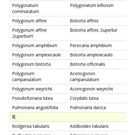
Polygonatum
Polygonatum biflorum
commutatum
Polygonum affine
Bistorta affinis
Polygonum affine
Bistorta affinis ‚Superba‘
‚Superbum‘
Polygonum amphibium
Persicaria amphibium
Polygonum amplexicaule
Bistorta amplexicaulis
Polygonum bistorta
Bistorta officinalis
Polygonum
Aconogonon
campanulatum
campanulatum
Polygonum weyrichii
Aconogonon weyrichii
Pseudofumaria lutea
Corydalis lutea
Pulmonaria angustifolia
Pulmonaria dacica
R
Rodgersia tabularis
Astilboides tabularis