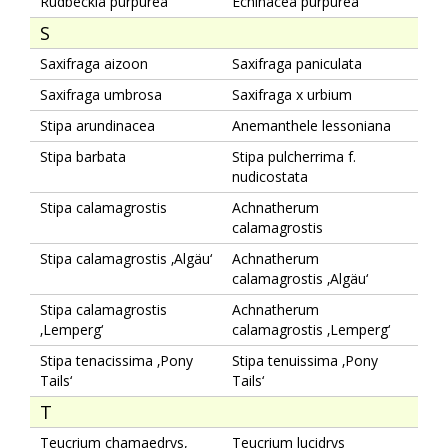
Rudbeckia purpurea
Echinacea purpurea
S
Saxifraga aizoon
Saxifraga paniculata
Saxifraga umbrosa
Saxifraga x urbium
Stipa arundinacea
Anemanthele lessoniana
Stipa barbata
Stipa pulcherrima f.
nudicostata
Stipa calamagrostis
Achnatherum
calamagrostis
Stipa calamagrostis ‚Algäu‘
Achnatherum
calamagrostis ‚Algäu‘
Stipa calamagrostis
Achnatherum
‚Lemperg‘
calamagrostis ‚Lemperg‘
Stipa tenacissima ‚Pony
Stipa tenuissima ‚Pony
Tails‘
Tails‘
T
Teucrium chamaedrys,
Teucrium lucidrys