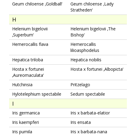
Geum chiloense ‚Goldball‘
Geum chiloense ‚Lady
Stratheden‘
H
Helenium bigelovii
Helenium bigelovii ‚The
‚Superbum‘
Bishop‘
Hemerocallis flava
Hemerocallis
lilioasphodelus
Hepatica triloba
Hepatica nobilis
Hosta x fortunei
Hosta x fortunei ‚Albopicta‘
‚Aureomaculata‘
Hutchinsia
Pritzelago
Hylotelephium spectabile
Sedum spectabile
I
Iris germanica
Iris x barbata-elatior
Iris kaempferi
Iris ensata
Iris pumila
Iris x barbata-nana