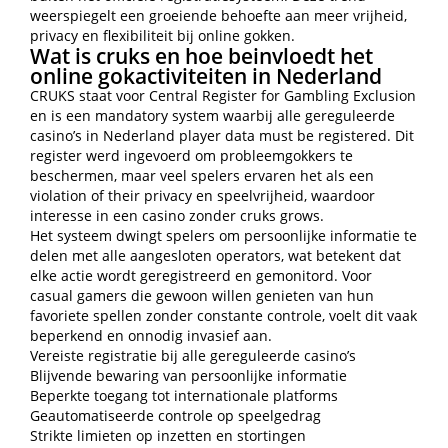
weerspiegelt een groeiende behoefte aan meer vrijheid,
privacy en flexibiliteit bij online gokken.
Wat is cruks en hoe beinvloedt het
online gokactiviteiten in Nederland
CRUKS staat voor Central Register for Gambling Exclusion
en is een mandatory system waarbij alle gereguleerde
casino’s in Nederland player data must be registered. Dit
register werd ingevoerd om probleemgokkers te
beschermen, maar veel spelers ervaren het als een
violation of their privacy en speelvrijheid, waardoor
interesse in een casino zonder cruks grows.
Het systeem dwingt spelers om persoonlijke informatie te
delen met alle aangesloten operators, wat betekent dat
elke actie wordt geregistreerd en gemonitord. Voor
casual gamers die gewoon willen genieten van hun
favoriete spellen zonder constante controle, voelt dit vaak
beperkend en onnodig invasief aan.
Vereiste registratie bij alle gereguleerde casino’s
Blijvende bewaring van persoonlijke informatie
Beperkte toegang tot internationale platforms
Geautomatiseerde controle op speelgedrag
Strikte limieten op inzetten en stortingen