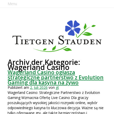
Menu
Archiv der Kategorie:
Wagerland Casino
Wagerland Casino ogłasza
strategiczne partnerstwo z Evolution
Gaming dla kasyna na żywo
Publiziert am
2. Juli 2026
von
gt
Wagerland Casino: Strategiczne Partnerstwo z Evolution
Gaming Wzmacnia Ofertę Live Casino Dla graczy
poszukujących wysokiej jakości rozrywki online, wybór
odpowiedniego kasyna to kluczowa decyzja. Ważne są nie
tylko oferowane gry, ale także bezpieczeństwo i