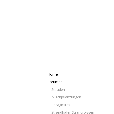
Home
Sortiment
Stauden
Mischpflanzungen
Phragmites
Strandhafer Strandroggen