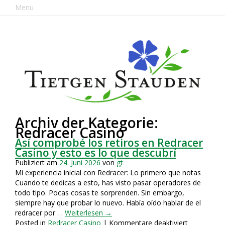
Menu
Archiv der Kategorie:
Redracer Casino
Así comprobé los retiros en Redracer
Casino y esto es lo que descubrí
Publiziert am
24. Juni 2026
von
gt
Mi experiencia inicial con Redracer: Lo primero que notas
Cuando te dedicas a esto, has visto pasar operadores de
todo tipo. Pocas cosas te sorprenden. Sin embargo,
siempre hay que probar lo nuevo. Había oído hablar de el
redracer por …
Weiterlesen
→
für
Posted in
Redracer Casino
|
Kommentare deaktiviert