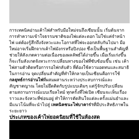
การเทคนิคอ่านเค้าไพ่สำหรับมือใหม่จนถึงเซียนนั้น เริ่มต้นจาก
การทำความเข้าใจธรรมชาติของไพ่แต่ละดอก ไม่ใช่แค่จำหน้า
ไพ่ แต่ต้องรู้สึกถึงจังหวะและโอกาสที่ไพ่จะออกสลับกันไปมา มือ
ใหม่อาจเริ่มฝึกจากเค้าไพ่มังกรหรือปิงปอง ซึ่งเป็นพื้นฐานสำคัญที่
ช่วยให้สังเกตความต่อเนื่องของผลลัพธ์ได้ง่ายขึ้น เมื่อเริ่มเก่งขึ้น
ก็จะเริ่มสังเกตจังหวะการเปลี่ยนทางของไพ่ที่ซับซ้อนขึ้น เช่น เค้า
ไพ่สามตัวติดหรือการรอไพ่กลับตัว ที่ต้องใช้ความอดทนและสมาธิ
ในการอ่าน จุดเปลี่ยนสำคัญที่ทำให้กลายเป็นเซียนคือการใช้
กลยุทธ์การอ่านไพ่
ที่ผสมผสานระหว่างประสบการณ์และ
สัญชาตญาณ โดยไม่ยึดติดกับรูปแบบเดิมๆ แต่รู้จักปรับเปลี่ยน
ตามสถานการณ์แบบเรียลไทม์ ทุกครั้งที่ไพ่เปิด เซียนจะเห็นเรื่อง
ราวและจังหวะที่ซ่อนอยู่ ทำให้การตัดสินใจแต่ละครั้งแม่นยำและ
มีแนวโน้มที่จะนำไปสู่
เทคนิคชนะไพ่บาคาร่า
ที่มีประสิทธิภาพใน
ระยะยาว
ประเภทของเค้าไพ่ยอดนิยมที่ใช้ในห้องสด