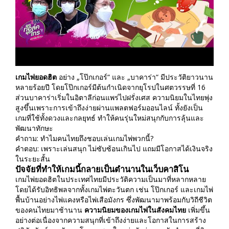
เกมไพ่ยอดฮิต
อย่าง „โป๊กเกอร์“ และ „บาคาร่า“ มีประวัติยาวนาน
หลายร้อยปี โดยโป๊กเกอร์มีต้นกำเนิดจากยุโรปในศตวรรษที่ 16
ส่วนบาคาร่าเริ่มในอิตาลีก่อนแพร่ไปฝรั่งเศส ความนิยมในไทยพุ่ง
สูงขึ้นเพราะการเข้าถึงง่ายผ่านแพลตฟอร์มออนไลน์ ทั้งยังเป็น
เกมที่ใช้ทั้งดวงและกลยุทธ์ ทำให้คนรุ่นใหม่สนุกกับการลุ้นและ
พัฒนาทักษะ
คำถาม: ทำไมคนไทยถึงชอบเล่นเกมไพ่พวกนี้?
คำตอบ: เพราะเล่นสนุก ไม่ซับซ้อนเกินไป แถมมีโอกาสได้เงินจริง
ในระยะสั้น
ปัจจัยที่ทำให้เกมนี้กลายเป็นตำนานในเว็บคาสิโน
เกมไพ่ยอดฮิตในประเทศไทยมีประวัติความเป็นมาที่หลากหลาย
โดยได้รับอิทธิพลจากทั้งเกมไพ่ตะวันตก เช่น โป๊กเกอร์ และเกมไพ่
พื้นบ้านอย่างไพ่แคงหรือไพ่เสือมังกร ซึ่งพัฒนามาพร้อมกับวิถีชีวิต
ของคนไทยมาช้านาน
ความนิยมของเกมไพ่ในสังคมไทย
เพิ่มขึ้น
อย่างต่อเนื่องจากความสนุกที่เข้าถึงง่ายและโอกาสในการสร้าง