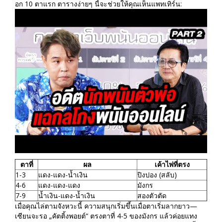
อก 10 ตาแรก ตารางง่ายๆ นี้จะช่วยให้คุณเห็นแพทเทิร์น:
ตาที่
ผล
เค้าไพ่ที่ตรง
1-3
แดง-แดง-น้ำเงิน
ปิงปอง (สลับ)
4-6
แดง-แดง-แดง
มังกร
7-9
น้ำเงิน-แดง-น้ำเงิน
สองตัวตัด
เมื่อคุณไล่ตามจังหวะนี้ ความสนุกเริ่มขึ้นเมื่อตาเริ่มลากยาว—
เซียนจะรอ „คัตติ้งพอยต์“ ตรงตาที่ 4-5 ของมังกร แล้วค่อยแทง