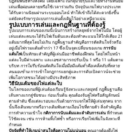
ปฏิสัมพันธ์ทางสังคม โดยเฉพาะในกลุ่มวัยรุ่นและวัยทำงานที่นิยม
เล่นเพื่อผ่อนคลายหรือใช้เวลาร่วมกัน ปัจจุบันเกมไพ่บางประเภท
ได้รับความนิยมผ่านระบบออนไลน์ ทำให้เข้าถึงได้สะดวกยิ่งขึ้น
แต่ยังคงรักษารูปแบบการเล่นดั้งเดิมไว้อย่างเหนียวแน่น
รูปแบบการเล่นและกฎพื้นฐานที่ต้องรู้
รูปแบบการเล่นของเกมนี้เน้นการสร้างกลยุทธ์จากไพ่ในมือ โดยผู้
เล่นแต่ละคนจะได้รับไพ่เริ่มต้นและต้องทำคะแนนให้ใกล้เคียง 21
แต้มมากที่สุดโดยไม่เกิน กฎพื้นฐานสำคัญคือการตัดสินใจจั่วหรือ
อยู่เมื่อไพ่รวมแต้มต่ำกว่า 17 ซึ่งเป็นจุดเปลี่ยนของเกม
การนับ
แต้มไพ่
เป็นทักษะสำคัญที่ผู้เล่นมืออาชีพต้องฝึกฝน โดยไพ่ใบหน้า
แต่ละใบมีค่าเฉพาะ และเอซสามารถปรับเป็น 1 หรือ 11 แต้มตาม
บริบท
การไม่รีบร้อนตัดสินใจเมื่อมือมีแต้มต่ำคือเคล็ดลับที่หลาย
คนมองข้าม
การเข้าใจกฎการแยกคู่และการดับเบิลดาวน์จะช่วย
เพิ่มโอกาสชนะได้อย่างมีประสิทธิภาพ
วิธีนับแต้มของไพ่แต่ละใบ
ในโลกของเกมที่ผู้เล่นต้องเรียนรู้จังหวะและกลยุทธ์ กฎพื้นฐานคือ
เส้นทางแรกสู่ชัยชนะ ก่อนเริ่มต้น คุณต้องจับคู่ไพ่หรือสัญลักษณ์
ตามลำดับ ซึ่งแต่ละรอบจะเริ่มด้วยการแจกไพ่ให้ผู้เล่นทุกคน จาก
นั้นจึงเดินหมากหรือวางเดิมพันตามเงื่อนไขที่ตายตัว สิ่งสำคัญคือ
การทำความเข้าใจ
กติกาการนับแต้มและลำดับการเล่น
ที่กำหนด
ไว้ชัดเจน เช่น การห้ามทิ้งไพ่ซ้ำ หรือการเรียกไพ่เพิ่มในจังหวะที่
กำหนด
ปัจจัยที่ทำให้เกมน่าสนใจคือความไม่แน่นอน
คุณอาจต้องดึงไพ่