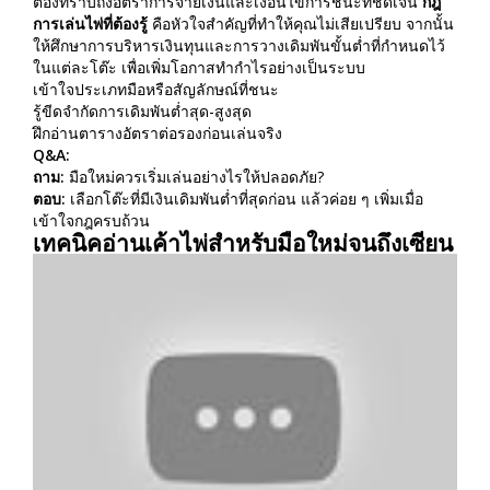
ต้องทราบถึงอัตราการจ่ายเงินและเงื่อนไขการชนะที่ชัดเจน
กฎ
การเล่นไพ่ที่ต้องรู้
คือหัวใจสำคัญที่ทำให้คุณไม่เสียเปรียบ จากนั้น
ให้ศึกษาการบริหารเงินทุนและการวางเดิมพันขั้นต่ำที่กำหนดไว้
ในแต่ละโต๊ะ เพื่อเพิ่มโอกาสทำกำไรอย่างเป็นระบบ
เข้าใจประเภทมือหรือสัญลักษณ์ที่ชนะ
รู้ขีดจำกัดการเดิมพันต่ำสุด-สูงสุด
ฝึกอ่านตารางอัตราต่อรองก่อนเล่นจริง
Q&A:
ถาม:
มือใหม่ควรเริ่มเล่นอย่างไรให้ปลอดภัย?
ตอบ:
เลือกโต๊ะที่มีเงินเดิมพันต่ำที่สุดก่อน แล้วค่อย ๆ เพิ่มเมื่อ
เข้าใจกฎครบถ้วน
เทคนิคอ่านเค้าไพ่สำหรับมือใหม่จนถึงเซียน