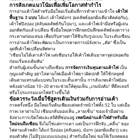
การสังเกตแนวโน้มเพื่อเพิ่มโอกาสทำกำไร
การอ่านเค้าไพ่สำหรับมือใหม่เริ่มต้นที่การทำความเข้าใจ
เค้าไพ่
พื้นฐาน 3 แบบ
ได้แก่ เค้าไพ่มังกร (ผลลัพธ์ออกฝั่งเดียวติดต่อกัน),
เค้าไพ่ปิงปอง (สลับผลลัพธ์กันไปมา), และเค้าไพ่เจ้ามือหรือผู้เล่น
ออกติดกันแล้วเปลี่ยน ซึ่งมือใหม่ควรฝึกจดบันทึกผลลัพธ์ลงตาราง
กระดาษก่อนเสมอ เพื่อปรับสายตาให้ชินกับรูปแบบ ในระดับเซียน
การอ่านเค้าไพ่จะพัฒนาเป็นการคาดการณ์จังหวะ „ตัด“ ซึ่งเป็น
จุดที่เค้าไพ่เปลี่ยนทิศทาง
“เซียนไม่ได้เดาเค้าไพ่ แต่เซียนรอให้เค้าไพ่เดินมาหาจุดปลอดภัย
ก่อนเริ่มลงเดิมพัน”
สำหรับผู้เล่นขั้นกลางถึงเซียน
การจัดการเงินทุนตามเค้าไพ่
เป็น
กุญแจสำคัญ อย่าไล่ตามไพ่เมื่อเค้าไพ่ยาวผิดปกติ ให้ใช้กลยุทธ์
เดินตามเทรนด์แบบทบในระยะสั้นเท่านั้น การสังเกตเค้าไพ่ย้อน
หลังอย่างน้อย 10–20 ตาจะช่วยให้คุณเห็น „เกมบังคับ“ ที่ดีลเลอร์
หรือโปรแกรมแจกไพ่สร้างขึ้นได้
ข้อควรระวังเมื่อใช้สูตรเดินเงินร่วมกับการอ่านเค้า
กาลครั้งหนึ่ง มือใหม่เริ่มต้นเพียงแค่จดจำหน้าไพ่ทั้ง 52 ใบ แต่เมื่อ
กาลเวลาผ่านไป เซียนกลับมองเห็น „ลายเซ็น“ ของเจ้ามือผ่าน
จังหวะการเปิดไพ่และสถิติที่ซ่อนอยู่
เทคนิคอ่านเค้าไพ่สำหรับมือ
ใหม่จนถึงเซียน
จึงไม่ใช่แค่การเดา แต่เป็นการฝึกจับ „คลื่น“ ของ
ไพ่สามเค้าหลัก ได้แก่ ปิงปอง (สลับผล), มังกร (ออกฝั่งเดียว) และ
สองตัวตัด (ไม่มีรูปแบบแน่นอน) สำหรับมือใหม่ ขอให้เริ่มจดผลอ