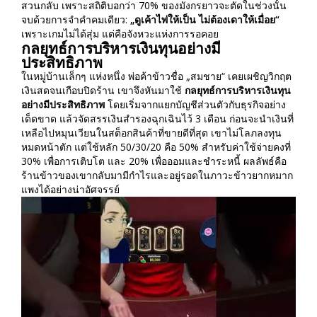
สวนกลับ เพราะสถิติบอกว่า 70% ของมังกรยาวจะตัดในช่วงนั้น
จบด้วยการจำคำคมเดียว:
„ดูเค้าไพ่ให้เป็น ไม่ต้องเดาให้เมื่อย“
เพราะเกมไม่ได้สุ่ม แต่คือจังหวะแห่งการรอคอย
กลยุทธ์การบริหารเงินทุนอย่างมี
ประสิทธิภาพ
ในหมู่บ้านเล็กๆ แห่งหนึ่ง พ่อค้าข้าวชื่อ „สมชาย“ เคยเผชิญวิกฤต
เงินสดจนเกือบปิดร้าน เขาจึงหันมาใช้
กลยุทธ์การบริหารเงินทุน
อย่างมีประสิทธิภาพ
โดยเริ่มจากแยกบัญชีส่วนตัวกับธุรกิจอย่าง
เด็ดขาด แล้วจัดสรรเงินสำรองฉุกเฉินไว้ 3 เดือน ก่อนจะนำเงินที่
เหลือไปหมุนเวียนในสต็อกสินค้าที่ขายดีที่สุด เขาไม่โลภลงทุน
หมดหน้าตัก แต่ใช้หลัก 50/30/20 คือ 50% สำหรับค่าใช้จ่ายคงที่
30% เพื่อการเติบโต และ 20% เพื่อออมและชำระหนี้ ผลลัพธ์คือ
ร้านข้าวของเขากลับมามีกำไรและอยู่รอดในภาวะข้าวยากหมาก
แพงได้อย่างน่าอัศจรรย์