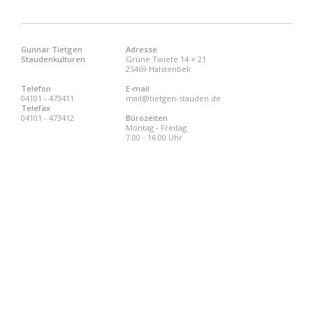
Gunnar Tietgen
Adresse
Staudenkulturen
Grüne Twiete 14 + 21
25469 Halstenbek
Telefon
E-mail
04101 - 473411
mail@tietgen-stauden.de
Telefax
04101 - 473412
Bürozeiten
Montag - Freitag
7.00 - 16.00 Uhr