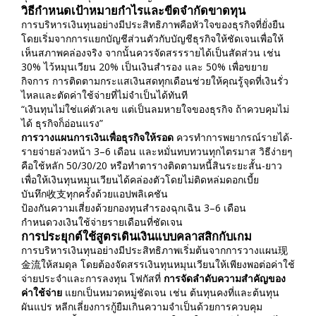
วิธีกำหนดเป้าหมายกำไรและขีดจำกัดขาดทุน
การบริหารเงินทุนอย่างมีประสิทธิภาพคือหัวใจของธุรกิจที่ยั่งยืน
โดยเริ่มจากการแยกบัญชีส่วนตัวกับบัญชีธุรกิจให้ชัดเจนเพื่อให้
เห็นสภาพคล่องจริง จากนั้นควรจัดสรรรายได้เป็นสัดส่วน เช่น
30% ไว้หมุนเวียน 20% เป็นเงินสำรอง และ 50% เพื่อขยาย
กิจการ การติดตามกระแสเงินสดทุกเดือนช่วยให้คุณรู้จุดที่เงินรั่ว
ไหลและตัดค่าใช้จ่ายที่ไม่จำเป็นได้ทันที
“เงินทุนไม่ใช่แค่ตัวเลข แต่เป็นลมหายใจของธุรกิจ ถ้าควบคุมไม่
ได้ ธุรกิจก็อ่อนแรง”
การวางแผนการเงินเพื่อธุรกิจให้รอด
ควรทำการพยากรณ์รายได้-
รายจ่ายล่วงหน้า 3–6 เดือน และหมั่นทบทวนทุกไตรมาส วิธีง่ายๆ
คือใช้หลัก 50/30/20 หรือทำตารางติดตามหนี้สินระยะสั้น-ยาว
เพื่อให้เงินทุนหมุนเวียนได้คล่องตัวโดยไม่ติดหล่มดอกเบี้ย
บันทึก收支ทุกครั้งด้วยแอปพลิเคชัน
ป้องกันความเสี่ยงด้วยกองทุนสำรองฉุกเฉิน 3–6 เดือน
กำหนดวงเงินใช้จ่ายรายเดือนที่ชัดเจน
การประยุกต์ใช้สูตรเดินเงินแบบคลาสสิกกับเกม
การบริหารเงินทุนอย่างมีประสิทธิภาพเริ่มต้นจากการวางแผน现
金流ให้สมดุล โดยต้องจัดสรรเงินทุนหมุนเวียนให้เพียงพอต่อค่าใช้
จ่ายประจำและการลงทุน โฟกัสที่
การจัดลำดับความสำคัญของ
ค่าใช้จ่าย
แยกเป็นหมวดหมู่ชัดเจน เช่น ต้นทุนคงที่และต้นทุน
ผันแปร หลีกเลี่ยงการกู้ยืมเกินความจำเป็นด้วยการควบคุม