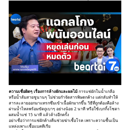
ความเชื่อผิดๆ เรื่องการล้างผักและผลไม้
การแช่ผักในน้ำเกลือ
หรือน้ำส้มสายชูนานๆ ไม่ช่วยกำจัดสารพิษตกค้าง แต่กลับทำให้
สารละลายออกมาแทรกซึมเข้าเนื้อผักมากขึ้น วิธีที่ถูกต้องคือล้าง
ผ่านน้ำไหลพร้อมขัดถูเบาๆ อย่างน้อย 2 นาที หรือใช้เบกกิ้งโซดา
ผสมน้ำแช่ 15 นาที แล้วล้างอีกครั้ง
อย่าเชื่อว่าการแช่ผักค้างคืนช่วยฆ่าเชื้อโรค เพราะความชื้นเป็น
แหล่งเพาะเชื้อแบคทีเรีย