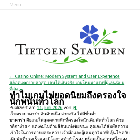
Menu
← Casino Online: Modern System and User Experience
สล็อตแตกง่ายล่าสุด เล่นได้เงินจริง เกมใหม่มาแรงที่ผู้เล่นนิยม
ที่สุด →
ทำไมเกมไพ่ยอดนิยมถึงครองใจ
นักพนันทั่วโลก
Publiziert am
11. Juni 2026
von
gt
เว็บตรงบาคาร่า อันดับหนึ่ง จ่ายจริง ไม่มีขั้นต่ำ
บาคาร่า
คือเกมไพ่สุดคลาสสิกที่ครองใจนักเดิมพันทั่วโลก ด้วย
กติกาง่าย ๆ แต่เต็มไปด้วยสีสันแห่งชัยชนะ คุณจะได้สัมผัสความ
เร้าใจในการทายผลระหว่างเจ้ามือและผู้เล่นทุกวินาที! ลุ้นโชคกับ
เดิมพันที่รวดเร็วและมีโอกาสทำกำไรสูง พร้อมเป็นส่วนหนึ่งของ