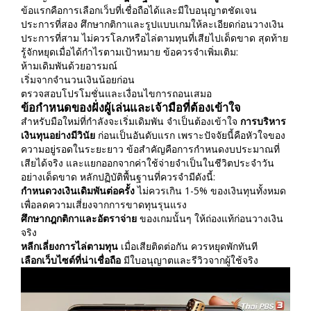
ข้อแรกคือการเลือกเว็บที่เชื่อถือได้และมีใบอนุญาตชัดเจน
ประการที่สอง ศึกษากติกาและรูปแบบเกมให้ละเอียดก่อนวางเงิน
ประการที่สาม ไม่ควรโลภหรือไล่ตามทุนที่เสียไปเด็ดขาด สุดท้าย
รู้จักหยุดเมื่อได้กำไรตามเป้าหมาย ข้อควรจำเพิ่มเติม:
ห้ามเดิมพันด้วยอารมณ์
เริ่มจากจำนวนเงินน้อยก่อน
ตรวจสอบโปรโมชั่นและเงื่อนไขการถอนเสมอ
ข้อกำหนดของฝั่งผู้เล่นและเจ้ามือที่ต้องเข้าใจ
สำหรับมือใหม่ที่กำลังจะเริ่มเดิมพัน จำเป็นต้องเข้าใจ
การบริหาร
เงินทุนอย่างมีวินัย
ก่อนเป็นอันดับแรก เพราะปัจจัยนี้คือหัวใจของ
ความอยู่รอดในระยะยาว ข้อสำคัญคือการกำหนดงบประมาณที่
เสียได้จริง และแยกออกจากค่าใช้จ่ายจำเป็นในชีวิตประจำวัน
อย่างเด็ดขาด หลักปฏิบัติพื้นฐานที่ควรจำมีดังนี้:
กำหนดวงเงินเดิมพันต่อครั้ง
ไม่ควรเกิน 1-5% ของเงินทุนทั้งหมด
เพื่อลดความเสี่ยงจากการขาดทุนรุนแรง
ศึกษากฎกติกาและอัตราจ่าย
ของเกมนั้นๆ ให้ถ่องแท้ก่อนวางเงิน
จริง
หลีกเลี่ยงการไล่ตามทุน
เมื่อเสียติดต่อกัน ควรหยุดพักทันที
เลือกเว็บไซต์ที่น่าเชื่อถือ
มีใบอนุญาตและรีวิวจากผู้ใช้จริง