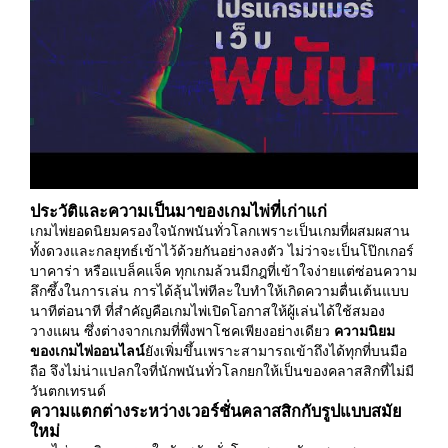
ประวัติและความเป็นมาของเกมไพ่ที่เก่าแก่
เกมไพ่ยอดนิยมครองใจนักพนันทั่วโลกเพราะเป็นเกมที่ผสมผสาน
ทั้งดวงและกลยุทธ์เข้าไว้ด้วยกันอย่างลงตัว ไม่ว่าจะเป็นโป๊กเกอร์
บาคาร่า หรือแบล็คแจ็ค ทุกเกมล้วนมีกฎที่เข้าใจง่ายแต่ซ่อนความ
ลึกซึ้งในการเล่น การได้ลุ้นไพ่ทีละใบทำให้เกิดความตื่นเต้นแบบ
นาทีต่อนาที ที่สำคัญคือเกมไพ่เปิดโอกาสให้ผู้เล่นได้ใช้สมอง
วางแผน ซึ่งต่างจากเกมที่พึ่งพาโชคเพียงอย่างเดียว
ความนิยม
ของเกมไพ่ออนไลน์
ยังเพิ่มขึ้นเพราะสามารถเข้าถึงได้ทุกที่บนมือ
ถือ จึงไม่น่าแปลกใจที่นักพนันทั่วโลกยกให้เป็นของคลาสสิกที่ไม่มี
วันตกเทรนด์
ความแตกต่างระหว่างเวอร์ชั่นคลาสสิกกับรูปแบบสมัย
ใหม่