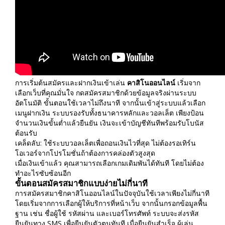
การเริ่มต้นสมัครและฝากเงินเข้าเล่น
คาสิโนออนไลน์
เริ่มจาก
เลือกเว็บที่คุณมั่นใจ กดสมัครสมาชิกด้วยข้อมูลจริงผ่านระบบ
อัตโนมัติ ขั้นตอนใช้เวลาไม่ถึงนาที จากนั้นเข้าสู่ระบบแล้วเลือก
เมนูฝากเงิน ระบบรองรับทั้งธนาคารหลักและวอลเล็ต เพียงป้อน
จำนวนเงินขั้นต่ำแล้วยืนยัน เงินจะเข้าบัญชีทันทีพร้อมรับโบนัส
ต้อนรับ
เคล็ดลับ: ใช้ระบบวอลเล็ตเพื่อถอนเงินไวที่สุด ไม่ต้องรอเทิร์น
โอเวอร์จากโปรโมชั่นถ้าต้องการคล่องตัวสูงสุด
เมื่อเงินเข้าแล้ว คุณสามารถเลือกเกมเดิมพันได้ทันที โดยไม่ต้อง
ทำอะไรซับซ้อนอีก
ขั้นตอนสมัครสมาชิกแบบง่ายไม่กี่นาที
การสมัครสมาชิกคาสิโนออนไลน์ในปัจจุบันใช้เวลาเพียงไม่กี่นาที
โดยเริ่มจากการเลือกผู้ให้บริการที่หน้าเว็บ จากนั้นกรอกข้อมูลพื้น
ฐาน เช่น ชื่อผู้ใช้ รหัสผ่าน และเบอร์โทรศัพท์ ระบบจะส่งรหัส
ยืนยันทาง SMS เพื่อยืนยันตัวตนทันที เมื่อยืนยันสำเร็จ ผู้เล่น