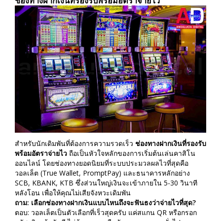
ช่องทางฝากเงินที่รองรับพร้อมอัตราจ่ายไว
สำหรับนักเดิมพันที่ต้องการความรวดเร็ว
ช่องทางฝากเงินที่รองรับ
พร้อมอัตราจ่ายไว
ถือเป็นหัวใจหลักของการเริ่มต้นเล่นคาสิโน
ออนไลน์ โดยช่องทางยอดนิยมที่ระบบประมวลผลไวที่สุดคือ
วอลเล็ต (True Wallet, PromptPay) และธนาคารหลักอย่าง
SCB, KBANK, KTB ซึ่งส่วนใหญ่เงินจะเข้าภายใน 5-30 วินาที
หลังโอน เพื่อให้คุณไม่เสียจังหวะเดิมพัน
ถาม: เลือกช่องทางฝากเงินแบบไหนถึงจะฟันธงว่าจ่ายไวที่สุด?
ตอบ: วอลเล็ตเป็นตัวเลือกที่เร็วสุดครับ แค่สแกน QR หรือกรอก