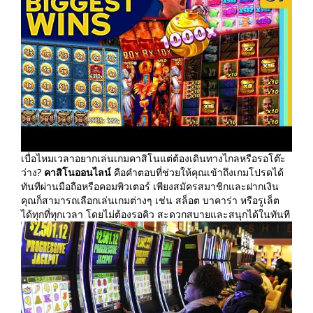
เบื่อไหมเวลาอยากเล่นเกมคาสิโนแต่ต้องเดินทางไกลหรือรอโต๊ะ
ว่าง?
คาสิโนออนไลน์
คือคำตอบที่ช่วยให้คุณเข้าถึงเกมโปรดได้
ทันทีผ่านมือถือหรือคอมพิวเตอร์ เพียงสมัครสมาชิกและฝากเงิน
คุณก็สามารถเลือกเล่นเกมต่างๆ เช่น สล็อต บาคาร่า หรือรูเล็ต
ได้ทุกที่ทุกเวลา โดยไม่ต้องรอคิว สะดวกสบายและสนุกได้ในทันที