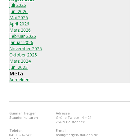
Juli 2026
Juni 2026
Mai 2026
April 2026
März 2026
Februar 2026
Januar 2026
November 2025
Oktober 2025
März 2024
Juni 2023
Meta
Anmelden
Gunnar Tietgen
Adresse
Staudenkulturen
Grüne Twiete 14 + 21
25469 Halstenbek
Telefon
E-mail
04101 - 473411
mail@tietgen-stauden.de