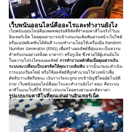
เว็บพนันออนไลน์คืออะไรและทำงานยังไง
เว็บพนันออนไลน์คือแพลตฟอร์มดิจิทัลที่จำลองคาสิโนจริงไว้บน
อินเทอร์เน็ต โดยคุณสามารถเข้าเล่นเกมเดิมพันผ่านหน้าเว็บไซต์
หรือแอปพลิเคชันได้ทันที ระบบทำงานโดยใช้เครื่องมือ Random
Number Generator (RNG) เพื่อสร้างผลลัพธ์ที่สุ่มและเป็นธรรม
สำหรับเกมอย่างสล็อต บาคาร่า หรือรูเล็ต ซึ่งช่วยให้ผู้เล่นมั่นใจ
ในความโปร่งใสของผลลัพธ์
การทำงานหลักคือเมื่อคุณฝากเงิน
ระบบจะเปลี่ยนเป็นเครดิตให้คุณวางเดิมพัน
จากนั้นเกมจะดำเนิน
การแบบเรียลไทม์ หรือใช้ผลลัพธ์ที่ถูกคำนวณไว้ล่วงหน้าเพื่อ
ตัดสินว่าแพ้หรือชนะ เงินรางวัลจะถูกบวกเข้าบัญชีโดยอัตโนมัติ
ถาม: เว็บพนันออนไลน์คืออะไรและทำงานยังไง? ตอบ: คือระบบ
คาสิโนบนเว็บที่ใช้ RNG เล่นเกมโดยตรงผ่านเครดิตราคา
รูปแบบเกมคาสิโนที่คุณเล่นผ่านอินเทอร์เน็ต